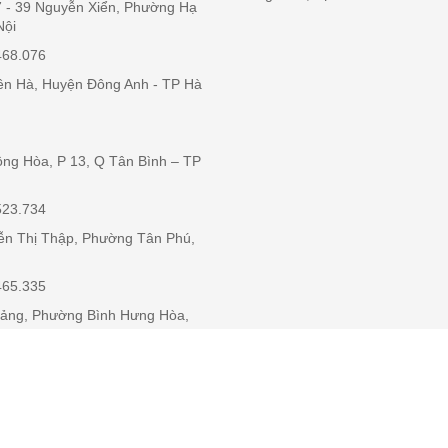
37 - 39 Nguyễn Xiển, Phường Hạ
Nội
468.076
iên Hà, Huyện Đông Anh - TP Hà
ộng Hòa, P 13, Q Tân Bình – TP
523.734
ễn Thị Thập, Phường Tân Phú,
465.335
iảng, Phường Bình Hưng Hòa,
Xã Bến Cát, Tỉnh Bình Dương