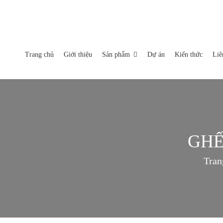
Miền Bắc: Số 35-37-39 Nguyễn Xiển, Phường Hạ Đình, Quận 
Nhà máy sản xuất: Xã An Tây, Thị Xã Bến Cát Tỉnh Bình Dươn
Trang chủ
Giới thiệu
Sản phẩm
Dự án
Kiến thức
Liê
TRANG CHỦ
GIỚI THIỆU
SẢN PHẨM
Sofa
GHẾ
Ghế thư giãn
DỰ ÁN
Thảm
Tran
KIẾN THỨC
Tủ tab
LIÊN HỆ
Bàn trà