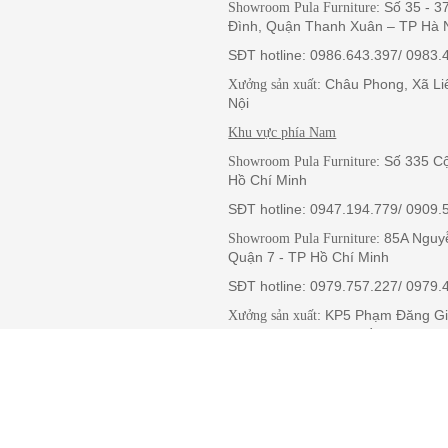
: Số 35 - 
Showroom Pula Furniture
Đình, Quận Thanh Xuân – TP Hà 
SĐT hotline: 0986.643.397/ 0983.
: Châu Phong, Xã L
Xưởng sản xuất
Nội
Khu vực phía Nam
: Số 335 C
Showroom Pula Furniture
Hồ Chí Minh
SĐT hotline: 0947.194.779/ 0909.
: 85A Nguy
Showroom Pula Furniture
Quận 7 - TP Hồ Chí Minh
SĐT hotline: 0979.757.227/ 0979.
: KP5 Phạm Đăng G
Xưởng sản xuất
Quận Bình Tân - TP Hồ Chí Minh
: Xã An Tây, Thị 
Nhà máy sản xuất