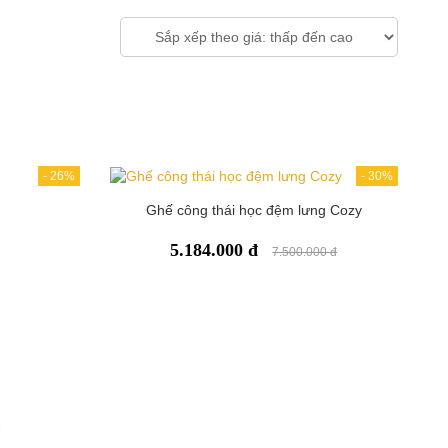
-
26%
-
30%
Ghế công thái học đệm lưng Cozy
5.184.000 đ
7.500.000 đ