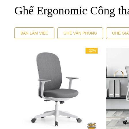
Ghế Ergonomic Công thá
BÀN LÀM VIỆC
GHẾ VĂN PHÒNG
GHẾ GI
-
32%