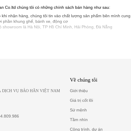
han Co.ltd chúng tôi có những chính sách bán hàng như sau:
o khi nhận hàng, chúng tôi tin vào chất lượng sản phẩm bên mình cung
ới phần khung ghế, bánh xe, động cơ
có showroom là Hà Nội, TP Hồ Chí Minh, Hải Phòng, Đà Nẵng
Về chúng tôi
Giới thiệu
 DỊCH VỤ BẢO HÂN VIỆT NAM
Giá trị cốt lõi
Sứ mệnh
04.809.986
Tầm nhìn
Công trình, dự án