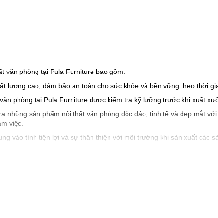
ất văn phòng tại Pula Furniture bao gồm:
 chất lượng cao, đảm bảo an toàn cho sức khỏe và bền vững theo thời gi
 văn phòng tại Pula Furniture được kiểm tra kỹ lưỡng trước khi xuất 
ạo ra những sản phẩm nội thất văn phòng độc đáo, tinh tế và đẹp mắt 
àm việc.
trung vào tính tiện lợi và sự thân thiện với môi trường khi sản xuất cá