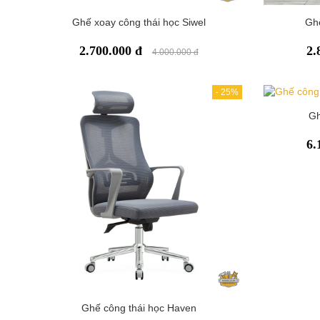
Ghế xoay công thái học Siwel
Ghế
2.700.000 đ
2.
4.000.000 đ
-
25%
Gh
6.
Ghế công thái học Haven