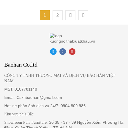
1
2
Baohan Co.ltd
CÔNG TY TNHH THƯƠNG MẠI VÀ DỊCH VỤ BẢO HÂN VIỆT
NAM
MST: 0107781148
Email: Cskhbaohan@gmail.com
Hotline phản ánh dịch vụ 24/7: 0904.809.986
Khu vực phía Bắc
: Số 35 - 37 - 39 Nguyễn Xiển, Phường Hạ
Showroom Pula Furniture
Đình, Quận Thanh Xuân – TP Hà Nội