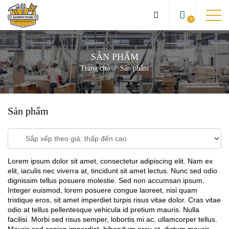
0
SẢN PHẨM
TRANG CHỦ
Trang chủ
Sản phẩm
GIỚI THIỆU
SẢN PHẨM
Sản phẩm
DỰ ÁN
KIẾN THỨC
Lorem ipsum dolor sit amet, consectetur adipiscing elit. Nam ex
elit, iaculis nec viverra at, tincidunt sit amet lectus. Nunc sed odio
LIÊN HỆ
dignissim tellus posuere molestie. Sed non accumsan ipsum.
Integer euismod, lorem posuere congue laoreet, nisi quam
tristique eros, sit amet imperdiet turpis risus vitae dolor. Cras vitae
odio at tellus pellentesque vehicula id pretium mauris. Nulla
facilisi. Morbi sed risus semper, lobortis mi ac, ullamcorper tellus.