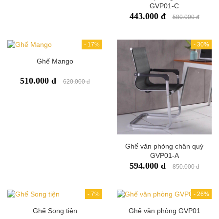
GVP01-C
443.000 đ
580.000 đ
-
17%
-
30%
Ghế Mango
510.000 đ
620.000 đ
Ghế văn phòng chân quỳ
GVP01-A
594.000 đ
850.000 đ
-
7%
-
26%
Ghế Song tiện
Ghế văn phòng GVP01