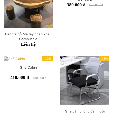
389.000 đ
520.000 đ
Bàn trà gỗ Me tây nhập khẩu
Campuchia
Liên hệ
-
10%
-
23%
Ghế Cabin
410.000 đ
460.000 đ
Ghế văn phòng đệm lưới