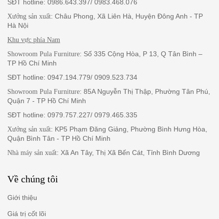
SĐT hotline: 0986.643.397/ 0983.468.076
: Châu Phong, Xã Liên Hà, Huyện Đông Anh - TP
Xưởng sản xuất
Hà Nội
Khu vực phía Nam
: Số 335 Cộng Hòa, P 13, Q Tân Bình –
Showroom Pula Furniture
TP Hồ Chí Minh
SĐT hotline: 0947.194.779/ 0909.523.734
: 85A Nguyễn Thị Thập, Phường Tân Phú,
Showroom Pula Furniture
Quận 7 - TP Hồ Chí Minh
SĐT hotline: 0979.757.227/ 0979.465.335
: KP5 Phạm Đăng Giảng, Phường Bình Hưng Hòa,
Xưởng sản xuất
Quận Bình Tân - TP Hồ Chí Minh
: Xã An Tây, Thị Xã Bến Cát, Tỉnh Bình Dương
Nhà máy sản xuất
Về chúng tôi
Giới thiệu
Giá trị cốt lõi