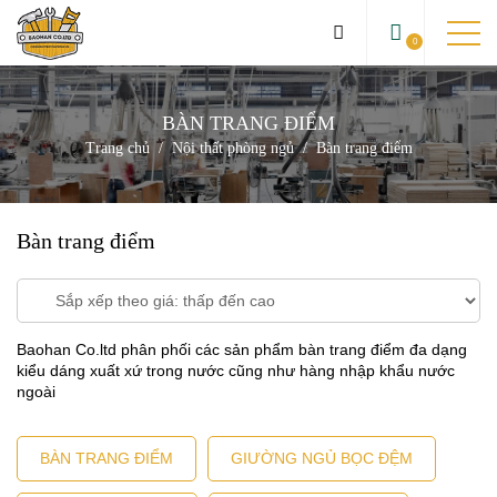
0
BÀN TRANG ĐIỂM
TRANG CHỦ
Trang chủ
Nội thất phòng ngủ
Bàn trang điểm
GIỚI THIỆU
SẢN PHẨM
Bàn trang điểm
DỰ ÁN
KIẾN THỨC
Baohan Co.ltd phân phối các sản phẩm bàn trang điểm đa dạng
kiểu dáng xuất xứ trong nước cũng như hàng nhập khẩu nước
LIÊN HỆ
ngoài
BÀN TRANG ĐIỂM
GIƯỜNG NGỦ BỌC ĐỆM