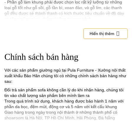
- Phần gỗ làm khung phải được chọn lọc rất kỹ lưỡng từ những
loại gỗ tốt như gỗ sồi, gỗ tần bì, xoan đào, và gỗ lim, các thanh
gỗ đều được sẻ thành thanh có kích thước tiêu chuẩn về độ dày
và rộng giống nhau, thẳng không bị cong vênh.
- Phần giát giường là gỗ sồi dày bản, không cong vênh mối mọt
Hiển thị thêm
2. Chất lượng đệm mút giường ngủ phải có độ dày và đàn hồi tốt
- Nếu muốn biết được giường ngủ
đó có hệ thống đệm ngồi có tốt
không bạn hãy kiểm tra ngay tại chỗ bán hàng. Đối với dòng đệm
Chính sách bán hàng
mút tốt thì độ dày của nó phải đạt 5cm tối thiểu theo tiêu chuẩn
của nhà sản xuất tấm mút đó quy định.
Với các sản phẩm giường ngủ tại Pula Furniture - Xưởng nội thất
- Hiện nay mút tốt để dùng cho giường ngủ bọc đệm là D40 loại
xuất khẩu Bảo Hân chúng tôi có những chính sách bán hàng như
này có độ co dãn và độ đàn hồi tốt cũng như độ dày đúng tiêu
sau:
chuẩn, còn các loại giá rẻ thông thường họ sử dụng dòng K30,
K35, hoặc thấp hơn.
Đổi trả sản phẩm sofa không cần lý do khi nhận hàng, chúng tôi
tin vào chất lượng sản phẩm bên mình làm ra
3. Chất liệu bọc giường ngủ cao cấp phải được nhập khẩu
Trong quá trình sử dụng, khách hàng được bảo hành 1 năm với
phần da bọc, đệm mút, động cơ và 5 năm với kết cấu khung
- Chất liệu tốt để bọc đối với giường ngủ cao cấp khi sử dụng chất
Giao hàng trong ngày trong nội thành ở những thành phố có
liệu da để bọc là phải dòng da thật, da Microfiber, Carola dung
showroom là Hà Nội, TP Hồ Chí Minh, Hải Phòng, Đà Nẵng
tiêu chuẩn chất lượng.
- Đối với chất liệu nỉ vải để bọc sofa cũng cần phải chọn loại tốt