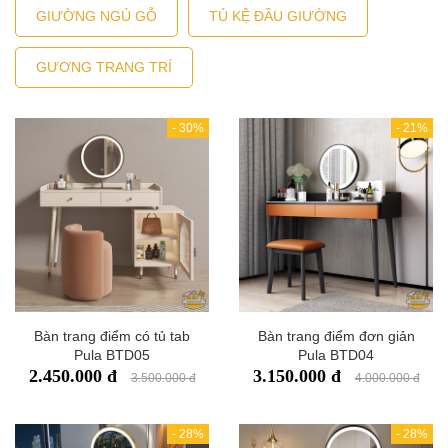
GIƯỜNG NGỦ GỖ
TỦ KỆ ĐẦU GIƯỜNG
GƯƠNG TRANG TRÍ
-
30%
-
21%
Bàn trang điểm có tủ tab
Bàn trang điểm đơn giản
Pula BTD05
Pula BTD04
2.450.000 đ
3.150.000 đ
3.500.000 đ
4.000.000 đ
-
28%
-
28%