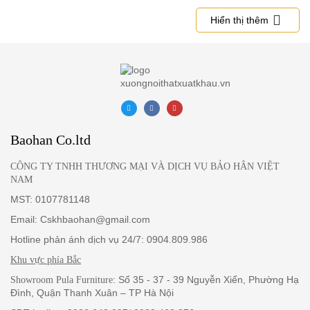
dòng nhập khẩu của các nước tiên tiến như Anh, Pháp, Bỉ, Hàn
Quốc.
Hiển thị thêm
Baohan Co.ltd
CÔNG TY TNHH THƯƠNG MẠI VÀ DỊCH VỤ BẢO HÂN VIỆT
NAM
MST: 0107781148
Email: Cskhbaohan@gmail.com
Hotline phản ánh dịch vụ 24/7: 0904.809.986
Khu vực phía Bắc
: Số 35 - 37 - 39 Nguyễn Xiển, Phường Hạ
Showroom Pula Furniture
Đình, Quận Thanh Xuân – TP Hà Nội