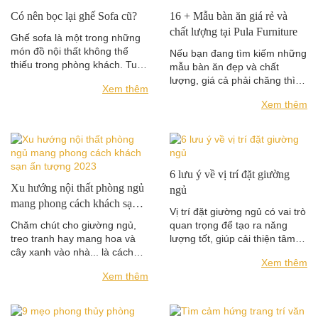
Có nên bọc lại ghế Sofa cũ?
16 + Mẫu bàn ăn giá rẻ và
chất lượng tại Pula Furniture
Ghế sofa là một trong những
món đồ nội thất không thể
Nếu bạn đang tìm kiếm những
thiếu trong phòng khách. Tuy
mẫu bàn ăn đẹp và chất
nhiên, sau một thời gian sử
lượng, giá cả phải chăng thì
Xem thêm
dụng,...
Pula Furniture cung cấp các
Xem thêm
mẫu bàn...
6 lưu ý về vị trí đặt giường
Xu hướng nội thất phòng ngủ
ngủ
mang phong cách khách sạn
Vị trí đặt giường ngủ có vai trò
ấn tượng 2023
Chăm chút cho giường ngủ,
quan trọng để tạo ra năng
treo tranh hay mang hoa và
lượng tốt, giúp cải thiện tâm
cây xanh vào nhà... là cách
trạng, sức khỏe và...
Xem thêm
biến nhà thành nơi nghỉ
Xem thêm
dưỡng cao...