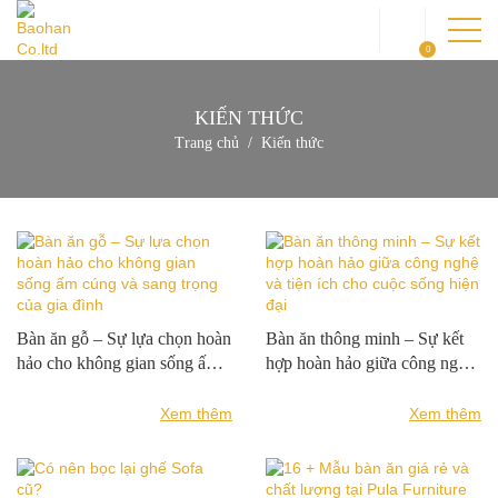
0
KIẾN THỨC
Trang chủ
Kiến thức
TRANG CHỦ
GIỚI THIỆU
SẢN PHẨM
DỰ ÁN
KIẾN THỨC
Bàn ăn gỗ – Sự lựa chọn hoàn
Bàn ăn thông minh – Sự kết
hảo cho không gian sống ấm
hợp hoàn hảo giữa công nghệ
LIÊN HỆ
cúng và sang trọng của gia
và tiện ích cho cuộc sống hiện
đình
đại
Xem thêm
Xem thêm