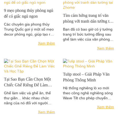
9 mẹo phong thủy phòng ngủ
Tìm cảm hứng trang trí văn
để có giấc ngủ ngon
phòng với tranh dán tường tại
Các chuyên gia phong thủy
Zhome
Trung Quốc gợi ý một số mẹo
Bạn đã có bao giờ có ý tưởng
decor phòng ngủ, giúp tạo ra
trang trí bức tường đằng sau
một không gian hài hòa, có...
ghế làm việc của văn phòng
Xem thêm
bạn với một bức...
Xem thêm
Tulip stool – Giải Pháp Văn
Tại Sao Bạn Cần Chọn Một
Phòng Thông Minh
Chiếc Ghế Riêng Để Làm
Hệ thống nghiêng lò xo mới
Việc Và Học Tập
Ghế làm việc và ghế ăn, thế
theo công nghệ nghiêng sóng
thư giãn… khác nhau chức
Wave Tilt cho phép chuyển
năng của nó đối với người
động 360 độ theo chuyển
Xem thêm
dùng . Ghế văn phòng hay...
động của người...
Xem thêm