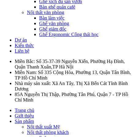
Ghế xích đu sân vườn
Bàn ghế quán café
Nội thất văn phòng
Bàn làm việc
Ghế văn phòng
Ghế giám đốc
Ghế Ergonomic Công thái học
Dự án
Kiến thức
Liên hệ
Miền Bắc: Số 35-37-39 Nguyễn Xiển, Phường Hạ Đình,
Quận Thanh Xuân,TP Hà Nội
Miền Nam: Số 335 Cộng Hòa, Phường 13, Quận Tân Bình,
TP Hồ Chí Minh
Nhà máy sản xuất: Xã An Tây, Thị Xã Bến Cát Tỉnh Bình
Dương
85A Nguyễn Thị Thập, Phường Tân Phú, Quận 7 - TP Hồ
Chí Minh
Trang chủ
Giới thiệu
Sản phẩm
Nội thất xuất Mỹ
Nội thất phòng khách