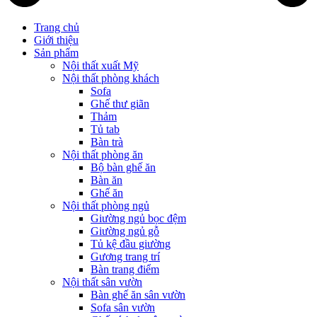
Trang chủ
Giới thiệu
Sản phẩm
Nội thất xuất Mỹ
Nội thất phòng khách
Sofa
Ghế thư giãn
Thảm
Tủ tab
Bàn trà
Nội thất phòng ăn
Bộ bàn ghế ăn
Bàn ăn
Ghế ăn
Nội thất phòng ngủ
Giường ngủ bọc đệm
Giường ngủ gỗ
Tủ kệ đầu giường
Gương trang trí
Bàn trang điểm
Nội thất sân vườn
Bàn ghế ăn sân vườn
Sofa sân vườn