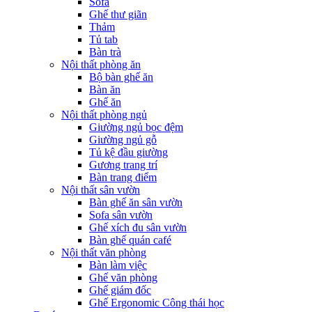
Sofa
Ghế thư giãn
Thảm
Tủ tab
Bàn trà
Nội thất phòng ăn
Bộ bàn ghế ăn
Bàn ăn
Ghế ăn
Nội thất phòng ngủ
Giường ngủ bọc đệm
Giường ngủ gỗ
Tủ kệ đầu giường
Gương trang trí
Bàn trang điểm
Nội thất sân vườn
Bàn ghế ăn sân vườn
Sofa sân vườn
Ghế xích đu sân vườn
Bàn ghế quán café
Nội thất văn phòng
Bàn làm việc
Ghế văn phòng
Ghế giám đốc
Ghế Ergonomic Công thái học