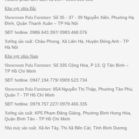
Khu vực phía Bắc
: Số 35 - 37 - 39 Nguyễn Xiển, Phường Hạ
Showroom Pula Furniture
Đình, Quận Thanh Xuân – TP Hà Nội
SĐT hotline: 0986.643.397/ 0983.468.076
: Châu Phong, Xã Liên Hà, Huyện Đông Anh - TP
Xưởng sản xuất
Hà Nội
Khu vực phía Nam
: Số 335 Cộng Hòa, P 13, Q Tân Bình –
Showroom Pula Furniture
TP Hồ Chí Minh
SĐT hotline: 0947.194.779/ 0909.523.734
: 85A Nguyễn Thị Thập, Phường Tân Phú,
Showroom Pula Furniture
Quận 7 - TP Hồ Chí Minh
SĐT hotline: 0979.757.227/ 0979.465.335
: KP5 Phạm Đăng Giảng, Phường Bình Hưng Hòa,
Xưởng sản xuất
Quận Bình Tân - TP Hồ Chí Minh
: Xã An Tây, Thị Xã Bến Cát, Tỉnh Bình Dương
Nhà máy sản xuất