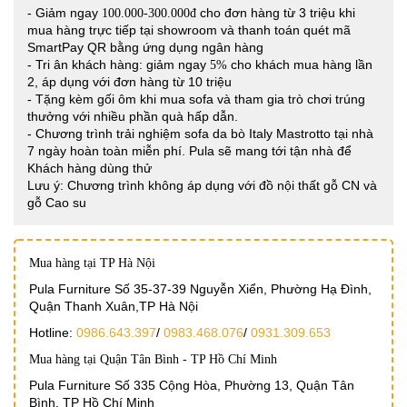
- Giảm ngay
cho đơn hàng từ 3 triệu khi
100.000-300.000đ
mua hàng trực tiếp tại showroom và thanh toán quét mã
SmartPay QR bằng ứng dụng ngân hàng
- Tri ân khách hàng: giảm ngay
cho khách mua hàng lần
5%
2, áp dụng với đơn hàng từ 10 triệu
- Tặng kèm gối ôm khi mua sofa và tham gia trò chơi trúng
thưởng với nhiều phần quà hấp dẫn.
- Chương trình trải nghiệm sofa da bò Italy Mastrotto tại nhà
7 ngày hoàn toàn miễn phí. Pula sẽ mang tới tận nhà để
Khách hàng dùng thử
Lưu ý: Chương trình không áp dụng với đồ nội thất gỗ CN và
gỗ Cao su
Mua hàng tại TP Hà Nội
Pula Furniture Số 35-37-39 Nguyễn Xiển, Phường Hạ Đình,
Quận Thanh Xuân,TP Hà Nội
Hotline:
0986.643.397
/
0983.468.076
/
0931.309.653
Mua hàng tại Quận Tân Bình - TP Hồ Chí Minh
Pula Furniture Số 335 Cộng Hòa, Phường 13, Quận Tân
Bình. TP Hồ Chí Minh