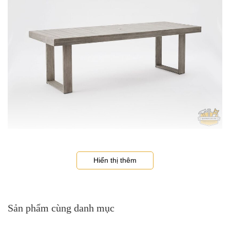
Chất liệu bàn ăn cao cấp
Hiển thị thêm
Bàn ghế ăn gỗ cao cấp Porside
có độ bền đẹp cao bởi gỗ tự
nhiên khi sử dụng càng lâu sẽ càng lên màu đẹp. Với màu sắc tự
nhiên, gần gũi với không gian thiên nhiên ở sân vườn. Sản phẩm
được gia công tỉ mỉ nên bạn không cần phải lo lắng đến mối mọt
hay cong vênh.
Sản phẩm cùng danh mục
Ghế ngồi đi kèm với bàn ăn được thiết kế tinh tế và đệm ngồi êm
ái, 2 ghế băng hai bên là sự lựa chọn hoàn hảo để tạo bầu không