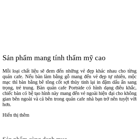
Sản phẩm mang tính thẩm mỹ cao
Mỗi loại chất liệu sẽ đem đến những vẻ đẹp khác nhau cho từng
quán cafe. Nếu bàn làm bằng gỗ mang đến vẻ đẹp tự nhiên, mộc
mạc thì bàn bằng bê tông cốt sợi thủy tinh lại in đậm dấu ấn sang
trọng, trẻ trung. Bàn quán cafe Portside có hình dạng điêu khắc,
chiếc bàn có bệ tạo hình này mang đến vẻ ngoài hiện đại cho không
gian bên ngoài và cả bên trong quán cafe nhà bạn trở nên tuyệt vời
hơn.
Hiển thị thêm
Sản phẩm cùng danh mục