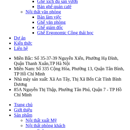
Ghế xích đu sân vườn
Bàn ghế quán café
Nội thất văn phòng
Bàn làm việc
Ghế văn phòng
Ghế giám đốc
Ghế Ergonomic Công thái học
Dự án
Kiến thức
Liên hệ
Miền Bắc: Số 35-37-39 Nguyễn Xiển, Phường Hạ Đình,
Quận Thanh Xuân,TP Hà Nội
Miền Nam: Số 335 Cộng Hòa, Phường 13, Quận Tân Bình,
TP Hồ Chí Minh
Nhà máy sản xuất: Xã An Tây, Thị Xã Bến Cát Tỉnh Bình
Dương
85A Nguyễn Thị Thập, Phường Tân Phú, Quận 7 - TP Hồ
Chí Minh
Trang chủ
Giới thiệu
Sản phẩm
Nội thất xuất Mỹ
Nội thất phòng khách