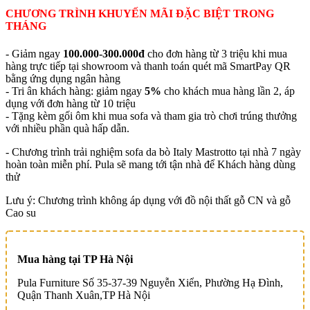
CHƯƠNG TRÌNH KHUYẾN MÃI ĐẶC BIỆT TRONG
THÁNG
- Giảm ngay
100.000-300.000đ
cho đơn hàng từ 3 triệu khi mua
hàng trực tiếp tại showroom và thanh toán quét mã SmartPay QR
bằng ứng dụng ngân hàng
- Tri ân khách hàng: giảm ngay
5%
cho khách mua hàng lần 2, áp
dụng với đơn hàng từ 10 triệu
- Tặng kèm gối ôm khi mua sofa và tham gia trò chơi trúng thưởng
với nhiều phần quà hấp dẫn.
- Chương trình trải nghiệm sofa da bò Italy Mastrotto tại nhà 7 ngày
hoàn toàn miễn phí. Pula sẽ mang tới tận nhà để Khách hàng dùng
thử
Lưu ý: Chương trình không áp dụng với đồ nội thất gỗ CN và gỗ
Cao su
Mua hàng tại TP Hà Nội
Pula Furniture Số 35-37-39 Nguyễn Xiển, Phường Hạ Đình,
Quận Thanh Xuân,TP Hà Nội