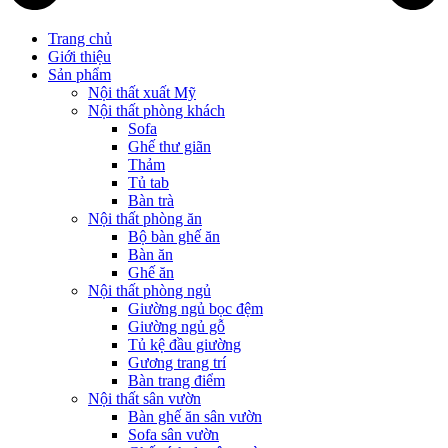
Trang chủ
Giới thiệu
Sản phẩm
Nội thất xuất Mỹ
Nội thất phòng khách
Sofa
Ghế thư giãn
Thảm
Tủ tab
Bàn trà
Nội thất phòng ăn
Bộ bàn ghế ăn
Bàn ăn
Ghế ăn
Nội thất phòng ngủ
Giường ngủ bọc đệm
Giường ngủ gỗ
Tủ kệ đầu giường
Gương trang trí
Bàn trang điểm
Nội thất sân vườn
Bàn ghế ăn sân vườn
Sofa sân vườn