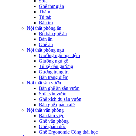
Sofa
Ghế thư giãn
Thảm
Tủ tab
Bàn trà
Nội thất phòng ăn
Bộ bàn ghế ăn
Bàn ăn
Ghế ăn
Nội thất phòng ngủ
Giường ngủ bọc đệm
Giường ngủ gỗ
Tủ kệ đầu giường
Gương trang trí
Bàn trang điểm
Nội thất sân vườn
Bàn ghế ăn sân vườn
Sofa sân vườn
Ghế xích đu sân vườn
Bàn ghế quán café
Nội thất văn phòng
Bàn làm việc
Ghế văn phòng
Ghế giám đốc
Ghế Ergonomic Công thái học