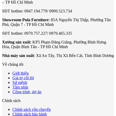
– TP Hồ Chí Minh
SĐT hotline: 0947.194.779/ 0909.523.734
Showroom Pula Furniture
: 85A Nguyễn Thị Thập, Phường Tân
Phú, Quận 7 - TP Hồ Chí Minh
SĐT hotline: 0979.757.227/ 0979.465.335
Xưởng sản xuất
: KP5 Phạm Đăng Giảng, Phường Bình Hưng
Hòa, Quận Bình Tân - TP Hồ Chí Minh
Nhà máy sản xuất
: Xã An Tây, Thị Xã Bến Cát, Tỉnh Bình Dương
Về chúng tôi
Giới thiệu
Giá trị cốt lõi
Sứ mệnh
Tầm nhìn
Công trình, dự án
Chính sách
Chính sách vận chuyển
Chính sách bảo hành