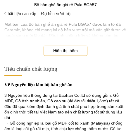
Bộ bàn ghế ăn giá rẻ Pula BGA57
Chất liệu cao cấp – Độ bền vượt trội
Mặt bàn của Bộ bàn ghế ăn giá rẻ Pula BGA57 được làm từ đá
Ceramic, không chỉ mang lại độ bền vượt trội mà vẫn giữ được vẻ
ngoài sáng mới lâu dài. Đặc tính chống trầy và không bám bụi
của mặt bàn giúp sản phẩm luôn sáng bóng và bền đẹp. Bạn có
thể hoàn toàn yên tâm rằng bàn sẽ giữ được vẻ đẹp nguyên dù
Hiển thị thêm
sử dụng trong suốt thời gian dài.
Tiêu chuẩn chất lượng
Về Nguyên liệu làm bộ bàn ghế ăn
3 Nguyên liệu thông dụng tại Baohan Co.ltd sử dụng gồm: Gỗ
MDF, Gỗ Ash tự nhiên, Gỗ cao su
tất cả
(độ dày tối thiểu 1,8cm)
đều đã qua kiểm định đánh giá tính chất phù hợp trong sản xuất,
ổn định thời tiết tại Việt Nam tạo nên chất lượng tốt sử dụng lâu
dài.
→ Gỗ công nghiệp là loại gỗ MDF cốt lõi xanh (Malaysia) chống
ẩm là loại cốt gỗ rất mịn, tính chịu lực chống thấm nước. Gỗ tự