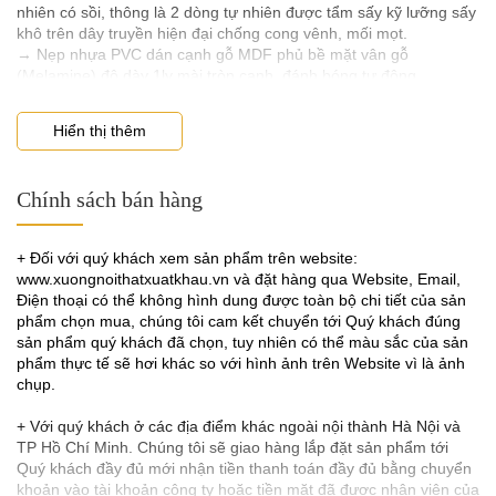
nhiên có sồi, thông là 2 dòng tự nhiên được tẩm sấy kỹ lưỡng sấy
khô trên dây truyền hiện đại chống cong vênh, mối mọt.
→ Nẹp nhựa PVC dán cạnh gỗ MDF phủ bề mặt vân gỗ
(Melamine) độ dày 1ly mài tròn cạnh, đánh bóng tự động.
Về Sơn các sản phẩm bàn ghế ăn
Hiển thị thêm
Tại Baohan Co.ltd sử dụng duy nhất
. Là dòng sơn tốt
sơn inchem
nhưng khó dùng, Sơn inchem đòi hỏi rất khắt khe về quy trình
sơn bao gồm lau bả, sơn lót 2 lần, sơn dặm màu, sơn bóng. Tuy
Chính sách bán hàng
Bộ bàn ghế ăn giá rẻ Pula BGA57
giá thành hơi cao so với những dòng sơn thông thường nhưng lại
Ghế ăn tinh tế – Nhiều màu sắc sắc lựa chọn
cho ra sản phẩm tinh xảo, chất lượng, lâu dài khó bay màu, độ
cứng, đảm bảo không bong tróc khó xước sát.
+ Đối với quý khách xem sản phẩm trên website:
Ghế ăn trong bộ BGA57 được chế tạo bằng đệm mềm bọc da,
www.xuongnoithatxuatkhau.vn và đặt hàng qua Website, Email,
• Quy ước chung về bàn ghế ăn
mang đến sự thoải mái, thoải mái cho người ngồi, dù ngồi trong
Điện thoại có thể không hình dung được toàn bộ chi tiết của sản
thời gian dài. Điểm nhấn của bộ ghế này là sự đa dạng về màu
phẩm chọn mua, chúng tôi cam kết chuyển tới Quý khách đúng
° Ghép mặt gỗ tự nhiên phải ghép mộng.
sắc tươi sáng và trang nhã, giúp bạn dễ dàng lựa chọn và kết
sản phẩm quý khách đã chọn, tuy nhiên có thể màu sắc của sản
° Sơn gỗ công nghiệp phủ bóng, đối với dòng gỗ tự nhiên sơn
hợp với các phong cách nội thất khác nhau. Mặt bàn cũng có
phẩm thực tế sẽ hơi khác so với hình ảnh trên Website vì là ảnh
bóng mờ 50%.
nhiều màu với nhiều kiểu vân đá cho bạn thoải mái lựa chọn.
chụp.
° Nếu dùng tay âm thì phải có thêm phụ kiện nhún đẩy.
° Bản lề phải giảm chấn, ray bi inox chống rỷ, nẹp dày 1ly cùng
+ Với quý khách ở các địa điểm khác ngoài nội thành Hà Nội và
màu gỗ.
TP Hồ Chí Minh. Chúng tôi sẽ giao hàng lắp đặt sản phẩm tới
° Bàn làm việc, bàn họp, kệ tivi, bàn học sinh phải khoan lỗ có
Quý khách đầy đủ mới nhận tiền thanh toán đầy đủ bằng chuyển
nắp nhựa luồn dây điện.
khoản vào tài khoản công ty hoặc tiền mặt đã được nhân viên của