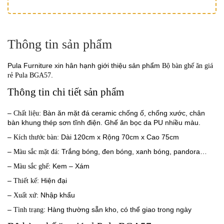
Thông tin sản phẩm
Pula Furniture xin hân hạnh giới thiệu sản phẩm
Bộ bàn ghế ăn giá
.
rẻ Pula BGA57
Thông tin chi tiết sản phẩm
–
: Bàn ăn mặt đá ceramic chống ố, chống xước, chân
Chất liệu
bàn khung thép sơn tĩnh điện. Ghế ăn bọc da PU nhiều màu.
–
: Dài 120cm x Rộng 70cm x Cao 75cm
Kích thước bàn
–
: Trắng bóng, đen bóng, xanh bóng, pandora…
Màu sắc mặt đá
–
: Kem – Xám
Màu sắc ghế
–
: Hiện đại
Thiết kế
–
: Nhập khẩu
Xuất xứ
–
: Hàng thường sẵn kho, có thể giao trong ngày
Tình trạng