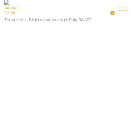
0
Trang chủ
Bộ bàn ghế ăn giá rẻ Pula BGA57
TRANG CHỦ
GIỚI THIỆU
SẢN PHẨM
DỰ ÁN
KIẾN THỨC
LIÊN HỆ