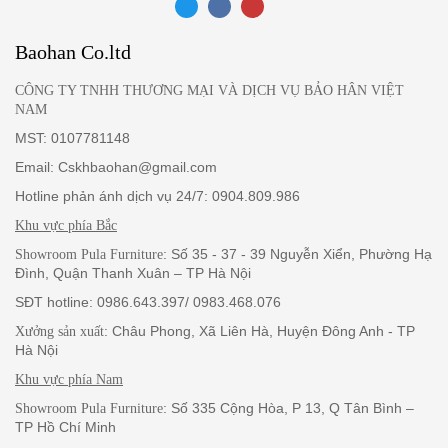
mái cho các căn hộ chung cư hoặc những căn hộ nhỏ. Sản phẩm
không chỉ dễ chuyển mà còn tạo cảm giác nhẹ nhàng, hài hòa
Baohan Co.ltd
cho không gian sống.
Bộ sản phẩm là hàng nhập khẩu nên thường có sẵn, có thể giao
CÔNG TY TNHH THƯƠNG MẠI VÀ DỊCH VỤ BẢO HÂN VIỆT
ngay trong ngày. Vui lòng liên hệ với Pula để đặt mua với giá ưu
NAM
đãi ngay hôm nay.
MST: 0107781148
Email: Cskhbaohan@gmail.com
Hotline phản ánh dịch vụ 24/7: 0904.809.986
Khu vực phía Bắc
: Số 35 - 37 - 39 Nguyễn Xiển, Phường Hạ
Showroom Pula Furniture
Đình, Quận Thanh Xuân – TP Hà Nội
SĐT hotline: 0986.643.397/ 0983.468.076
: Châu Phong, Xã Liên Hà, Huyện Đông Anh - TP
Xưởng sản xuất
Hà Nội
Khu vực phía Nam
: Số 335 Cộng Hòa, P 13, Q Tân Bình –
Showroom Pula Furniture
TP Hồ Chí Minh