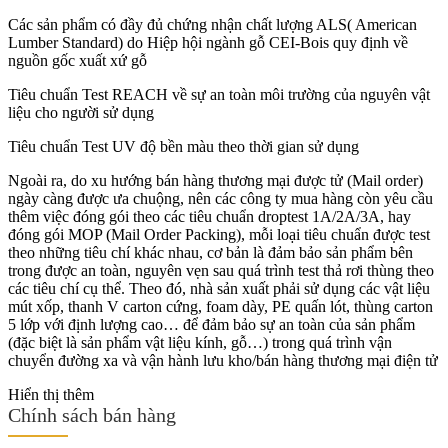
Các sản phẩm có đầy đủ chứng nhận chất lượng ALS( American
Lumber Standard) do Hiệp hội ngành gỗ CEI-Bois quy định về
nguồn gốc xuất xứ gỗ
Tiêu chuẩn Test REACH về sự an toàn môi trường của nguyên vật
liệu cho người sử dụng
Tiêu chuẩn Test UV độ bền màu theo thời gian sử dụng
Ngoài ra, do xu hướng bán hàng thương mại được tử (Mail order)
ngày càng được ưa chuộng, nên các công ty mua hàng còn yêu cầu
thêm việc đóng gói theo các tiêu chuẩn droptest 1A/2A/3A, hay
đóng gói MOP (Mail Order Packing), mỗi loại tiêu chuẩn được test
theo những tiêu chí khác nhau, cơ bản là đảm bảo sản phẩm bên
trong được an toàn, nguyên vẹn sau quá trình test thả rơi thùng theo
các tiêu chí cụ thể. Theo đó, nhà sản xuất phải sử dụng các vật liệu
mút xốp, thanh V carton cứng, foam dày, PE quấn lót, thùng carton
5 lớp với định lượng cao… để đảm bảo sự an toàn của sản phẩm
(đặc biệt là sản phẩm vật liệu kính, gỗ…) trong quá trình vận
chuyển đường xa và vận hành lưu kho/bán hàng thương mại điện tử
Hiển thị thêm
Chính sách bán hàng