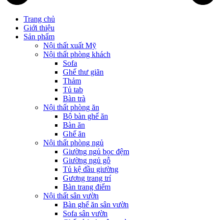
Trang chủ
Giới thiệu
Sản phẩm
Nội thất xuất Mỹ
Nội thất phòng khách
Sofa
Ghế thư giãn
Thảm
Tủ tab
Bàn trà
Nội thất phòng ăn
Bộ bàn ghế ăn
Bàn ăn
Ghế ăn
Nội thất phòng ngủ
Giường ngủ bọc đệm
Giường ngủ gỗ
Tủ kệ đầu giường
Gương trang trí
Bàn trang điểm
Nội thất sân vườn
Bàn ghế ăn sân vườn
Sofa sân vườn