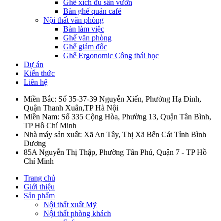
Ghế xích đu sân vườn
Bàn ghế quán café
Nội thất văn phòng
Bàn làm việc
Ghế văn phòng
Ghế giám đốc
Ghế Ergonomic Công thái học
Dự án
Kiến thức
Liên hệ
Miền Bắc: Số 35-37-39 Nguyễn Xiển, Phường Hạ Đình,
Quận Thanh Xuân,TP Hà Nội
Miền Nam: Số 335 Cộng Hòa, Phường 13, Quận Tân Bình,
TP Hồ Chí Minh
Nhà máy sản xuất: Xã An Tây, Thị Xã Bến Cát Tỉnh Bình
Dương
85A Nguyễn Thị Thập, Phường Tân Phú, Quận 7 - TP Hồ
Chí Minh
Trang chủ
Giới thiệu
Sản phẩm
Nội thất xuất Mỹ
Nội thất phòng khách