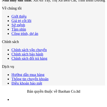
Nhà máy sản xuất
: Xã An Tây, Thị Xã Bến Cát, Tỉnh Bình Dương
Về chúng tôi
Giới thiệu
Giá trị cốt lõi
Sứ mệnh
Tầm nhìn
Công trình, dự án
Chính sách
Chính sách vận chuyển
Chính sách bảo hành
Chính sách đổi trả hàng
Dịch vụ
Hướng dẫn mua hàng
Thông tin chuyển khoản
Điều khoản bảo mật
Bản quyền thuộc về Baohan Co.ltd