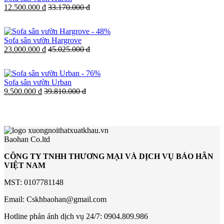
12.500.000 đ
33.170.000 đ
-
48%
Sofa sân vườn Hargrove
23.000.000 đ
45.025.000 đ
-
76%
Sofa sân vườn Urban
9.500.000 đ
39.810.000 đ
Baohan Co.ltd
CÔNG TY TNHH THƯƠNG MẠI VÀ DỊCH VỤ BẢO HÂN
VIỆT NAM
MST: 0107781148
Email: Cskhbaohan@gmail.com
Hotline phản ánh dịch vụ 24/7: 0904.809.986