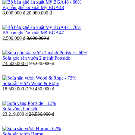
-
60%
Bộ bàn ghế ăn xuất Mỹ BGA48
8.000.000 đ
20.000.000 đ
-
70%
Bộ bàn ghế ăn xuất Mỹ BGA47
2.500.000 đ
8.600.000 đ
-
60%
Sofa góc sân vườn 2 mảnh Portside
23.500.000 đ
59.220.000 đ
-
73%
Sofa sân vườn Wood & Rope
18.500.000 đ
70.450.000 đ
-
12%
Sofa văng Portside
23.219.000 đ
26.536.000 đ
-
62%
Sofa sân vườn Huron