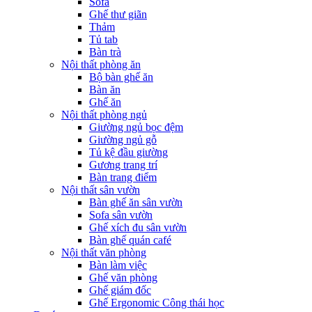
Sofa
Ghế thư giãn
Thảm
Tủ tab
Bàn trà
Nội thất phòng ăn
Bộ bàn ghế ăn
Bàn ăn
Ghế ăn
Nội thất phòng ngủ
Giường ngủ bọc đệm
Giường ngủ gỗ
Tủ kệ đầu giường
Gương trang trí
Bàn trang điểm
Nội thất sân vườn
Bàn ghế ăn sân vườn
Sofa sân vườn
Ghế xích đu sân vườn
Bàn ghế quán café
Nội thất văn phòng
Bàn làm việc
Ghế văn phòng
Ghế giám đốc
Ghế Ergonomic Công thái học