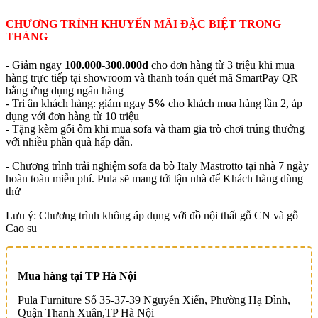
CHƯƠNG TRÌNH KHUYẾN MÃI ĐẶC BIỆT TRONG
THÁNG
- Giảm ngay
100.000-300.000đ
cho đơn hàng từ 3 triệu khi mua
hàng trực tiếp tại showroom và thanh toán quét mã SmartPay QR
bằng ứng dụng ngân hàng
- Tri ân khách hàng: giảm ngay
5%
cho khách mua hàng lần 2, áp
dụng với đơn hàng từ 10 triệu
- Tặng kèm gối ôm khi mua sofa và tham gia trò chơi trúng thưởng
với nhiều phần quà hấp dẫn.
- Chương trình trải nghiệm sofa da bò Italy Mastrotto tại nhà 7 ngày
hoàn toàn miễn phí. Pula sẽ mang tới tận nhà để Khách hàng dùng
thử
Lưu ý: Chương trình không áp dụng với đồ nội thất gỗ CN và gỗ
Cao su
Mua hàng tại TP Hà Nội
Pula Furniture Số 35-37-39 Nguyễn Xiển, Phường Hạ Đình,
Quận Thanh Xuân,TP Hà Nội