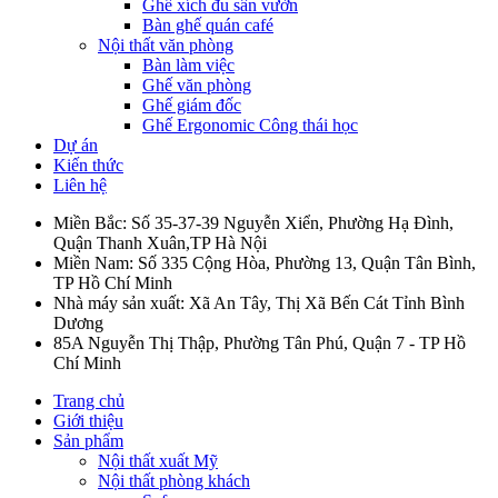
Ghế xích đu sân vườn
Bàn ghế quán café
Nội thất văn phòng
Bàn làm việc
Ghế văn phòng
Ghế giám đốc
Ghế Ergonomic Công thái học
Dự án
Kiến thức
Liên hệ
Miền Bắc: Số 35-37-39 Nguyễn Xiển, Phường Hạ Đình,
Quận Thanh Xuân,TP Hà Nội
Miền Nam: Số 335 Cộng Hòa, Phường 13, Quận Tân Bình,
TP Hồ Chí Minh
Nhà máy sản xuất: Xã An Tây, Thị Xã Bến Cát Tỉnh Bình
Dương
85A Nguyễn Thị Thập, Phường Tân Phú, Quận 7 - TP Hồ
Chí Minh
Trang chủ
Giới thiệu
Sản phẩm
Nội thất xuất Mỹ
Nội thất phòng khách