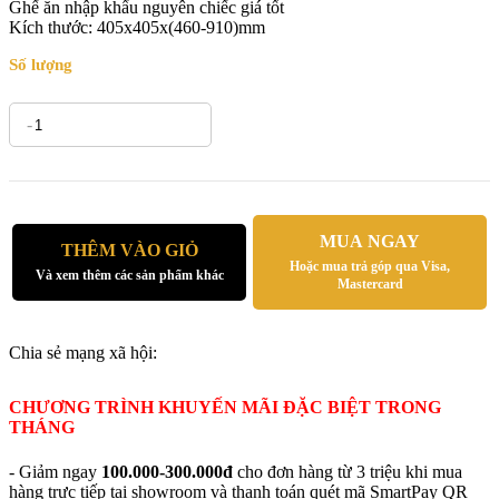
Ghế ăn nhập khẩu nguyên chiếc giá tốt
Kích thước: 405x405x(460-910)mm
Số lượng
-
+
MUA NGAY
THÊM VÀO GIỎ
Hoặc mua trả góp qua Visa,
Và xem thêm các sản phẩm khác
Mastercard
Chia sẻ mạng xã hội:
CHƯƠNG TRÌNH KHUYẾN MÃI ĐẶC BIỆT TRONG
THÁNG
- Giảm ngay
100.000-300.000đ
cho đơn hàng từ 3 triệu khi mua
hàng trực tiếp tại showroom và thanh toán quét mã SmartPay QR