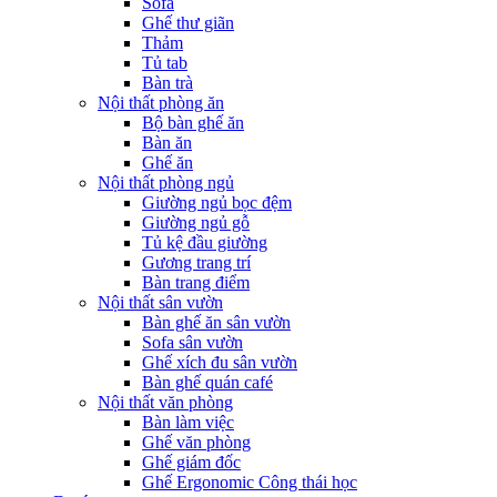
Sofa
Ghế thư giãn
Thảm
Tủ tab
Bàn trà
Nội thất phòng ăn
Bộ bàn ghế ăn
Bàn ăn
Ghế ăn
Nội thất phòng ngủ
Giường ngủ bọc đệm
Giường ngủ gỗ
Tủ kệ đầu giường
Gương trang trí
Bàn trang điểm
Nội thất sân vườn
Bàn ghế ăn sân vườn
Sofa sân vườn
Ghế xích đu sân vườn
Bàn ghế quán café
Nội thất văn phòng
Bàn làm việc
Ghế văn phòng
Ghế giám đốc
Ghế Ergonomic Công thái học