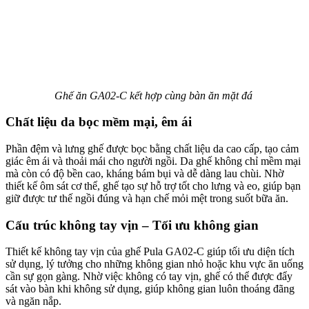
Ghế ăn GA02-C kết hợp cùng bàn ăn mặt đá
Chất liệu da bọc mềm mại, êm ái
Phần đệm và lưng ghế được bọc bằng chất liệu da cao cấp, tạo cảm
giác êm ái và thoải mái cho người ngồi. Da ghế không chỉ mềm mại
mà còn có độ bền cao, kháng bám bụi và dễ dàng lau chùi. Nhờ
thiết kế ôm sát cơ thể, ghế tạo sự hỗ trợ tốt cho lưng và eo, giúp bạn
giữ được tư thế ngồi đúng và hạn chế mỏi mệt trong suốt bữa ăn.
Cấu trúc không tay vịn – Tối ưu không gian
Thiết kế không tay vịn của ghế Pula GA02-C giúp tối ưu diện tích
sử dụng, lý tưởng cho những không gian nhỏ hoặc khu vực ăn uống
cần sự gọn gàng. Nhờ việc không có tay vịn, ghế có thể được đẩy
sát vào bàn khi không sử dụng, giúp không gian luôn thoáng đãng
và ngăn nắp.