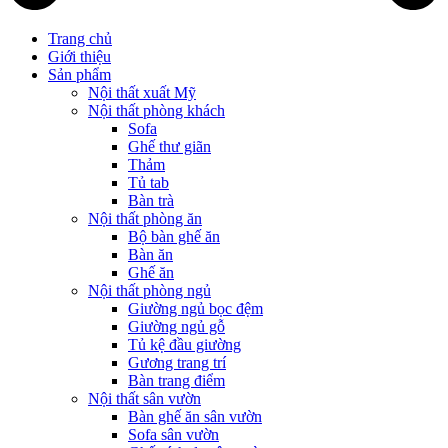
Trang chủ
Giới thiệu
Sản phẩm
Nội thất xuất Mỹ
Nội thất phòng khách
Sofa
Ghế thư giãn
Thảm
Tủ tab
Bàn trà
Nội thất phòng ăn
Bộ bàn ghế ăn
Bàn ăn
Ghế ăn
Nội thất phòng ngủ
Giường ngủ bọc đệm
Giường ngủ gỗ
Tủ kệ đầu giường
Gương trang trí
Bàn trang điểm
Nội thất sân vườn
Bàn ghế ăn sân vườn
Sofa sân vườn