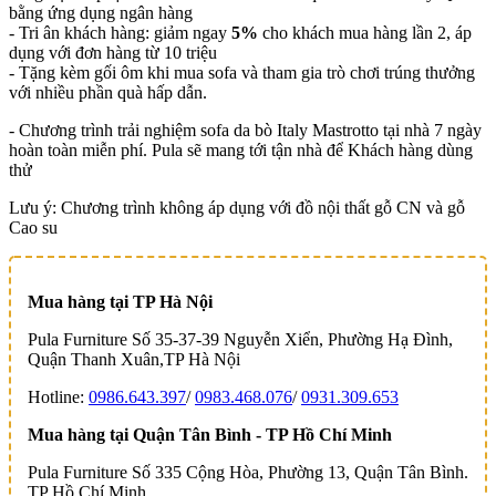
bằng ứng dụng ngân hàng
- Tri ân khách hàng: giảm ngay
5%
cho khách mua hàng lần 2, áp
dụng với đơn hàng từ 10 triệu
- Tặng kèm gối ôm khi mua sofa và tham gia trò chơi trúng thưởng
với nhiều phần quà hấp dẫn.
- Chương trình trải nghiệm sofa da bò Italy Mastrotto tại nhà 7 ngày
hoàn toàn miễn phí. Pula sẽ mang tới tận nhà để Khách hàng dùng
thử
Lưu ý: Chương trình không áp dụng với đồ nội thất gỗ CN và gỗ
Cao su
Mua hàng tại TP Hà Nội
Pula Furniture Số 35-37-39 Nguyễn Xiển, Phường Hạ Đình,
Quận Thanh Xuân,TP Hà Nội
Hotline:
0986.643.397
/
0983.468.076
/
0931.309.653
Mua hàng tại Quận Tân Bình - TP Hồ Chí Minh
Pula Furniture Số 335 Cộng Hòa, Phường 13, Quận Tân Bình.
TP Hồ Chí Minh