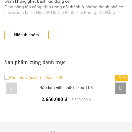
phần khung ghế, bánh xe, động cơ
việc trong nhiều giờ với máy tính. Với thiết kế hiện đại, đường nét
Giao hàng tận công trình trong nội thành ở những thành phố có
tinh tế, ghế có thể đặt ở bất kỳ không gian nào, dù là văn phòng
showroom là Hà Nội, TP Hồ Chí Minh, Hải Phòng, Đà Nẵng
hay nhà ở đều phù hợp.
Hiển thị thêm
Sản phẩm cùng danh mục
-
51%
Bàn làm việc chữ L Ikea T03
2.650.000 đ
5.500.000 đ