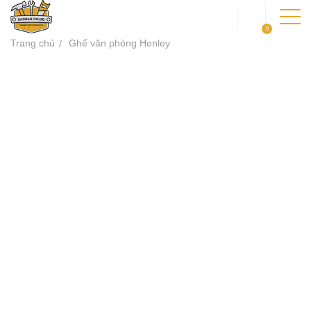
0
Trang chủ
Ghế văn phòng Henley
TRANG CHỦ
GIỚI THIỆU
SẢN PHẨM
DỰ ÁN
KIẾN THỨC
LIÊN HỆ