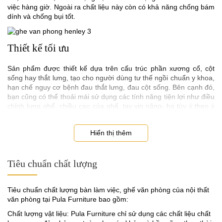
việc hàng giờ. Ngoài ra chất liệu này còn có khả năng chống bám
dính và chống bụi tốt.
Thiết kế tối ưu
Sản phẩm được thiết kế dựa trên cấu trúc phần xương cổ, cột
sống hay thắt lưng, tạo cho người dùng tư thế ngồi chuẩn y khoa,
hạn chế nguy cơ bệnh đau thắt lưng, đau cột sống. Bên cạnh đó,
bạn cũng có thể thoải mái sử dụng các tính năng tiện lợi như điều
chỉnh lưng ghế, chiều cao của ghế, tay vịn nâng- hạ tùy ý theo ý
muốn.
Bảo vệ sức khỏe của người dùng
Hiển thị thêm
Ghế văn phòng Henley giúp bảo vệ cột sống bởi phần lưng ghế
Tiêu chuẩn chất lượng
được thiết kế uốn cong ôm sát phần cột sống của người ngồi, tạo
điểm tựa vững chắc. Từ đó giúp hạn chế các bệnh mà nhân viên
văn phòng hay gặp phải như thoát vị đĩa đệm, nâng đỡ vai gáy
Tiêu chuẩn chất lượng bàn làm việc, ghế văn phòng của nội thất
một cách hiệu quả.
văn phòng tại Pula Furniture bao gồm:
Chất lượng vật liệu: Pula Furniture chỉ sử dụng các chất liệu chất