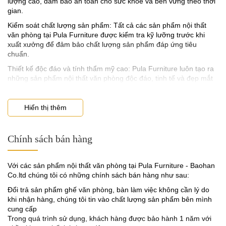
lượng cao, đảm bảo an toàn cho sức khỏe và bền vững theo thời
gian.
Kiểm soát chất lượng sản phẩm: Tất cả các sản phẩm nội thất
văn phòng tại Pula Furniture được kiểm tra kỹ lưỡng trước khi
xuất xưởng để đảm bảo chất lượng sản phẩm đáp ứng tiêu
chuẩn.
Thiết kế độc đáo và tính thẩm mỹ cao: Pula Furniture luôn tạo ra
những sản phẩm nội thất văn phòng độc đáo, tinh tế và đẹp mắt
với hơn 30 mẫu bàn làm việc và hơn 100 mẫu ghế văn phòng
mang lại sự tiện nghi và đầy đủ tính thẩm mỹ cho không gian làm
việc.
Hiển thị thêm
Tiện lợi và thân thiện với môi trường: Pula Furniture luôn tập
trung vào tính tiện lợi và sự thân thiện với môi trường khi sản xuất
Chính sách bán hàng
các sản phẩm nội thất văn phòng của mình.
Với các sản phẩm nội thất văn phòng tại Pula Furniture - Baohan
Co.ltd chúng tôi có những chính sách bán hàng như sau:
Đổi trả sản phẩm ghế văn phòng, bàn làm việc không cần lý do
khi nhận hàng, chúng tôi tin vào chất lượng sản phẩm bên mình
Phù hợp với mọi phong cách thiết kế văn phòng
cung cấp
Trong quá trình sử dụng, khách hàng được bảo hành 1 năm với
Ghế văn phòng Henley có thể giúp bạn giữ vững tinh thần làm