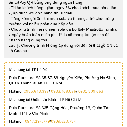
SmartPay QR bằng ứng dụng ngân hàng
- Tri ân khách hàng: giảm ngay
cho khách mua hàng lần
5%
2, áp dụng với đơn hàng từ 10 triệu
- Tặng kèm gối ôm khi mua sofa và tham gia trò chơi trúng
thưởng với nhiều phần quà hấp dẫn.
- Chương trình trải nghiệm sofa da bò Italy Mastrotto tại nhà
7 ngày hoàn toàn miễn phí. Pula sẽ mang tới tận nhà để
Khách hàng dùng thử
Lưu ý: Chương trình không áp dụng với đồ nội thất gỗ CN và
gỗ Cao su
Mua hàng tại TP Hà Nội
Pula Furniture Số 35-37-39 Nguyễn Xiển, Phường Hạ Đình,
Quận Thanh Xuân,TP Hà Nội
Hotline:
0986.643.397
/
0983.468.076
/
0931.309.653
Mua hàng tại Quận Tân Bình - TP Hồ Chí Minh
Pula Furniture Số 335 Cộng Hòa, Phường 13, Quận Tân
Bình. TP Hồ Chí Minh
Hotline:
0947.194.779
/
0909.523.734