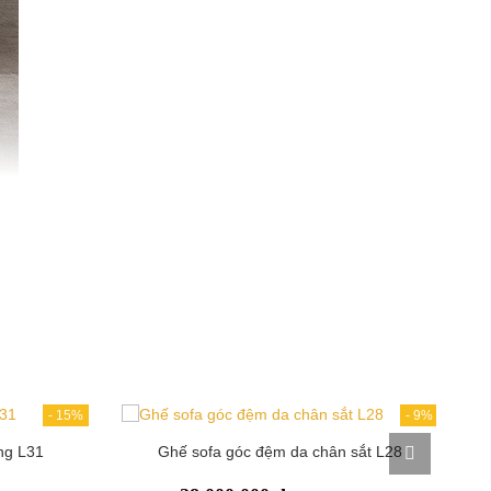
của nhà sản xuất tấm mút đó quy định.
- Hiện nay mút tốt để dùng cho đệm ngồi
sofa là D40 loại này có độ co dãn và độ đàn
hồi tốt cũng như độ dày đúng tiêu chuẩn, còn
các loại giá rẻ thông thường họ sử dụng
dòng K30, K35, hoặc thấp hơn.
- Mục đích của lò xo được sử dụng là để tăng
cường chống xẹp lún của mút nệm. Vì vậy để
biết được chất lượng của sofa, bạn cần quan
tâm đến cấu trúc bên trong để đảm bảo sở
hữu sản phẩm bền đẹp.
3. Chất liệu bọc sofa cao cấp phải được nhập
khẩu
n sofa mà vẫn
- Chất liệu tốt để bọc đối với sofa cao cấp khi
g thoáng cho
sử dụng chất liệu da để bọc là phải dòng da
thật, da Microfiber, Carola dung tiêu chuẩn
chất lượng.
-
15%
-
9%
- Đối với chất liệu nỉ vải để bọc sofa cũng cần
có độ bền và
ng L31
Ghế sofa góc đệm da chân sắt L28
phải chọn loại tốt dòng nhập khẩu của các
nước tiên tiến như Anh, Pháp, Bỉ, Hàn Quốc.