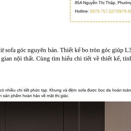
85A Nguyễn Thị Thập, Phường
Hotline:
0979.757.227/
0979.4
ừ sofa góc nguyên bản. Thiết kế bo tròn góc giúp L
an nội thất. Cùng tìm hiểu chi tiết về thiết kế, tí
có nhiều chi tiết phức tạp. Khung và đệm sofa được bọc da hoàn toà
n sản phẩm hoàn hảo về mặt thị giác.