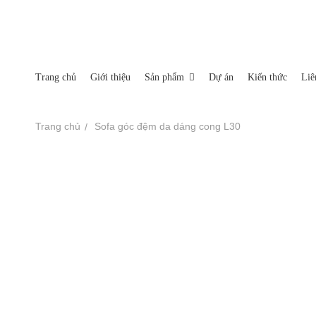
Miền Bắc: Số 35-37-39 Nguyễn Xiển, Phường Hạ Đình, Quận 
Nhà máy sản xuất: Xã An Tây, Thị Xã Bến Cát Tỉnh Bình Dươn
Trang chủ
Giới thiệu
Sản phẩm
Dự án
Kiến thức
Liê
TRANG CHỦ
Trang chủ
Sofa góc đệm da dáng cong L30
GIỚI THIỆU
SẢN PHẨM
Sofa
Ghế thư giãn
DỰ ÁN
Thảm
KIẾN THỨC
Tủ tab
LIÊN HỆ
Bàn trà