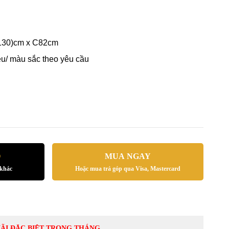
-130)cm x C82cm
iệu/ màu sắc theo yêu cầu
Ỏ
MUA NGAY
 khác
Hoặc mua trả góp qua Visa, Mastercard
ÃI ĐẶC BIỆT TRONG THÁNG