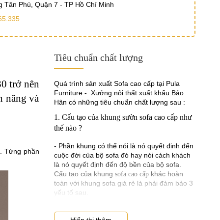
 Tân Phú, Quận 7 - TP Hồ Chí Minh
65.335
Tiêu chuẩn chất lượng
30 trở nên
Quá trình sản xuất Sofa cao cấp tại Pula
Furniture - Xưởng nội thất xuất khẩu Bảo
nh năng và
Hân có những tiêu chuẩn chất lượng sau :
1. Cấu tạo của khung sườn sofa cao cấp như
thế nào ?
- Phần khung có thể nói là nó quyết định đến
n. Từng phần
cuộc đời của bộ sofa đó hay nói cách khách
là nó quyết định đến độ bền của bộ sofa.
Cấu tạo của khung
khác hoàn
sofa cao cấp
toàn với khung sofa giá rẻ là phải đảm bảo 3
yếu tố sau.
- Phần gỗ làm khung phải được chọn lọc rất
kỹ lưỡng từ những loại gỗ tốt như gỗ sồi, gỗ
Hiển thị thêm