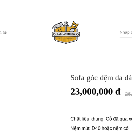
Miền Nam: S
Thanh Xuân,TP Hà Nội
85A
g
n hệ
Bộ bàn ghế ăn
Giường ngủ bọc đệm
Sofa góc đệm da d
Bàn ăn
Giường ngủ gỗ
23,000,000 đ
Ghế ăn
Tủ kệ đầu giường
26
Gương trang trí
Bàn trang điểm
Chất liệu khung: Gỗ đã qua x
Nệm mút: D40 hoặc nệm cối