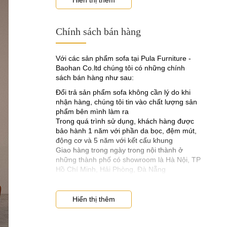
tần bì, xoan đào, và gỗ lim, các thanh gỗ đều
được sẻ thành thanh có kích thước tiêu
chuẩn về độ dày và rộng giống nhau, thẳng
Chính sách bán hàng
không bị cong vênh.
- Phần lò xò phải được sử dụng lò xò nằm
Với các sản phẩm sofa tại Pula Furniture -
ngang và được làm bằng thép S600 là dòng
Baohan Co.ltd chúng tôi có những chính
thép có độ cứng và độ đàn hồi đặc biệt là
sách bán hàng như sau:
không bị biến dạng khi bẻ hoặc ngồi quá tải
nó sẽ trả lại nguyên vẹn hình dạng ban đầu.
Đổi trả sản phẩm sofa không cần lý do khi
nhận hàng, chúng tôi tin vào chất lượng sản
- Phần dây đây là phải loại chuyên dụng có
phẩm bên mình làm ra
độ dày 1cm và bản rộng 5cm có chịu lực
Trong quá trình sử dụng, khách hàng được
trọng tải lên đến 100kg. dây đai có chức
bảo hành 1 năm với phần da bọc, đệm mút,
năng gắn kết khung và lò xò xem ngang
động cơ và 5 năm với kết cấu khung
nhau để thêm phần chắc chắn.
Giao hàng trong ngày trong nội thành ở
2. Chất lượng đệm mút sofa phải có độ dày
những thành phố có showroom là Hà Nội, TP
và đàn hồi tốt
Hồ Chí Minh, Hải Phòng, Đà Nẵng
- Nếu muốn biết được bộ
đó có
sofa cao cấp
hệ thống đệm ngồi có tốt không bạn hãy ngồi
Hiển thị thêm
thử và kiểm tra ngay tại chỗ bán hàng. Đối
với dòng đệm mút tốt thì độ dày của nó phải
đạt 12cm, 15cm hoặc 20cm theo tiêu chuẩn