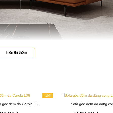
Hiển thị thêm
đệm da dáng cong L30 màu nâu
 được uốn cong. Do vậy, bạn có thể ngồi, nằm, làm việc trực tiếp trê
m rộng rãi. Khi đặt trong phòng nhỏ, bọ sofa vẫn mang đến sự thôn
-
10%
g L30 là da Hàn hoặc da Carola. Đây đều là các loại da công nghiệp 
a góc đệm da Carola L36
Sofa góc đệm da dáng co
 mà bề mặt da vẫn nhanh chóng trở về trạng thái mịn màng ban đầu.