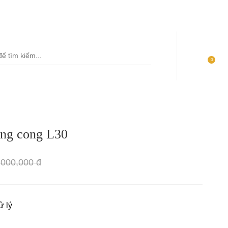
ố 335 Cộng Hòa, Phường 13, Quận Tân Bình, TP Hồ Chí Minh
 Nguyễn Thị Thập, Phường Tân Phú, Quận 7 - TP Hồ Chí Minh
0
Bàn ghế ăn sân vườn
Bàn làm việc
+
áng cong L30
Sofa sân vườn
Ghế văn phòng
Ghế xích đu sân vườn
Ghế giám đốc
,000,000 đ
Bàn ghế quán café
Ghế Ergonomic Công thái
học
ử lý