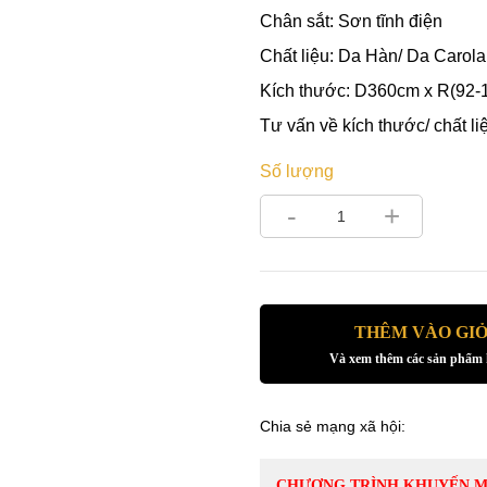
Chân sắt: Sơn tĩnh điện
Chất liệu: Da Hàn/ Da Carola
Kích thước: D360cm x R(92
Tư vấn về kích thước/ chất l
Số lượng
-
+
THÊM VÀO GI
Và xem thêm các sản phẩm
Chia sẻ mạng xã hội:
CHƯƠNG TRÌNH KHUYẾN M