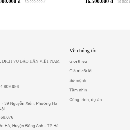
000.000 đ
16.500.000 đ
là yếu tố quan trọng quyết định thẩm mỹ và độ bền màu da. Khi b
30.000.000 đ
19.500.
ần như không bị bạc theo thời gian.
Về chúng tôi
Giới thiệu
 DỊCH VỤ BẢO HÂN VIỆT NAM
Giá trị cốt lõi
Sứ mệnh
04.809.986
Tầm nhìn
Công trình, dự án
37 - 39 Nguyễn Xiển, Phường Hạ
Nội
468.076
iên Hà, Huyện Đông Anh - TP Hà