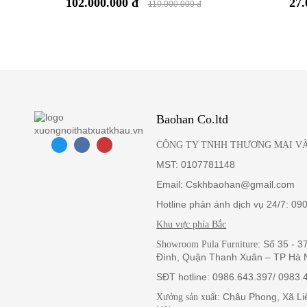
102.000.000 đ
27.
Công nghệ, máy móc hiện đại và màu nhuộm chất lượng cao 
110.000.000 đ
pháp bảo dưỡng da cho sofa L30 phù hợp, màu sắc sản phẩm g
Baohan Co.ltd
CÔNG TY TNHH THƯƠNG MẠI VÀ
MST: 0107781148
Email: Cskhbaohan@gmail.com
Hotline phản ánh dịch vụ 24/7: 09
Khu vực phía Bắc
: Số 35 - 
Showroom Pula Furniture
Đình, Quận Thanh Xuân – TP Hà 
SĐT hotline: 0986.643.397/ 0983.
: Châu Phong, Xã L
Xưởng sản xuất