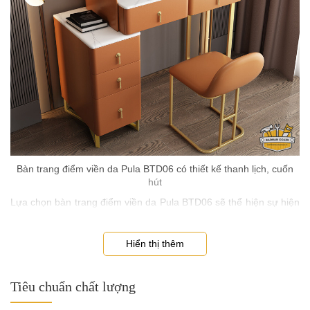
Bàn trang điểm viền da Pula BTD06 có thiết kế thanh lịch, cuốn
hút
Lựa chọn bàn trang điểm viền da Pula BTD06 sẽ thể hiện sự hiện
đại, sành điệu trong cá tính của gia chủ. Người dùng có thể nhận
thấy thiết kế tối giản này không có hoạ tiết rườm rà, không thiết
kế với những đường nét cầu kỳ nhưng vẫn toát lên thần thái sang
Hiển thị thêm
trọng riêng biệt.
Kích thước đa dạng, phù hợp nhiều không gian
Tiêu chuẩn chất lượng
Điều chị em quan tâm khi mua một sản phẩm bàn trang điểm