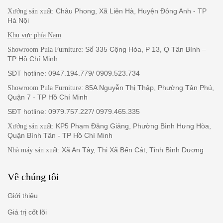
: Châu Phong, Xã Liên Hà, Huyện Đông Anh - TP
Xưởng sản xuất
Hà Nội
Phong cách trang nhã, tinh tế đầy nữ tính
Khu vực phía Nam
Tiện dụng với không gian lưu trữ rộng rãi
: Số 335 Cộng Hòa, P 13, Q Tân Bình –
Showroom Pula Furniture
Bàn trang điểm viền da Pula BTD06 vừa có hai ngăn kéo tủ, vừa
TP Hồ Chí Minh
có tab đựng đồ tiện dụng với ba ngăn, tạo nên không gian lưu trữ
SĐT hotline: 0947.194.779/ 0909.523.734
thoải mái cho người dùng. Các chị em có thể cất rất nhiều đồ để
không gian phòng ngủ gọn gàng mà việc lấy mỹ phẩm ra sử dụng
: 85A Nguyễn Thị Thập, Phường Tân Phú,
Showroom Pula Furniture
cũng có thể thực hiện nhanh chóng.
Quận 7 - TP Hồ Chí Minh
Ngoài ra, bề mặt tab cũng được phủ đá sáng bóng, giúp tận dụng
SĐT hotline: 0979.757.227/ 0979.465.335
tối đa không gian phòng ngủ. Người dùng có thể đặt đèn ngủ,
: KP5 Phạm Đăng Giảng, Phường Bình Hưng Hòa,
sách báo hoặc sạc điện thoại tại vị trí này cũng rất thuận lợi.
Xưởng sản xuất
Quận Bình Tân - TP Hồ Chí Minh
: Xã An Tây, Thị Xã Bến Cát, Tỉnh Bình Dương
Nhà máy sản xuất
Về chúng tôi
Giới thiệu
Giá trị cốt lõi