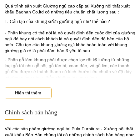
nhất định phải nhắc tới kích thước. Hiện nay, các loại bàn trang
Quá trình sản xuất Giường ngủ cao cấp tại Xưởng nội thất xuất
điểm thường được đặt bên cạnh đầu giường. Đây là vị trí thuận
khẩu Baohan Co.ltd có những tiêu chuẩn chất lượng sau :
tiện nhất, giúp các chị em có thể chăm sóc bản thân tiện lợi và dễ
dàng.
1. Cấu tạo của khung sườn giường ngủ như thế nào ?
Tuy nhiên, không gian góc phòng thường có diện tích không quá
- Phần khung có thể nói là nó quyết định đến cuộc đời của giường
lớn, nhất là với những căn chung cư hoặc căn hộ mini hiện nay.
ngủ đó hay nói cách khách là nó quyết định đến độ bền của bộ
Bàn trang điểm viền da Pula BTD06 có chiều dài có nhiều kích
sofa. Cấu tạo của khung
khác hoàn toàn với khung
giường ngủ
thước, linh hoạt với chiều dài tối đa trong khoảng 80 đến 180cm.
giường giá rẻ là phải đảm bảo 3 yếu tố sau.
- Phần gỗ làm khung phải được chọn lọc rất kỹ lưỡng từ những
loại gỗ tốt như gỗ sồi, gỗ tần bì, xoan đào, và gỗ lim, các thanh
gỗ đều được sẻ thành thanh có kích thước tiêu chuẩn về độ dày
và rộng giống nhau, thẳng không bị cong vênh.
- Phần giát giường là gỗ sồi dày bản, không cong vênh mối mọt
Hiển thị thêm
2. Chất lượng đệm mút giường ngủ phải có độ dày và đàn hồi tốt
- Nếu muốn biết được giường ngủ
đó có hệ thống đệm ngồi có tốt
Chính sách bán hàng
không bạn hãy kiểm tra ngay tại chỗ bán hàng. Đối với dòng đệm
mút tốt thì độ dày của nó phải đạt 5cm tối thiểu theo tiêu chuẩn
của nhà sản xuất tấm mút đó quy định.
Với các sản phẩm giường ngủ tại Pula Furniture - Xưởng nội thất
- Hiện nay mút tốt để dùng cho giường ngủ bọc đệm là D40 loại
xuất khẩu Bảo Hân chúng tôi có những chính sách bán hàng như