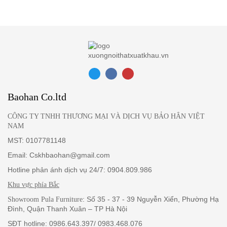
thoải mái lựa chọn nội thất trong không gian. Đây cũng sẽ là điểm
nhấn nổi bật trong không gian phòng ngủ của bạn.
Baohan Co.ltd
CÔNG TY TNHH THƯƠNG MẠI VÀ DỊCH VỤ BẢO HÂN VIỆT
NAM
MST: 0107781148
Email: Cskhbaohan@gmail.com
Hotline phản ánh dịch vụ 24/7: 0904.809.986
Khu vực phía Bắc
: Số 35 - 37 - 39 Nguyễn Xiển, Phường Hạ
Showroom Pula Furniture
Đình, Quận Thanh Xuân – TP Hà Nội
SĐT hotline: 0986.643.397/ 0983.468.076