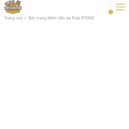
0
Trang chủ
Bàn trang điểm viền da Pula BTD06
TRANG CHỦ
GIỚI THIỆU
SẢN PHẨM
DỰ ÁN
KIẾN THỨC
LIÊN HỆ