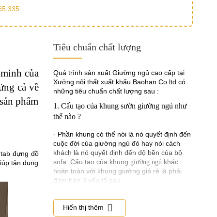
65.335
Tiêu chuẩn chất lượng
 minh của
Quá trình sản xuất Giường ngủ cao cấp tại
Xưởng nội thất xuất khẩu Baohan Co.ltd có
ứng cả về
những tiêu chuẩn chất lượng sau :
à sản phẩm
1. Cấu tạo của khung sườn giường ngủ như
thế nào ?
- Phần khung có thể nói là nó quyết định đến
cuộc đời của giường ngủ đó hay nói cách
khách là nó quyết định đến độ bền của bộ
 tab đựng đồ
sofa. Cấu tạo của khung
khác
giường ngủ
giúp tận dụng
hoàn toàn với khung giường giá rẻ là phải
đảm bảo 3 yếu tố sau.
- Phần gỗ làm khung phải được chọn lọc rất
kỹ lưỡng từ những loại gỗ tốt như gỗ sồi, gỗ
Hiển thị thêm
tần bì, xoan đào, và gỗ lim, các thanh gỗ đều