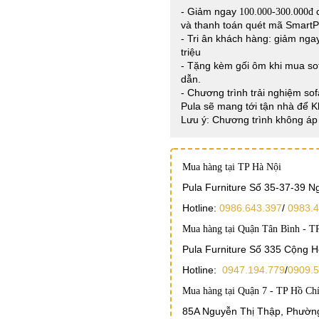
- Giảm ngay
c
100.000-300.000đ
và thanh toán quét mã Smart
- Tri ân khách hàng: giảm ng
triệu
- Tặng kèm gối ôm khi mua sof
dẫn.
- Chương trình trải nghiệm sof
Pula sẽ mang tới tận nhà để 
Lưu ý: Chương trình không áp 
Mua hàng tại TP Hà Nội
Pula Furniture Số 35-37-39 
Hotline:
0986.643.397
/
0983.4
Mua hàng tại Quận Tân Bình - T
Pula Furniture Số 335 Cộng 
Hotline:
0947.194.779
/
0909.5
Mua hàng tại Quận 7 - TP Hồ Ch
85A Nguyễn Thị Thập, Phường