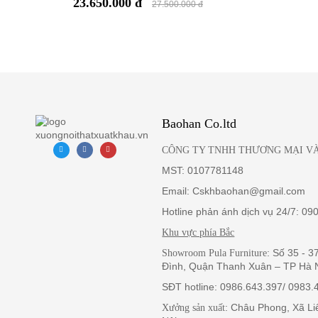
23.650.000 đ
tab để đồ ngay cạnh giường, có tích hợp sạc không dây nên có
27.500.000 đ
Đồng bộ trong thiết kế
Bàn trang điểm có sạc không dây Pula BTD10 có tính đồng bộ t
đựng đồ đều được bo tròn các góc cạnh tạo nên tổng thể nhẹ
láng mịn, được sơn màu tương đồng cũng kiến tạo không gian s
Baohan Co.ltd
CÔNG TY TNHH THƯƠNG MẠI VÀ
MST: 0107781148
Email: Cskhbaohan@gmail.com
Hotline phản ánh dịch vụ 24/7: 09
Khu vực phía Bắc
: Số 35 - 
Showroom Pula Furniture
Đình, Quận Thanh Xuân – TP Hà 
SĐT hotline: 0986.643.397/ 0983.
: Châu Phong, Xã L
Xưởng sản xuất