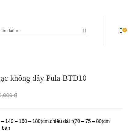
35 Cộng Hòa, Phường 13, Quận Tân Bình, TP Hồ Chí Minh
uyễn Thị Thập, Phường Tân Phú, Quận 7 - TP Hồ Chí Minh
0
Bàn ghế ăn sân vườn
Bàn làm việc
+
 sạc không dây Pula BTD10
Sofa sân vườn
Ghế văn phòng
Ghế xích đu sân vườn
Ghế giám đốc
0,000 đ
Bàn ghế quán café
Ghế Ergonomic Công thái
học
 – 140 – 160 – 180)cm chiều dài *(70 – 75 – 80)cm
o bàn