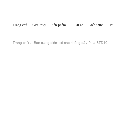
Miền Bắc: Số 35-37-39 Nguyễn Xiển, Phường Hạ Đình, Q
Nhà máy sản xuất: Xã An Tây, Thị Xã Bến Cát Tỉnh Bình 
Trang chủ
Giới thiệu
Sản phẩm
Dự án
Kiến thức
Liê
TRANG CHỦ
Trang chủ
Bàn trang điểm có sạc không dây Pula BTD10
GIỚI THIỆU
Sofa
SẢN PHẨM
Ghế thư giãn
DỰ ÁN
Thảm
KIẾN THỨC
Tủ tab
LIÊN HỆ
Bàn trà