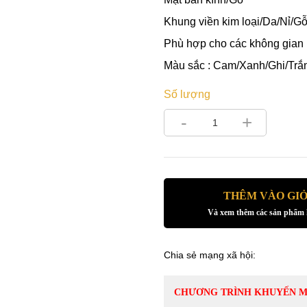
Khung viền kim loại/Da/Nỉ/G
Phù hợp cho các không gian
Màu sắc : Cam/Xanh/Ghi/Trắ
Số lượng
-
+
THÊM VÀO GI
Và xem thêm các sản phẩm
Chia sẻ mạng xã hội:
CHƯƠNG TRÌNH KHUYẾN M