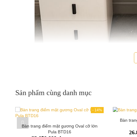
Sản phẩm cùng danh mục
Bàn trang điểm có sạ
Người dùng chỉ cần mua một sản phẩm bàn trang điểm có sạc k
kế nội thất hiện đại phù hợp với nội thất gia đình Việt trong thế
-
14%
Tận dụng không gian phòng
Bàn tra
Bàn trang điểm mặt gương Oval cỡ lớn
Bàn trang điểm có sạc không dây Pula BTD10 giúp tận dụng kh
Pula BTD16
26.
tận dụng khoảng cách từ đầu giường tới góc phòng, giúp chị e