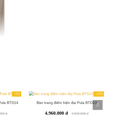
- Chất liệu tốt để bọc đối với giường ngủ cao
cấp khi sử dụng chất liệu da để bọc là phải
dòng da thật, da Microfiber, Carola dung tiêu
chuẩn chất lượng.
- Đối với chất liệu nỉ vải để bọc sofa cũng cần
phải chọn loại tốt dòng nhập khẩu của các
nước tiên tiến như Anh, Pháp, Bỉ, Hàn Quốc.
Đây là thiết
-
7%
-
23%
Pula BTD14
Bàn trang điểm hiện đại Pula BTD13
bàn khéo léo
4.960.000 đ
 tiện. Vị trí
000 đ
6.500.000 đ