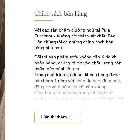
được sẻ thành thanh có kích thước tiêu
chuẩn về độ dày và rộng giống nhau, thẳng
Chính sách bán hàng
không bị cong vênh.
- Phần giát giường là gỗ sồi dày bản, không
Với các sản phẩm giường ngủ tại Pula
cong vênh mối mọt
Furniture - Xưởng nội thất xuất khẩu Bảo
2. Chất lượng đệm mút giường ngủ phải có
Hân chúng tôi có những chính sách bán
độ dày và đàn hồi tốt
hàng như sau:
Đổi trả sản phẩm sofa không cần lý do khi
- Nếu muốn biết được giường ngủ
đó có hệ
nhận hàng, chúng tôi tin vào chất lượng sản
thống đệm ngồi có tốt không bạn hãy kiểm
phẩm bên mình làm ra
tra ngay tại chỗ bán hàng. Đối với dòng đệm
Trong quá trình sử dụng, khách hàng được
mút tốt thì độ dày của nó phải đạt 5cm tối
bảo hành 1 năm với phần da bọc, đệm mút,
thiểu theo tiêu chuẩn của nhà sản xuất tấm
động cơ và 5 năm với kết cấu khung
mút đó quy định.
Giao hàng trong ngày trong nội thành ở
- Hiện nay mút tốt để dùng cho giường ngủ
những thành phố có showroom là Hà Nội, TP
bọc đệm là D40 loại này có độ co dãn và độ
Hồ Chí Minh, Hải Phòng, Đà Nẵng
đàn hồi tốt cũng như độ dày đúng tiêu chuẩn,
còn các loại giá rẻ thông thường họ sử dụng
Hiển thị thêm
dòng K30, K35, hoặc thấp hơn.
3. Chất liệu bọc giường ngủ cao cấp phải
được nhập khẩu