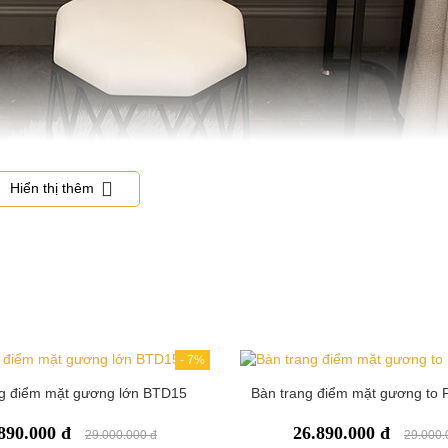
Hiển thị thêm
c không dây Pula BTD10 tích hợp 4 trong 1
hông dây Pula BTD10 và có thể sử dụng tất cả những tính năng trên. 
 kỷ XXI.
-
7%
ng điểm mặt gương lớn BTD15
Bàn trang điểm mặt gương to 
ông gian phòng ngủ, vị trí thường đặt là bên cạnh giường. Thiết kế 
890.000 đ
26.890.000 đ
m sau khi ngủ dậy hoặc trước khi đi ngủ có thể chăm sóc da cực thuận
29.000.000 đ
29.000.