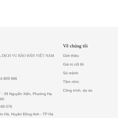
 thể sạc điện thoại nhanh chóng và thuận tiện, không tốn công di chuy
rong thiết kế với các chi tiết tương đồng về màu sắc. Bàn hình chữ 
 nhàng và mềm mại, nữ tính hơn. Ngoài ra, bề mặt bàn và tủ cũng đ
ang trọng và hiện đại của nội thất thế hệ mới.
Về chúng tôi
Giới thiệu
 DỊCH VỤ BẢO HÂN VIỆT NAM
Giá trị cốt lõi
Sứ mệnh
04.809.986
Tầm nhìn
Công trình, dự án
37 - 39 Nguyễn Xiển, Phường Hạ
Nội
468.076
iên Hà, Huyện Đông Anh - TP Hà