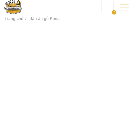
0
Trang chủ
Bàn ăn gỗ Keira
TRANG CHỦ
GIỚI THIỆU
SẢN PHẨM
DỰ ÁN
KIẾN THỨC
LIÊN HỆ