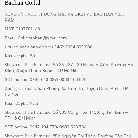
Baohan Co.ltd
CÔNG TY TNHH THƯƠNG MẠI VÀ DỊCH VỤ BẢO HÂN VIỆT
NAM
MST: 0107781148
Email: Cskhbaohan@gmail.com
Hotline phản ánh dịch vụ 24/7: 0904.809.986
Khu vực phía Bắc
: Số 35 - 37 - 39 Nguyễn Xiển, Phường Hạ
Showroom Pula Furniture
Đình, Quận Thanh Xuân – TP Hà Nội
SĐT hotline: 0986.643.397/ 0983.468.076
: Châu Phong, Xã Liên Hà, Huyện Đông Anh - TP
Xưởng sản xuất
Hà Nội
Khu vực phía Nam
: Số 335 Cộng Hòa, P 13, Q Tân Bình –
Showroom Pula Furniture
TP Hồ Chí Minh
SĐT hotline: 0947.194.779/ 0909.523.734
: 85A Nguyễn Thị Thập, Phường Tân Phú,
Showroom Pula Furniture