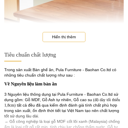
Hiển thị thêm
Tiêu chuẩn chất lượng
Trong sản xuất Bàn ghế ăn, Pula Furniture - Baohan Co.ltd có
những tiêu chuẩn chất lượng như sau :
Về Nguyên liệu làm bàn ăn
3 Nguyên liệu thông dụng tại Pula Furniture - Baohan Co.ltd sử
Thay đổi kích cỡ linh hoạt
dụng gồm: Gỗ MDF, Gỗ Ash tự nhiên, Gỗ cao su
(độ dày tối thiểu
tất cả đều đã qua kiểm định đánh giá tính chất phù hợp
1,8cm)
trong sản xuất, ổn định thời tiết tại Việt Nam tạo nên chất lượng
Bàn ăn gỗ Keira kiểu dáng hình chữ nhật vốn dĩ đã có thể chứa
tốt sử dụng lâu dài.
được khá nhiều thành viên, tuy nhiên mẫu bàn thông minh này tại
→ Gỗ công nghiệp là loại gỗ MDF cốt lõi xanh (Malaysia) chống
Baohan Co.ltd còn có thể mở thêm 2 chỗ ngồi, giúp kích thước
ẩm là loại cốt gỗ rất mịn, tính chịu lực chống thấm nước. Gỗ tự
bàn rộng hơn, tăng diện tích và số lượng người sử dụng phù hợp.