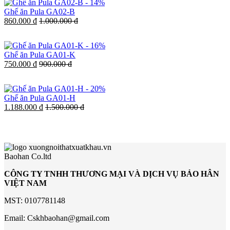
-
14%
Ghế ăn Pula GA02-B
860.000 đ
1.000.000 đ
-
16%
Ghế ăn Pula GA01-K
750.000 đ
900.000 đ
-
20%
Ghế ăn Pula GA01-H
1.188.000 đ
1.500.000 đ
Baohan Co.ltd
CÔNG TY TNHH THƯƠNG MẠI VÀ DỊCH VỤ BẢO HÂN
VIỆT NAM
MST: 0107781148
Email: Cskhbaohan@gmail.com