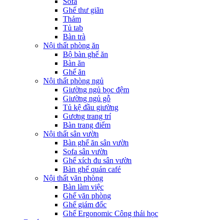
Sofa
Ghế thư giãn
Thảm
Tủ tab
Bàn trà
Nội thất phòng ăn
Bộ bàn ghế ăn
Bàn ăn
Ghế ăn
Nội thất phòng ngủ
Giường ngủ bọc đệm
Giường ngủ gỗ
Tủ kệ đầu giường
Gương trang trí
Bàn trang điểm
Nội thất sân vườn
Bàn ghế ăn sân vườn
Sofa sân vườn
Ghế xích đu sân vườn
Bàn ghế quán café
Nội thất văn phòng
Bàn làm việc
Ghế văn phòng
Ghế giám đốc
Ghế Ergonomic Công thái học