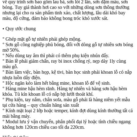
về quy trình sơn bao gồm lau bả, sơn lót 2 lần, sơn dặm màu, sơn
bóng. Tuy giá thành hơi cao so với những dòng sơn thông thường
nhưng lại cho ra sản phẩm tinh xảo, chất lượng, lâu dài khó bay
màu, độ cứng, đảm bảo không bong tróc khó xước sát.
• Quy ước chung
° Ghép mặt gỗ tự nhiên phải ghép mộng.
° Sơn gỗ công nghiệp phủ bóng, đối với dòng gỗ tự nhiên sơn bóng
mờ 50%.
° Nếu dùng tay âm thì phải có thêm phụ kiện nhún đẩy.
° Bản lề phải giảm chấn, ray bi inox chống rỷ, nẹp dày 1ly cùng
màu gỗ.
° Bàn làm việc, bàn họp, kệ tivi, bàn học sinh phải khoan lỗ có nắp
nhựa luồn dây điện.
° Hộc ngăn kéo làm hết bằng mine, khoan lỗ để vệ sinh.
° Hàng mine hậu hèm rãnh. Hàng tự nhiên và hàng sơn hậu hèm
khóa. Tủ kín khoan lỗ có nắp bịt lưới thoát khí.
° Phụ kiện, tay nắm, chân sofa, màu gỗ phải là hàng niêm yết mẫu
tại cửa hàng – quy chuẩn hãng sản xuất
° Kính mặt loại 2 lớp hoặc temper, kính đợt dùng kính thường tất cả
mài bằng máy.
° Modul lưu ý vận chuyển, phân phối đại lý hoặc tỉnh chiều ngang
không hơn 120cm chiều cao tối đa 220cm.