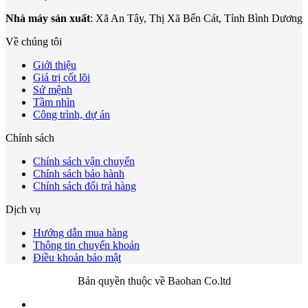
Nhà máy sản xuất
: Xã An Tây, Thị Xã Bến Cát, Tỉnh Bình Dương
Về chúng tôi
Giới thiệu
Giá trị cốt lõi
Sứ mệnh
Tầm nhìn
Công trình, dự án
Chính sách
Chính sách vận chuyển
Chính sách bảo hành
Chính sách đổi trả hàng
Dịch vụ
Hướng dẫn mua hàng
Thông tin chuyển khoản
Điều khoản bảo mật
Bản quyền thuộc về Baohan Co.ltd