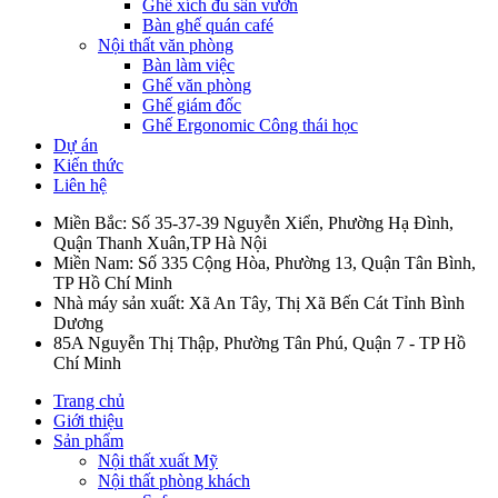
Ghế xích đu sân vườn
Bàn ghế quán café
Nội thất văn phòng
Bàn làm việc
Ghế văn phòng
Ghế giám đốc
Ghế Ergonomic Công thái học
Dự án
Kiến thức
Liên hệ
Miền Bắc: Số 35-37-39 Nguyễn Xiển, Phường Hạ Đình,
Quận Thanh Xuân,TP Hà Nội
Miền Nam: Số 335 Cộng Hòa, Phường 13, Quận Tân Bình,
TP Hồ Chí Minh
Nhà máy sản xuất: Xã An Tây, Thị Xã Bến Cát Tỉnh Bình
Dương
85A Nguyễn Thị Thập, Phường Tân Phú, Quận 7 - TP Hồ
Chí Minh
Trang chủ
Giới thiệu
Sản phẩm
Nội thất xuất Mỹ
Nội thất phòng khách