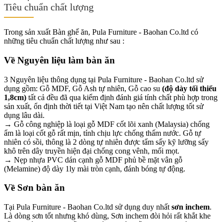
Tiêu chuẩn chất lượng
Trong sản xuất Bàn ghế ăn, Pula Furniture - Baohan Co.ltd có
những tiêu chuẩn chất lượng như sau :
Về Nguyên liệu làm bàn ăn
3 Nguyên liệu thông dụng tại Pula Furniture - Baohan Co.ltd sử
dụng gồm: Gỗ MDF, Gỗ Ash tự nhiên, Gỗ cao su
(độ dày tối thiểu
1,8cm)
tất cả đều đã qua kiểm định đánh giá tính chất phù hợp trong
sản xuất, ổn định thời tiết tại Việt Nam tạo nên chất lượng tốt sử
dụng lâu dài.
→ Gỗ công nghiệp là loại gỗ MDF cốt lõi xanh (Malaysia) chống
ẩm là loại cốt gỗ rất mịn, tính chịu lực chống thấm nước. Gỗ tự
nhiên có sồi, thông là 2 dòng tự nhiên được tẩm sấy kỹ lưỡng sấy
khô trên dây truyền hiện đại chống cong vênh, mối mọt.
→ Nẹp nhựa PVC dán cạnh gỗ MDF phủ bề mặt vân gỗ
(Melamine) độ dày 1ly mài tròn cạnh, đánh bóng tự động.
Về Sơn bàn ăn
Tại Pula Furniture - Baohan Co.ltd sử dụng duy nhất
sơn inchem
.
Là dòng sơn tốt nhưng khó dùng, Sơn inchem đòi hỏi rất khắt khe