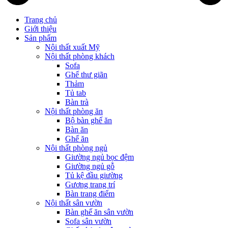
Trang chủ
Giới thiệu
Sản phẩm
Nội thất xuất Mỹ
Nội thất phòng khách
Sofa
Ghế thư giãn
Thảm
Tủ tab
Bàn trà
Nội thất phòng ăn
Bộ bàn ghế ăn
Bàn ăn
Ghế ăn
Nội thất phòng ngủ
Giường ngủ bọc đệm
Giường ngủ gỗ
Tủ kệ đầu giường
Gương trang trí
Bàn trang điểm
Nội thất sân vườn
Bàn ghế ăn sân vườn
Sofa sân vườn