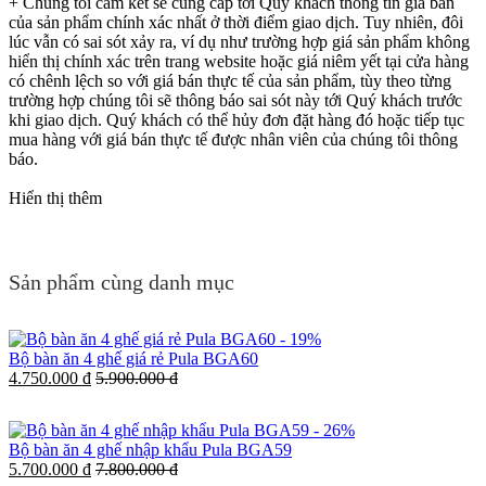
+ Chúng tôi cam kết sẽ cung cấp tới Quý khách thông tin giá bán
của sản phẩm chính xác nhất ở thời điểm giao dịch. Tuy nhiên, đôi
lúc vẫn có sai sót xảy ra, ví dụ như trường hợp giá sản phẩm không
hiển thị chính xác trên trang website hoặc giá niêm yết tại cửa hàng
có chênh lệch so với giá bán thực tế của sản phẩm, tùy theo từng
trường hợp chúng tôi sẽ thông báo sai sót này tới Quý khách trước
khi giao dịch. Quý khách có thể hủy đơn đặt hàng đó hoặc tiếp tục
mua hàng với giá bán thực tế được nhân viên của chúng tôi thông
báo.
Hiển thị thêm
Sản phẩm cùng danh mục
-
19%
Bộ bàn ăn 4 ghế giá rẻ Pula BGA60
4.750.000 đ
5.900.000 đ
-
26%
Bộ bàn ăn 4 ghế nhập khẩu Pula BGA59
5.700.000 đ
7.800.000 đ