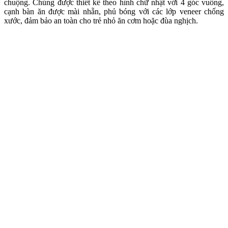
chuộng. Chúng được thiết kế theo hình chữ nhật với 4 góc vuông,
cạnh bàn ăn được mài nhẵn, phủ bóng với các lớp veneer chống
xước, đảm bảo an toàn cho trẻ nhỏ ăn cơm hoặc đùa nghịch.