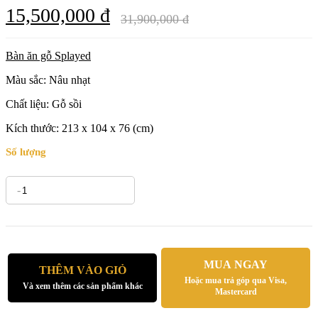
15,500,000 đ
31,900,000 đ
Bàn ăn gỗ Splayed
Màu sắc: Nâu nhạt
Chất liệu: Gỗ sồi
Kích thước:
213 x 104 x 76 (cm)
Số lượng
-
+
MUA NGAY
THÊM VÀO GIỎ
Hoặc mua trả góp qua Visa,
Và xem thêm các sản phẩm khác
Mastercard