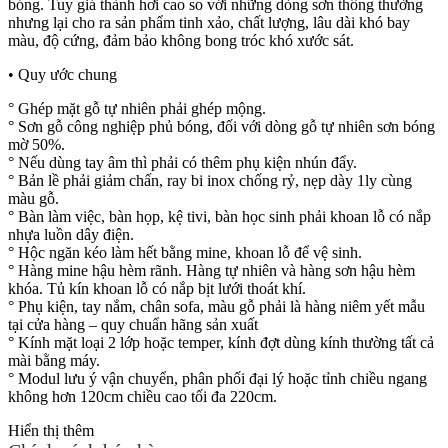
bóng. Tuy giá thành hơi cao so với những dòng sơn thông thường
nhưng lại cho ra sản phẩm tinh xảo, chất lượng, lâu dài khó bay
màu, độ cứng, đảm bảo không bong tróc khó xước sát.
• Quy ước chung
° Ghép mặt gỗ tự nhiên phải ghép mộng.
° Sơn gỗ công nghiệp phủ bóng, đối với dòng gỗ tự nhiên sơn bóng
mờ 50%.
° Nếu dùng tay âm thì phải có thêm phụ kiện nhún đẩy.
° Bản lề phải giảm chấn, ray bi inox chống rỷ, nẹp dày 1ly cùng
màu gỗ.
° Bàn làm việc, bàn họp, kệ tivi, bàn học sinh phải khoan lỗ có nắp
nhựa luồn dây điện.
° Hộc ngăn kéo làm hết bằng mine, khoan lỗ để vệ sinh.
° Hàng mine hậu hèm rãnh. Hàng tự nhiên và hàng sơn hậu hèm
khóa. Tủ kín khoan lỗ có nắp bịt lưới thoát khí.
° Phụ kiện, tay nắm, chân sofa, màu gỗ phải là hàng niêm yết mẫu
tại cửa hàng – quy chuẩn hãng sản xuất
° Kính mặt loại 2 lớp hoặc temper, kính đợt dùng kính thường tất cả
mài bằng máy.
° Modul lưu ý vận chuyển, phân phối đại lý hoặc tỉnh chiều ngang
không hơn 120cm chiều cao tối đa 220cm.
Hiển thị thêm