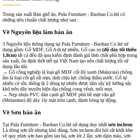
Trong sản xuất Bàn ghế ăn, Pula Furniture - Baohan Co.ltd có
những tiêu chuẩn chất lượng như sau :
Về Nguyên liệu làm bàn ăn
3 Nguyên liệu thông dụng tại Pula Furniture - Baohan Co.ltd sử
dụng gồm: Gỗ MDF, Gỗ Ash tự nhiên, Gỗ cao su
(độ dày tối thiểu
1,8cm)
tất cả đều đã qua kiểm định đánh giá tính chất phù hợp trong
sản xuất, ổn định thời tiết tại Việt Nam tạo nên chất lượng tốt sử
dụng lâu dài.
→ Gỗ công nghiệp là loại gỗ MDF cốt lõi xanh (Malaysia) chống
ẩm là loại cốt gỗ rất mịn, tính chịu lực chống thấm nước. Gỗ tự
nhiên có sồi, thông là 2 dòng tự nhiên được tẩm sấy kỹ lưỡng sấy
khô trên dây truyền hiện đại chống cong vênh, mối mọt.
→ Nẹp nhựa PVC dán cạnh gỗ MDF phủ bề mặt vân gỗ
(Melamine) độ dày 1ly mài tròn cạnh, đánh bóng tự động.
Về Sơn bàn ăn
Tại Pula Furniture - Baohan Co.ltd sử dụng duy nhất
sơn inchem
.
Là dòng sơn tốt nhưng khó dùng, Sơn inchem đòi hỏi rất khắt khe
về quy trình sơn bao gồm lau bả, sơn lót 2 lần, sơn dặm màu, sơn