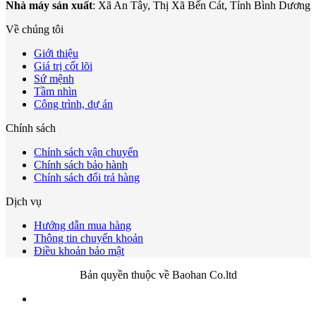
Nhà máy sản xuất
: Xã An Tây, Thị Xã Bến Cát, Tỉnh Bình Dương
Về chúng tôi
Giới thiệu
Giá trị cốt lõi
Sứ mệnh
Tầm nhìn
Công trình, dự án
Chính sách
Chính sách vận chuyển
Chính sách bảo hành
Chính sách đổi trả hàng
Dịch vụ
Hướng dẫn mua hàng
Thông tin chuyển khoản
Điều khoản bảo mật
Bản quyền thuộc về Baohan Co.ltd