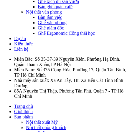
Ghế xích đu sân vườn
Bàn ghế quán café
Nội thất văn phòng
Bàn làm việc
Ghế văn phòng
Ghế giám đốc
Ghế Ergonomic Công thái học
Dự án
Kiến thức
Liên hệ
Miền Bắc: Số 35-37-39 Nguyễn Xiển, Phường Hạ Đình,
Quận Thanh Xuân,TP Hà Nội
Miền Nam: Số 335 Cộng Hòa, Phường 13, Quận Tân Bình,
TP Hồ Chí Minh
Nhà máy sản xuất: Xã An Tây, Thị Xã Bến Cát Tỉnh Bình
Dương
85A Nguyễn Thị Thập, Phường Tân Phú, Quận 7 - TP Hồ
Chí Minh
Trang chủ
Giới thiệu
Sản phẩm
Nội thất xuất Mỹ
Nội thất phòng khách