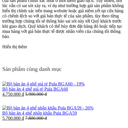
của sản phẩm chính xác nhất ở thời điểm giao dịch. Tuy nhiên, đôi
lúc vẫn có sai sót xảy ra, ví dụ như trường hợp giá sản phẩm không
hiển thị chính xác trên trang website hoặc giá niêm yết tại cửa hàng
có chênh lệch so với giá bán thực tế của sản phẩm, tùy theo từng
trường hợp chúng tôi sẽ thông báo sai sót này tới Quý khách trước
khi giao dịch. Quý khách có thể hủy đơn đặt hàng đó hoặc tiếp tục
mua hàng với giá bán thực tế được nhân viên của chúng tôi thông
báo.
Hiển thị thêm
Sản phẩm cùng danh mục
-
19%
Bộ bàn ăn 4 ghế giá rẻ Pula BGA60
4.750.000 đ
5.900.000 đ
-
26%
Bộ bàn ăn 4 ghế nhập khẩu Pula BGA59
5.700.000 đ
7.800.000 đ