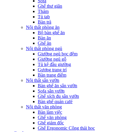
Sofa
Ghế thư giãn
Thảm
Tủ tab
Bàn trà
Nội thất phòng ăn
Bộ bàn ghế ăn
Bàn ăn
Ghế ăn
Nội thất phòng ngủ
Giường ngủ bọc đệm
Giường ngủ gỗ
Tủ kệ đầu giường
Gương trang trí
Bàn trang điểm
Nội thất sân vườn
Bàn ghế ăn sân vườn
Sofa sân vườn
Ghế xích đu sân vườn
Bàn ghế quán café
Nội thất văn phòng
Bàn làm việc
Ghế văn phòng
Ghế giám đốc
Ghế Ergonomic Công thái học