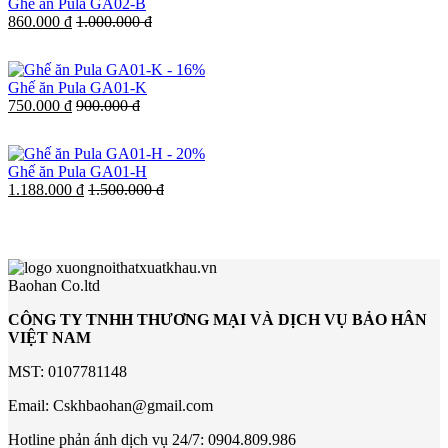
Ghế ăn Pula GA02-B
860.000 đ
1.000.000 đ
-
16%
Ghế ăn Pula GA01-K
750.000 đ
900.000 đ
-
20%
Ghế ăn Pula GA01-H
1.188.000 đ
1.500.000 đ
Baohan Co.ltd
CÔNG TY TNHH THƯƠNG MẠI VÀ DỊCH VỤ BẢO HÂN
VIỆT NAM
MST: 0107781148
Email: Cskhbaohan@gmail.com
Hotline phản ánh dịch vụ 24/7: 0904.809.986