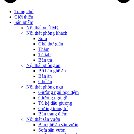
Trang chủ
Giới thiệu
Sản phẩm
Nội thất xuất Mỹ
Nội thất phòng khách
Sofa
Ghế thư giãn
Thảm
Tủ tab
Bàn trà
Nội thất phòng ăn
Bộ bàn ghế ăn
Bàn ăn
Ghế ăn
Nội thất phòng ngủ
Giường ngủ bọc đệm
Giường ngủ gỗ
Tủ kệ đầu giường
Gương trang trí
Bàn trang điểm
Nội thất sân vườn
Bàn ghế ăn sân vườn
Sofa sân vườn