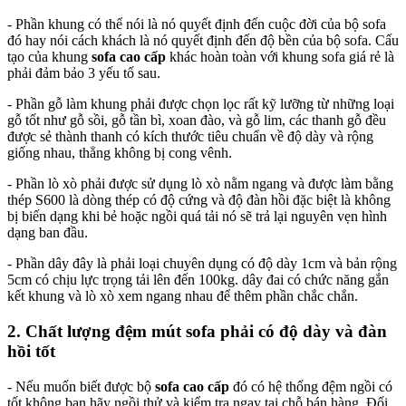
- Phần khung có thể nói là nó quyết định đến cuộc đời của bộ sofa
đó hay nói cách khách là nó quyết định đến độ bền của bộ sofa. Cấu
tạo của khung
sofa cao cấp
khác hoàn toàn với khung sofa giá rẻ là
phải đảm bảo 3 yếu tố sau.
- Phần gỗ làm khung phải được chọn lọc rất kỹ lưỡng từ những loại
gỗ tốt như gỗ sồi, gỗ tần bì, xoan đào, và gỗ lim, các thanh gỗ đều
được sẻ thành thanh có kích thước tiêu chuẩn về độ dày và rộng
giống nhau, thẳng không bị cong vênh.
- Phần lò xò phải được sử dụng lò xò nằm ngang và được làm bằng
thép S600 là dòng thép có độ cứng và độ đàn hồi đặc biệt là không
bị biến dạng khi bẻ hoặc ngồi quá tải nó sẽ trả lại nguyên vẹn hình
dạng ban đầu.
- Phần dây đây là phải loại chuyên dụng có độ dày 1cm và bản rộng
5cm có chịu lực trọng tải lên đến 100kg. dây đai có chức năng gắn
kết khung và lò xò xem ngang nhau để thêm phần chắc chắn.
2. Chất lượng đệm mút sofa phải có độ dày và đàn
hồi tốt
- Nếu muốn biết được bộ
sofa cao cấp
đó có hệ thống đệm ngồi có
tốt không bạn hãy ngồi thử và kiểm tra ngay tại chỗ bán hàng. Đối