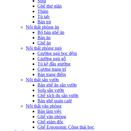
Sofa
Ghế thư giãn
Thảm
Tủ tab
Bàn trà
Nội thất phòng ăn
Bộ bàn ghế ăn
Bàn ăn
Ghế ăn
Nội thất phòng ngủ
Giường ngủ bọc đệm
Giường ngủ gỗ
Tủ kệ đầu giường
Gương trang trí
Bàn trang điểm
Nội thất sân vườn
Bàn ghế ăn sân vườn
Sofa sân vườn
Ghế xích đu sân vườn
Bàn ghế quán café
Nội thất văn phòng
Bàn làm việc
Ghế văn phòng
Ghế giám đốc
Ghế Ergonomic Công thái học