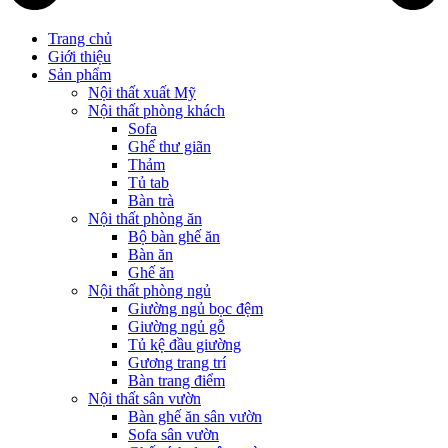
Trang chủ
Giới thiệu
Sản phẩm
Nội thất xuất Mỹ
Nội thất phòng khách
Sofa
Ghế thư giãn
Thảm
Tủ tab
Bàn trà
Nội thất phòng ăn
Bộ bàn ghế ăn
Bàn ăn
Ghế ăn
Nội thất phòng ngủ
Giường ngủ bọc đệm
Giường ngủ gỗ
Tủ kệ đầu giường
Gương trang trí
Bàn trang điểm
Nội thất sân vườn
Bàn ghế ăn sân vườn
Sofa sân vườn