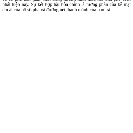
nhất hiện nay. Sự kết hợp hài hòa chính là tương phản của bề mặt
êm ái của bộ sô pha và đường nét thanh mảnh của bàn trà.