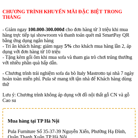
CHƯƠNG TRÌNH KHUYẾN MÃI ĐẶC BIỆT TRONG
THÁNG
- Giảm ngay
100.000-300.000đ
cho đơn hàng từ 3 triệu khi mua
hàng trực tiếp tại showroom và thanh toán quét mã SmartPay QR
bằng ứng dụng ngân hàng
- Tri ân khách hàng: giảm ngay
5%
cho khách mua hàng lần 2, áp
dụng với đơn hàng từ 10 triệu
- Tặng kèm gối ôm khi mua sofa và tham gia trò chơi trúng thưởng
với nhiều phần quà hấp dẫn.
- Chương trình trải nghiệm sofa da bò Italy Mastrotto tại nhà 7 ngày
hoàn toàn miễn phí. Pula sẽ mang tới tận nhà để Khách hàng dùng
thử
Lưu ý: Chương trình không áp dụng với đồ nội thất gỗ CN và gỗ
Cao su
Mua hàng tại TP Hà Nội
Pula Furniture Số 35-37-39 Nguyễn Xiển, Phường Hạ Đình,
Quận Thanh Xuân,TP Hà Nội