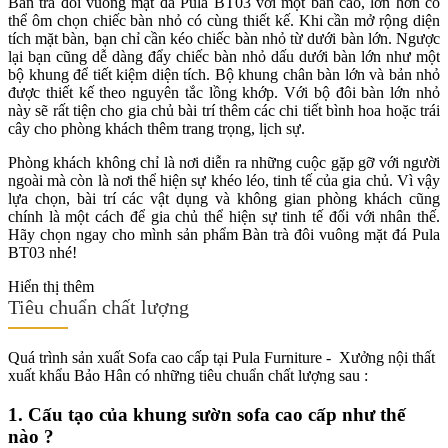
Bàn trà đôi vuông mặt đá Pula BT03 với một bàn cao, lớn hơn có
thể ôm chọn chiếc bàn nhỏ có cùng thiết kế. Khi cần mở rộng diện
tích mặt bàn, bạn chỉ cần kéo chiếc bàn nhỏ từ dưới bàn lớn. Ngược
lại bạn cũng dễ dàng đẩy chiếc bàn nhỏ dấu dưới bàn lớn như một
bộ khung để tiết kiệm diện tích. Bộ khung chân bàn lớn và bản nhỏ
được thiết kế theo nguyên tắc lồng khớp. Với bộ đôi bàn lớn nhỏ
này sẽ rất tiện cho gia chủ bài trí thêm các chi tiết bình hoa hoặc trái
cây cho phòng khách thêm trang trọng, lịch sự.
Phòng khách không chỉ là nơi diễn ra những cuộc gặp gỡ với người
ngoài mà còn là nơi thể hiện sự khéo léo, tinh tế của gia chủ. Vì vậy
lựa chọn, bài trí các vật dụng và không gian phòng khách cũng
chính là một cách để gia chủ thể hiện sự tinh tế đối với nhân thế.
Hãy chọn ngay cho mình sản phẩm Bàn trà đôi vuông mặt đá Pula
BT03 nhé!
Hiển thị thêm
Tiêu chuẩn chất lượng
Quá trình sản xuất Sofa cao cấp tại Pula Furniture - Xưởng nội thất
xuất khẩu Bảo Hân có những tiêu chuẩn chất lượng sau :
1. Cấu tạo của khung sườn sofa cao cấp như thế
nào ?