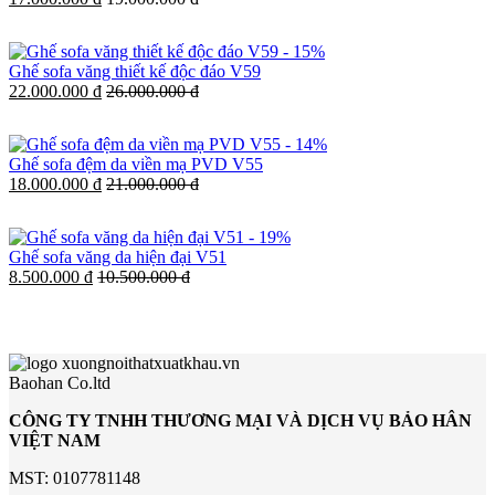
-
15%
Ghế sofa văng thiết kế độc đáo V59
22.000.000 đ
26.000.000 đ
-
14%
Ghế sofa đệm da viền mạ PVD V55
18.000.000 đ
21.000.000 đ
-
19%
Ghế sofa văng da hiện đại V51
8.500.000 đ
10.500.000 đ
Baohan Co.ltd
CÔNG TY TNHH THƯƠNG MẠI VÀ DỊCH VỤ BẢO HÂN
VIỆT NAM
MST: 0107781148