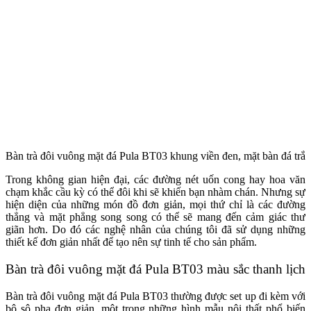
Bàn trà đôi vuông mặt đá Pula BT03 khung viền đen, mặt bàn đá trắ
Trong không gian hiện đại, các đường nét uốn cong hay hoa văn
chạm khắc cầu kỳ có thể đôi khi sẽ khiến bạn nhàm chán. Nhưng sự
hiện diện của những món đồ đơn giản, mọi thứ chỉ là các đường
thẳng và mặt phẳng song song có thể sẽ mang đến cảm giác thư
giãn hơn. Do đó các nghệ nhân của chúng tôi đã sử dụng những
thiết kế đơn giản nhất để tạo nên sự tinh tế cho sản phẩm.
Bàn trà đôi vuông mặt đá Pula BT03 màu sắc thanh lịch
Bàn trà đôi vuông mặt đá Pula BT03 thường được set up đi kèm với
bộ sô pha đơn giản, một trong những hình mẫu nội thất phổ biến