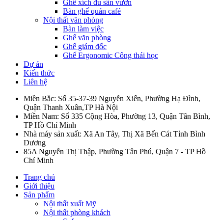
Ghế xích đu sân vườn
Bàn ghế quán café
Nội thất văn phòng
Bàn làm việc
Ghế văn phòng
Ghế giám đốc
Ghế Ergonomic Công thái học
Dự án
Kiến thức
Liên hệ
Miền Bắc: Số 35-37-39 Nguyễn Xiển, Phường Hạ Đình,
Quận Thanh Xuân,TP Hà Nội
Miền Nam: Số 335 Cộng Hòa, Phường 13, Quận Tân Bình,
TP Hồ Chí Minh
Nhà máy sản xuất: Xã An Tây, Thị Xã Bến Cát Tỉnh Bình
Dương
85A Nguyễn Thị Thập, Phường Tân Phú, Quận 7 - TP Hồ
Chí Minh
Trang chủ
Giới thiệu
Sản phẩm
Nội thất xuất Mỹ
Nội thất phòng khách