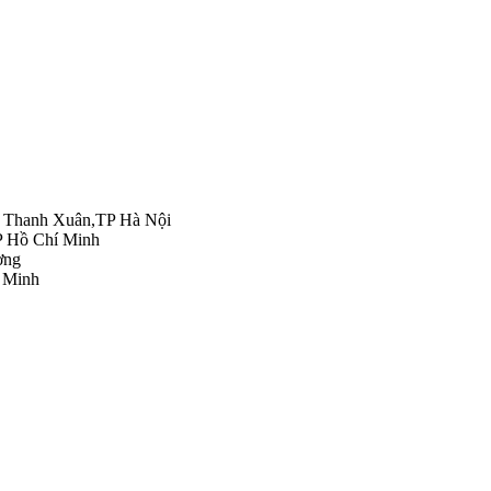
n Thanh Xuân,TP Hà Nội
P Hồ Chí Minh
ơng
 Minh