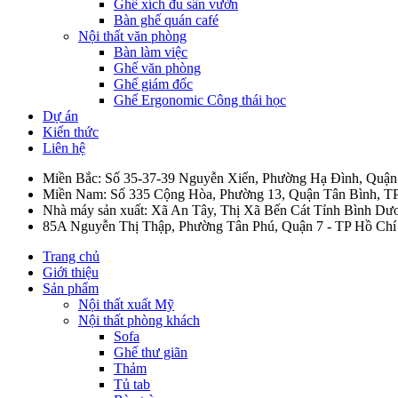
Ghế xích đu sân vườn
Bàn ghế quán café
Nội thất văn phòng
Bàn làm việc
Ghế văn phòng
Ghế giám đốc
Ghế Ergonomic Công thái học
Dự án
Kiến thức
Liên hệ
Miền Bắc: Số 35-37-39 Nguyễn Xiển, Phường Hạ Đình, Quậ
Miền Nam: Số 335 Cộng Hòa, Phường 13, Quận Tân Bình, T
Nhà máy sản xuất: Xã An Tây, Thị Xã Bến Cát Tỉnh Bình Dư
85A Nguyễn Thị Thập, Phường Tân Phú, Quận 7 - TP Hồ Chí
Trang chủ
Giới thiệu
Sản phẩm
Nội thất xuất Mỹ
Nội thất phòng khách
Sofa
Ghế thư giãn
Thảm
Tủ tab