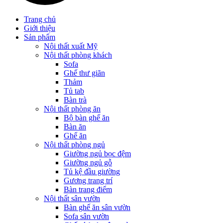
Trang chủ
Giới thiệu
Sản phẩm
Nội thất xuất Mỹ
Nội thất phòng khách
Sofa
Ghế thư giãn
Thảm
Tủ tab
Bàn trà
Nội thất phòng ăn
Bộ bàn ghế ăn
Bàn ăn
Ghế ăn
Nội thất phòng ngủ
Giường ngủ bọc đệm
Giường ngủ gỗ
Tủ kệ đầu giường
Gương trang trí
Bàn trang điểm
Nội thất sân vườn
Bàn ghế ăn sân vườn
Sofa sân vườn