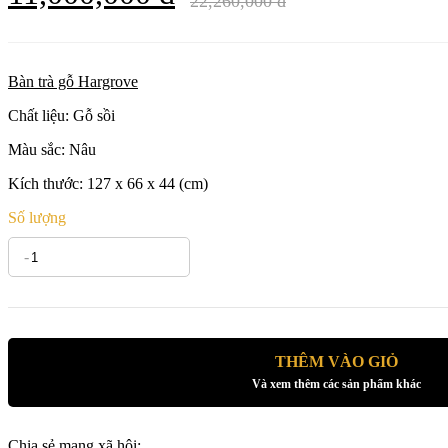
22,260,000 đ
Bàn trà gỗ Hargrove
Chất liệu: Gỗ sồi
Màu sắc: Nâu
Kích thước: 127 x 66 x 44 (cm)
Số lượng
-
+
THÊM VÀO GIỎ
Và xem thêm các sản phẩm khác
Chia sẻ mạng xã hội: