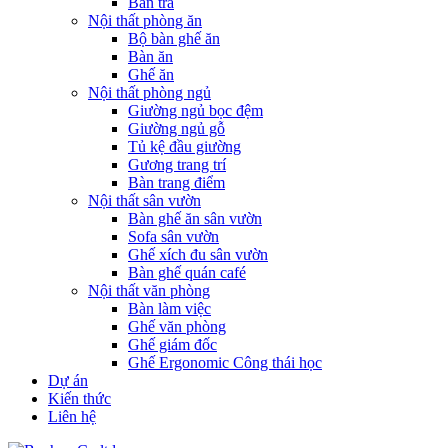
Bàn trà
Nội thất phòng ăn
Bộ bàn ghế ăn
Bàn ăn
Ghế ăn
Nội thất phòng ngủ
Giường ngủ bọc đệm
Giường ngủ gỗ
Tủ kệ đầu giường
Gương trang trí
Bàn trang điểm
Nội thất sân vườn
Bàn ghế ăn sân vườn
Sofa sân vườn
Ghế xích đu sân vườn
Bàn ghế quán café
Nội thất văn phòng
Bàn làm việc
Ghế văn phòng
Ghế giám đốc
Ghế Ergonomic Công thái học
Dự án
Kiến thức
Liên hệ