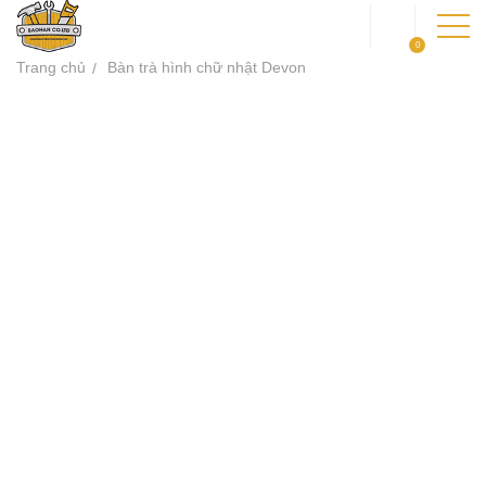
0
Trang chủ
Bàn trà hình chữ nhật Devon
TRANG CHỦ
GIỚI THIỆU
SẢN PHẨM
DỰ ÁN
KIẾN THỨC
LIÊN HỆ