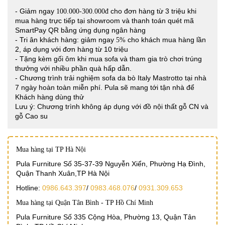
- Giảm ngay
cho đơn hàng từ 3 triệu khi
100.000-300.000đ
mua hàng trực tiếp tại showroom và thanh toán quét mã
SmartPay QR bằng ứng dụng ngân hàng
- Tri ân khách hàng: giảm ngay
cho khách mua hàng lần
5%
2, áp dụng với đơn hàng từ 10 triệu
- Tặng kèm gối ôm khi mua sofa và tham gia trò chơi trúng
thưởng với nhiều phần quà hấp dẫn.
- Chương trình trải nghiệm sofa da bò Italy Mastrotto tại nhà
7 ngày hoàn toàn miễn phí. Pula sẽ mang tới tận nhà để
Khách hàng dùng thử
Lưu ý: Chương trình không áp dụng với đồ nội thất gỗ CN và
gỗ Cao su
Mua hàng tại TP Hà Nội
Pula Furniture Số 35-37-39 Nguyễn Xiển, Phường Hạ Đình,
Quận Thanh Xuân,TP Hà Nội
Hotline:
0986.643.397
/
0983.468.076
/
0931.309.653
Mua hàng tại Quận Tân Bình - TP Hồ Chí Minh
Pula Furniture Số 335 Cộng Hòa, Phường 13, Quận Tân