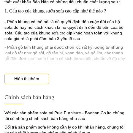
thất xuất khẩu Bảo Hân có những tiêu chuẩn chất lượng sau :
1. Cấu tạo của khung sườn sofa cao cấp như thế nào ?
- Phần khung có thể nói là nó quyết định đến cuộc đời của bộ
sofa đó hay nói cách khách là nó quyết định đến độ bền của bộ
sofa. Cấu tạo của khung
khác hoàn toàn với khung
sofa cao cấp
sofa giá rẻ là phải đảm bảo 3 yếu tố sau.
- Phần gỗ làm khung phải được chọn lọc rất kỹ lưỡng từ những
loại gỗ tốt như gỗ sồi, gỗ tần bì, xoan đào, và gỗ lim, các thanh
gỗ đều được sẻ thành thanh có kích thước tiêu chuẩn về độ dày
và rộng giống nhau, thẳng không bị cong vênh.
- Phần lò xò phải được sử dụng lò xò nằm ngang và được làm
bằng thép S600 là dòng thép có độ cứng và độ đàn hồi đặc biệt là
Hiển thị thêm
Diện tích mặt bàn rộng tăng diện tích bày trí
không bị biến dạng khi bẻ hoặc ngồi quá tải nó sẽ trả lại nguyên
vẹn hình dạng ban đầu.
Bàn trà hình chữ nhật Devon có kích thước lớn giúp bạn thỏa sức
Chính sách bán hàng
bày trí những đồ dùng cần thiết như tách ly, hay các loại tượng
- Phần dây đây là phải loại chuyên dụng có độ dày 1cm và bản
trang trí theo phong cách cổ điển.
rộng 5cm có chịu lực trọng tải lên đến 100kg. dây đai có chức
năng gắn kết khung và lò xò xem ngang nhau để thêm phần chắc
Với các sản phẩm sofa tại Pula Furniture - Baohan Co.ltd chúng
chắn.
tôi có những chính sách bán hàng như sau:
2. Chất lượng đệm mút sofa phải có độ dày và đàn hồi tốt
Đổi trả sản phẩm sofa không cần lý do khi nhận hàng, chúng tôi
tin vào chất lượng sản phẩm bên mình làm ra