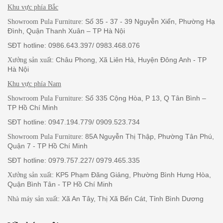
Khu vực phía Bắc
: Số 35 - 37 - 39 Nguyễn Xiển, Phường Hạ
Showroom Pula Furniture
Đình, Quận Thanh Xuân – TP Hà Nội
SĐT hotline: 0986.643.397/ 0983.468.076
: Châu Phong, Xã Liên Hà, Huyện Đông Anh - TP
Xưởng sản xuất
Hà Nội
Khu vực phía Nam
: Số 335 Cộng Hòa, P 13, Q Tân Bình –
Showroom Pula Furniture
TP Hồ Chí Minh
SĐT hotline: 0947.194.779/ 0909.523.734
: 85A Nguyễn Thị Thập, Phường Tân Phú,
Showroom Pula Furniture
Quận 7 - TP Hồ Chí Minh
SĐT hotline: 0979.757.227/ 0979.465.335
: KP5 Phạm Đăng Giảng, Phường Bình Hưng Hòa,
Xưởng sản xuất
Quận Bình Tân - TP Hồ Chí Minh
: Xã An Tây, Thị Xã Bến Cát, Tỉnh Bình Dương
Nhà máy sản xuất