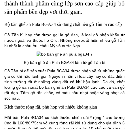
thành thành phẩm cùng lớp sơn cao cấp giúp bộ
sản phẩm bền đẹp với thời gian.
Bộ bàn ghế ăn Pula BGA34 sử dụng chất liệu gỗ Tần bì cao cấp
Gỗ Tần bì hay còn được gọi là gỗ Ash, là loai gỗ nhập khẩu từ
nước ngoài và thuộc họ Oliu. Những nơi xuất hiện nhiều gỗ Tần
bì nhất là châu Âu, châu Mỹ và nước Nga.
Bộ bàn ghế ăn Pula BGA34 làm từ gỗ Tần bì
Gỗ Tần bì để sản xuất Pula BGA34 được nhập về từ những quốc
gia có khí hậu lạnh giá. Nguyên nhân vì loại cây này có đặc điểm
sinh trưởng tốt ở những vùng đất có khí hậu lạnh. Do đó, chất
lượng gỗ sản xuất bộ bàn ghế ăn Pula BGA34 cực cao và vân gỗ
rất đẹp. Tâm gỗ rắn chắc, có màu nâu nhạt hoặc vàng nhạt có
sọc nâu.
Kích thước rộng rãi, phù hợp với nhiều không gian
Mặt bàn Pula BGA34 có kích thước chiều dài * rộng * cao tương
ứng là 160*80*75cm vô cùng rộng rãi khi sử dụng cho gia đình 6
người. Bạn có thể mở rộng số lượng lên tới 10 chỗ ngồi khi gia