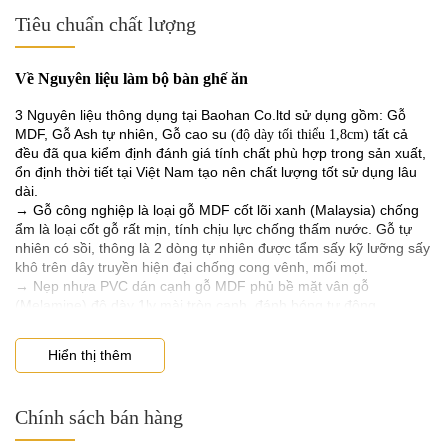
Tiêu chuẩn chất lượng
Về Nguyên liệu làm bộ bàn ghế ăn
3 Nguyên liệu thông dụng tại Baohan Co.ltd sử dụng gồm: Gỗ
MDF, Gỗ Ash tự nhiên, Gỗ cao su
tất cả
(độ dày tối thiểu 1,8cm)
đều đã qua kiểm định đánh giá tính chất phù hợp trong sản xuất,
ổn định thời tiết tại Việt Nam tạo nên chất lượng tốt sử dụng lâu
dài.
→ Gỗ công nghiệp là loại gỗ MDF cốt lõi xanh (Malaysia) chống
ẩm là loại cốt gỗ rất mịn, tính chịu lực chống thấm nước. Gỗ tự
nhiên có sồi, thông là 2 dòng tự nhiên được tẩm sấy kỹ lưỡng sấy
khô trên dây truyền hiện đại chống cong vênh, mối mọt.
→ Nẹp nhựa PVC dán cạnh gỗ MDF phủ bề mặt vân gỗ
(Melamine) độ dày 1ly mài tròn cạnh, đánh bóng tự động.
Về Sơn các sản phẩm bàn ghế ăn
Hiển thị thêm
Tại Baohan Co.ltd sử dụng duy nhất
. Là dòng sơn tốt
sơn inchem
nhưng khó dùng, Sơn inchem đòi hỏi rất khắt khe về quy trình
sơn bao gồm lau bả, sơn lót 2 lần, sơn dặm màu, sơn bóng. Tuy
Chính sách bán hàng
giá thành hơi cao so với những dòng sơn thông thường nhưng lại