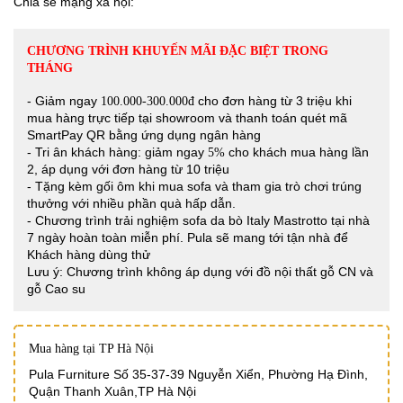
Chia sẻ mạng xã hội:
CHƯƠNG TRÌNH KHUYẾN MÃI ĐẶC BIỆT TRONG
THÁNG
- Giảm ngay
cho đơn hàng từ 3 triệu khi
100.000-300.000đ
mua hàng trực tiếp tại showroom và thanh toán quét mã
SmartPay QR bằng ứng dụng ngân hàng
- Tri ân khách hàng: giảm ngay
cho khách mua hàng lần
5%
2, áp dụng với đơn hàng từ 10 triệu
- Tặng kèm gối ôm khi mua sofa và tham gia trò chơi trúng
thưởng với nhiều phần quà hấp dẫn.
- Chương trình trải nghiệm sofa da bò Italy Mastrotto tại nhà
7 ngày hoàn toàn miễn phí. Pula sẽ mang tới tận nhà để
Khách hàng dùng thử
Lưu ý: Chương trình không áp dụng với đồ nội thất gỗ CN và
gỗ Cao su
Mua hàng tại TP Hà Nội
Pula Furniture Số 35-37-39 Nguyễn Xiển, Phường Hạ Đình,
Quận Thanh Xuân,TP Hà Nội