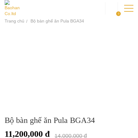
0
Trang chủ
Bộ bàn ghế ăn Pula BGA34
TRANG CHỦ
GIỚI THIỆU
SẢN PHẨM
DỰ ÁN
KIẾN THỨC
LIÊN HỆ
Bộ bàn ghế ăn Pula BGA34
11,200,000 đ
14,000,000 đ