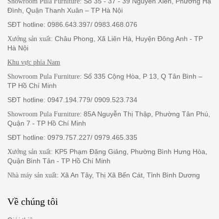
: Số 35 - 37 - 39 Nguyễn Xiển, Phường Hạ
Showroom Pula Furniture
Đình, Quận Thanh Xuân – TP Hà Nội
SĐT hotline: 0986.643.397/ 0983.468.076
: Châu Phong, Xã Liên Hà, Huyện Đông Anh - TP
Xưởng sản xuất
Hà Nội
Khu vực phía Nam
: Số 335 Cộng Hòa, P 13, Q Tân Bình –
Showroom Pula Furniture
TP Hồ Chí Minh
SĐT hotline: 0947.194.779/ 0909.523.734
: 85A Nguyễn Thị Thập, Phường Tân Phú,
Showroom Pula Furniture
Quận 7 - TP Hồ Chí Minh
SĐT hotline: 0979.757.227/ 0979.465.335
: KP5 Phạm Đăng Giảng, Phường Bình Hưng Hòa,
Xưởng sản xuất
Quận Bình Tân - TP Hồ Chí Minh
: Xã An Tây, Thị Xã Bến Cát, Tỉnh Bình Dương
Nhà máy sản xuất
Về chúng tôi