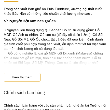
gia đình.
Bên cạnh đó, thiết kế thông minh mang lại cho bạn không gian
Trong sản xuất Bàn ghế ăn Pula Furniture, Xưởng nội thất xuất
thư giãn và ngả lưng thoải mái khi đọc sách cũng như uống trà
khẩu Bảo Hân có những tiêu chuẩn chất lượng như sau :
nghỉ ngơi. Kích thước nhỏ gọn cũng là ưu điểm giúp bạn di
Về Nguyên liệu làm bàn ghế ăn
chuyển được ghế dễ dàng hơn, tận dụng tối đa công năng sử
dụng của ghế.
3 Nguyên liệu thông dụng tại Baohan Co.ltd sử dụng gồm: Gỗ
MDF, Gỗ Ash tự nhiên, Gỗ cao su
Gỗ Sồi
(độ dày tối thiểu 1,8cm),
Nga, Gỗ Sồi Mỹ, Gỗ Óc chó... tất cả đều đã qua kiểm định đánh
giá tính chất phù hợp trong sản xuất, ổn định thời tiết tại Việt Nam
tạo nên chất lượng tốt sử dụng lâu dài.
→ Gỗ công nghiệp là loại gỗ MDF cốt lõi xanh (Malaysia) chống
ẩm là loại cốt gỗ rất mịn, tính chịu lực chống thấm nước. Gỗ tự
nhiên có Sồi Nga, Sồi Mỹ, Thông, Cao su là các dòng tự nhiên
được tẩm sấy kỹ lưỡng sấy khô trên dây truyền hiện đại chống
cong vênh, mối mọt. Gỗ Óc chó đen ( Loại Óc chó Bắc Mỹ có giấy
tờ nhập khẩu từng lô hàng)
Hiển thị thêm
→ Nẹp nhựa PVC dán cạnh gỗ MDF phủ bề mặt vân gỗ
(Melamine) độ dày 1ly mài tròn cạnh, đánh bóng tự động.
Chính sách bán hàng
Về Sơn làm bàn ghế ăn
Tại Baohan Co.ltd sử dụng duy nhất
. Là dòng sơn tốt
sơn inchem
Chính sách bán hàng với các sản phẩm bàn ghế ăn tại Xưởng nội
nhưng khó dùng, Sơn inchem đòi hỏi rất khắt khe về quy trình