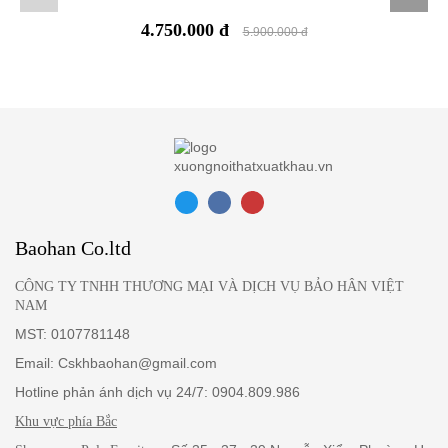
website hoặc giá niêm yết tại cửa hàng có chênh lệch so với giá
bán thực tế của sản phẩm, tùy theo từng trường hợp chúng tôi sẽ
4.750.000 đ
5.900.000 đ
thông báo sai sót này tới Quý khách trước khi giao dịch. Quý
khách có thể hủy đơn đặt hàng đó hoặc tiếp tục mua hàng với giá
bán thực tế được nhân viên của chúng tôi thông báo.
Baohan Co.ltd
CÔNG TY TNHH THƯƠNG MẠI VÀ DỊCH VỤ BẢO HÂN VIỆT
NAM
MST: 0107781148
Email: Cskhbaohan@gmail.com
Hotline phản ánh dịch vụ 24/7: 0904.809.986
Khu vực phía Bắc