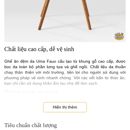
Chất liệu cao cấp, dễ vệ sinh
Ghế ăn đệm da Uma Faux cấu tạo từ khung gỗ cao cấp, được
bọc da toàn bộ phần lưng tựa và ghế ngồi. Chất liệu da thuần
chay thân thiện với môi trường, tiện lợi cho người sử dụng với
phương pháp vệ sinh nhanh chóng. Với các vết bẩn từ thức ăn,
bạn chỉ cần sử dụng khăn ấm lau nhẹ để làm sạch.
Sử dụng được với nhiều không gian
Hiển thị thêm
Ghế ăn đệm da Uma Faux sử dụng được cho cả phòng ăn,
phòng trà cũng như phòng đọc sách. Kiểu dáng thanh lịch, sang
Tiêu chuẩn chất lượng
trọng và thời thượng giúp ghế phù hợp với mọi không gian trong