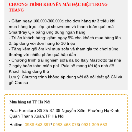
CHƯƠNG TRÌNH KHUYẾN MÃI ĐẶC BIỆT TRONG
THÁNG
- Giảm ngay
cho đơn hàng từ 3 triệu khi
100.000-300.000đ
mua hàng trực tiếp tại showroom và thanh toán quét mã
SmartPay QR bằng ứng dụng ngân hàng
- Tri ân khách hàng: giảm ngay
cho khách mua hàng lần
5%
2, áp dụng với đơn hàng từ 10 triệu
- Tặng kèm gối ôm khi mua sofa và tham gia trò chơi trúng
thưởng với nhiều phần quà hấp dẫn.
- Chương trình trải nghiệm sofa da bò Italy Mastrotto tại nhà
7 ngày hoàn toàn miễn phí. Pula sẽ mang tới tận nhà để
Khách hàng dùng thử
Lưu ý: Chương trình không áp dụng với đồ nội thất gỗ CN và
gỗ Cao su
Mua hàng tại TP Hà Nội
Pula Furniture Số 35-37-39 Nguyễn Xiển, Phường Hạ Đình,
Quận Thanh Xuân,TP Hà Nội
Hotline:
0986.643.397
/
0983.468.076
/
0931.309.653