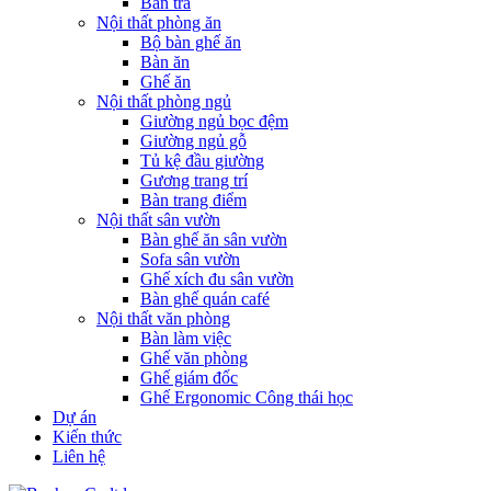
Bàn trà
Nội thất phòng ăn
Bộ bàn ghế ăn
Bàn ăn
Ghế ăn
Nội thất phòng ngủ
Giường ngủ bọc đệm
Giường ngủ gỗ
Tủ kệ đầu giường
Gương trang trí
Bàn trang điểm
Nội thất sân vườn
Bàn ghế ăn sân vườn
Sofa sân vườn
Ghế xích đu sân vườn
Bàn ghế quán café
Nội thất văn phòng
Bàn làm việc
Ghế văn phòng
Ghế giám đốc
Ghế Ergonomic Công thái học
Dự án
Kiến thức
Liên hệ