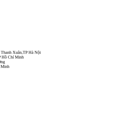
n Thanh Xuân,TP Hà Nội
P Hồ Chí Minh
ơng
 Minh