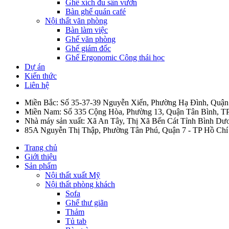
Ghế xích đu sân vườn
Bàn ghế quán café
Nội thất văn phòng
Bàn làm việc
Ghế văn phòng
Ghế giám đốc
Ghế Ergonomic Công thái học
Dự án
Kiến thức
Liên hệ
Miền Bắc: Số 35-37-39 Nguyễn Xiển, Phường Hạ Đình, Quậ
Miền Nam: Số 335 Cộng Hòa, Phường 13, Quận Tân Bình, T
Nhà máy sản xuất: Xã An Tây, Thị Xã Bến Cát Tỉnh Bình Dư
85A Nguyễn Thị Thập, Phường Tân Phú, Quận 7 - TP Hồ Chí
Trang chủ
Giới thiệu
Sản phẩm
Nội thất xuất Mỹ
Nội thất phòng khách
Sofa
Ghế thư giãn
Thảm
Tủ tab