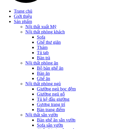
Trang chủ
Giới thiệu
Sản phẩm
Nội thất xuất Mỹ
Nội thất phòng khách
Sofa
Ghế thư giãn
Thảm
Tủ tab
Bàn trà
Nội thất phòng ăn
Bộ bàn ghế ăn
Bàn ăn
Ghế ăn
Nội thất phòng ngủ
Giường ngủ bọc đệm
Giường ngủ gỗ
Tủ kệ đầu giường
Gương trang trí
Bàn trang điểm
Nội thất sân vườn
Bàn ghế ăn sân vườn
Sofa sân vườn