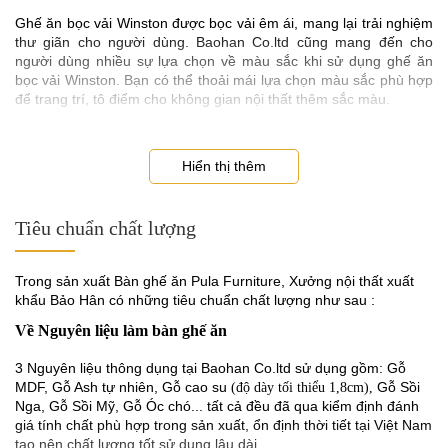
Ghế ăn bọc vải Winston được bọc vải êm ái, mang lại trải nghiệm
thư giãn cho người dùng. Baohan Co.ltd cũng mang đến cho
người dùng nhiều sự lựa chọn về màu sắc khi sử dụng ghế ăn
bọc vải Winston. Bạn có thể thoải mái lựa chọn màu sắc phù hợp
để trang trí, tô điểm cho không gian nội thất thêm sắc màu.
Hiển thị thêm
Tiêu chuẩn chất lượng
Trong sản xuất Bàn ghế ăn Pula Furniture, Xưởng nội thất xuất
khẩu Bảo Hân có những tiêu chuẩn chất lượng như sau :
Về Nguyên liệu làm bàn ghế ăn
3 Nguyên liệu thông dụng tại Baohan Co.ltd sử dụng gồm: Gỗ
MDF, Gỗ Ash tự nhiên, Gỗ cao su
Gỗ Sồi
(độ dày tối thiểu 1,8cm),
Nga, Gỗ Sồi Mỹ, Gỗ Óc chó... tất cả đều đã qua kiểm định đánh
giá tính chất phù hợp trong sản xuất, ổn định thời tiết tại Việt Nam
tạo nên chất lượng tốt sử dụng lâu dài.