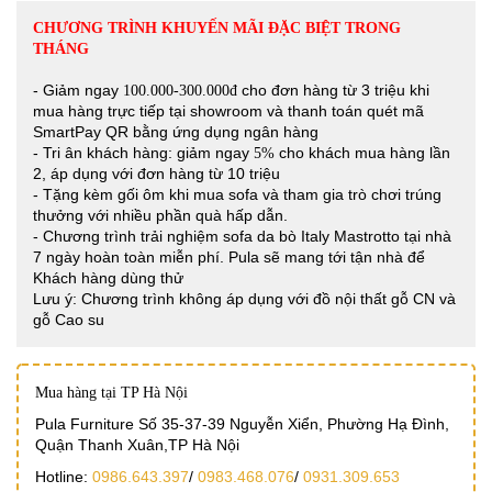
CHƯƠNG TRÌNH KHUYẾN MÃI ĐẶC BIỆT TRONG
THÁNG
- Giảm ngay
cho đơn hàng từ 3 triệu khi
100.000-300.000đ
mua hàng trực tiếp tại showroom và thanh toán quét mã
SmartPay QR bằng ứng dụng ngân hàng
- Tri ân khách hàng: giảm ngay
cho khách mua hàng lần
5%
2, áp dụng với đơn hàng từ 10 triệu
- Tặng kèm gối ôm khi mua sofa và tham gia trò chơi trúng
thưởng với nhiều phần quà hấp dẫn.
- Chương trình trải nghiệm sofa da bò Italy Mastrotto tại nhà
7 ngày hoàn toàn miễn phí. Pula sẽ mang tới tận nhà để
Khách hàng dùng thử
Lưu ý: Chương trình không áp dụng với đồ nội thất gỗ CN và
gỗ Cao su
Mua hàng tại TP Hà Nội
Pula Furniture Số 35-37-39 Nguyễn Xiển, Phường Hạ Đình,
Quận Thanh Xuân,TP Hà Nội
Hotline:
0986.643.397
/
0983.468.076
/
0931.309.653