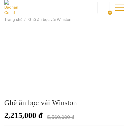
0
Trang chủ
Ghế ăn bọc vải Winston
TRANG CHỦ
GIỚI THIỆU
SẢN PHẨM
DỰ ÁN
KIẾN THỨC
LIÊN HỆ
Ghế ăn bọc vải Winston
2,215,000 đ
5,560,000 đ