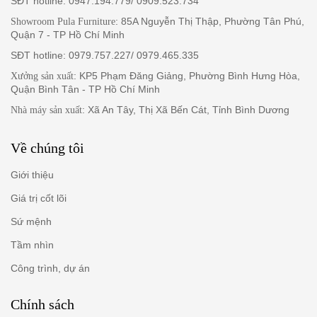
SĐT hotline: 0947.194.779/ 0909.523.734
: 85A Nguyễn Thị Thập, Phường Tân Phú,
Showroom Pula Furniture
Quận 7 - TP Hồ Chí Minh
SĐT hotline: 0979.757.227/ 0979.465.335
: KP5 Phạm Đăng Giảng, Phường Bình Hưng Hòa,
Xưởng sản xuất
Quận Bình Tân - TP Hồ Chí Minh
: Xã An Tây, Thị Xã Bến Cát, Tỉnh Bình Dương
Nhà máy sản xuất
Về chúng tôi
Giới thiệu
Giá trị cốt lõi
Sứ mệnh
Tầm nhìn
Công trình, dự án
Chính sách