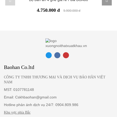
website hoặc giá niêm yết tại cửa hàng có chênh lệch so với giá
bán thực tế của sản phẩm, tùy theo từng trường hợp chúng tôi sẽ
4.750.000 đ
5.900.000 đ
thông báo sai sót này tới Quý khách trước khi giao dịch. Quý
khách có thể hủy đơn đặt hàng đó hoặc tiếp tục mua hàng với giá
bán thực tế được nhân viên của chúng tôi thông báo.
Baohan Co.ltd
CÔNG TY TNHH THƯƠNG MẠI VÀ DỊCH VỤ BẢO HÂN VIỆT
NAM
MST: 0107781148
Email: Cskhbaohan@gmail.com
Hotline phản ánh dịch vụ 24/7: 0904.809.986
Khu vực phía Bắc