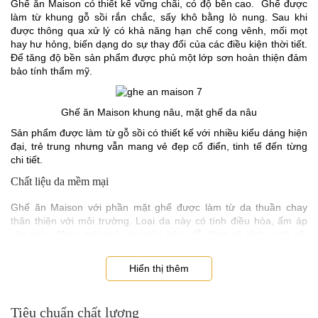
Ghế ăn Maison có thiết kế vững chãi, có độ bền cao. Ghế được
làm từ khung gỗ sồi rắn chắc, sấy khô bằng lò nung. Sau khi
được thông qua xử lý có khả năng hạn chế cong vênh, mối mọt
hay hư hỏng, biến dạng do sự thay đổi của các điều kiện thời tiết.
Để tăng độ bền sản phẩm được phủ một lớp sơn hoàn thiện đảm
bảo tính thẩm mỹ.
Ghế ăn Maison khung nâu, mặt ghế da nâu
Sản phẩm được làm từ gỗ sồi có thiết kế với nhiều kiểu dáng hiện
đại, trẻ trung nhưng vẫn mang vẻ đẹp cổ điển, tinh tế đến từng
chi tiết.
Chất liệu da mềm mại
Ghế ăn Maison với phần mặt ghế được làm từ da thuần chay
thân thiện với môi trường. Loại da này có tính điều hòa, ấm áp
vào mùa đông, mát mẻ vào mùa hòa, dễ dàng vệ sinh sạch sẽ.
Phần đệm ngồi của ghế có chứa lõi xốp polyurethane bọc sợi, độ
đàn hồi cao, vô cùng êm ái.
Hiển thị thêm
Tiêu chuẩn chất lượng