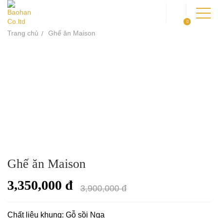
0
Trang chủ
Ghế ăn Maison
TRANG CHỦ
GIỚI THIỆU
SẢN PHẨM
DỰ ÁN
KIẾN THỨC
Ghế ăn Maison
LIÊN HỆ
3,350,000 đ
3,900,000 đ
Chất liệu khung: Gỗ sồi Nga