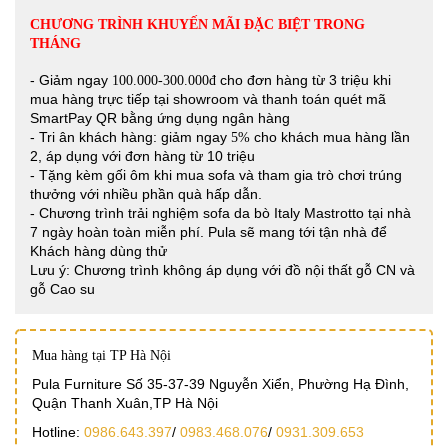
CHƯƠNG TRÌNH KHUYẾN MÃI ĐẶC BIỆT TRONG
THÁNG
- Giảm ngay
cho đơn hàng từ 3 triệu khi
100.000-300.000đ
mua hàng trực tiếp tại showroom và thanh toán quét mã
SmartPay QR bằng ứng dụng ngân hàng
- Tri ân khách hàng: giảm ngay
cho khách mua hàng lần
5%
2, áp dụng với đơn hàng từ 10 triệu
- Tặng kèm gối ôm khi mua sofa và tham gia trò chơi trúng
thưởng với nhiều phần quà hấp dẫn.
- Chương trình trải nghiệm sofa da bò Italy Mastrotto tại nhà
7 ngày hoàn toàn miễn phí. Pula sẽ mang tới tận nhà để
Khách hàng dùng thử
Lưu ý: Chương trình không áp dụng với đồ nội thất gỗ CN và
gỗ Cao su
Mua hàng tại TP Hà Nội
Pula Furniture Số 35-37-39 Nguyễn Xiển, Phường Hạ Đình,
Quận Thanh Xuân,TP Hà Nội
Hotline:
0986.643.397
/
0983.468.076
/
0931.309.653