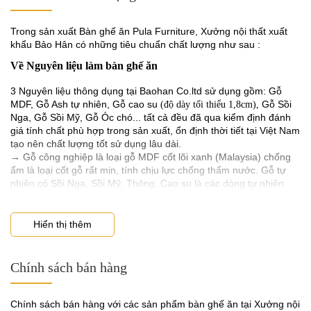
Trong sản xuất Bàn ghế ăn Pula Furniture, Xưởng nội thất xuất
khẩu Bảo Hân có những tiêu chuẩn chất lượng như sau :
Về Nguyên liệu làm bàn ghế ăn
3 Nguyên liệu thông dụng tại Baohan Co.ltd sử dụng gồm: Gỗ
MDF, Gỗ Ash tự nhiên, Gỗ cao su
Gỗ Sồi
(độ dày tối thiểu 1,8cm),
Nga, Gỗ Sồi Mỹ, Gỗ Óc chó... tất cả đều đã qua kiểm định đánh
giá tính chất phù hợp trong sản xuất, ổn định thời tiết tại Việt Nam
tạo nên chất lượng tốt sử dụng lâu dài.
→ Gỗ công nghiệp là loại gỗ MDF cốt lõi xanh (Malaysia) chống
ẩm là loại cốt gỗ rất mịn, tính chịu lực chống thấm nước. Gỗ tự
nhiên có Sồi Nga, Sồi Mỹ, Thông, Cao su là các dòng tự nhiên
được tẩm sấy kỹ lưỡng sấy khô trên dây truyền hiện đại chống
cong vênh, mối mọt. Gỗ Óc chó đen ( Loại Óc chó Bắc Mỹ có giấy
tờ nhập khẩu từng lô hàng)
Hiển thị thêm
→ Nẹp nhựa PVC dán cạnh gỗ MDF phủ bề mặt vân gỗ
(Melamine) độ dày 1ly mài tròn cạnh, đánh bóng tự động.
Ghế ăn Maison đệm màu trắng sữa
Chính sách bán hàng
Về Sơn làm bàn ghế ăn
Màu sắc tinh tế, thanh lịch
Tại Baohan Co.ltd sử dụng duy nhất
. Là dòng sơn tốt
sơn inchem
Chính sách bán hàng với các sản phẩm bàn ghế ăn tại Xưởng nội
Màu sắc chủ đạo của ghế là màu tự nhiên, khung ghế sơn G8
nhưng khó dùng, Sơn inchem đòi hỏi rất khắt khe về quy trình