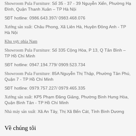
: Số 35 - 37 - 39 Nguyễn Xiển, Phường Hạ
Showroom Pula Furniture
Đình, Quận Thanh Xuân – TP Hà Nội
SĐT hotline: 0986.643.397/ 0983.468.076
: Châu Phong, Xã Liên Hà, Huyện Đông Anh - TP
Xưởng sản xuất
Hà Nội
Khu vực phía Nam
: Số 335 Cộng Hòa, P 13, Q Tân Bình –
Showroom Pula Furniture
TP Hồ Chí Minh
SĐT hotline: 0947.194.779/ 0909.523.734
: 85A Nguyễn Thị Thập, Phường Tân Phú,
Showroom Pula Furniture
Quận 7 - TP Hồ Chí Minh
SĐT hotline: 0979.757.227/ 0979.465.335
: KP5 Phạm Đăng Giảng, Phường Bình Hưng Hòa,
Xưởng sản xuất
Quận Bình Tân - TP Hồ Chí Minh
: Xã An Tây, Thị Xã Bến Cát, Tỉnh Bình Dương
Nhà máy sản xuất
Về chúng tôi