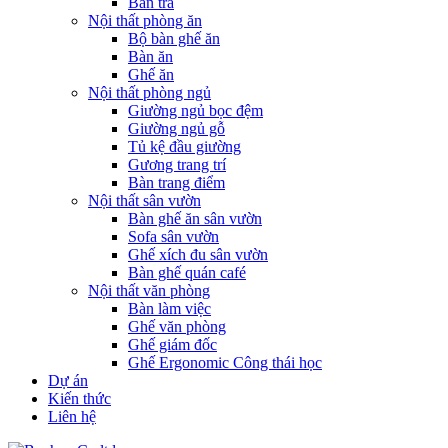
Bàn trà
Nội thất phòng ăn
Bộ bàn ghế ăn
Bàn ăn
Ghế ăn
Nội thất phòng ngủ
Giường ngủ bọc đệm
Giường ngủ gỗ
Tủ kệ đầu giường
Gương trang trí
Bàn trang điểm
Nội thất sân vườn
Bàn ghế ăn sân vườn
Sofa sân vườn
Ghế xích đu sân vườn
Bàn ghế quán café
Nội thất văn phòng
Bàn làm việc
Ghế văn phòng
Ghế giám đốc
Ghế Ergonomic Công thái học
Dự án
Kiến thức
Liên hệ