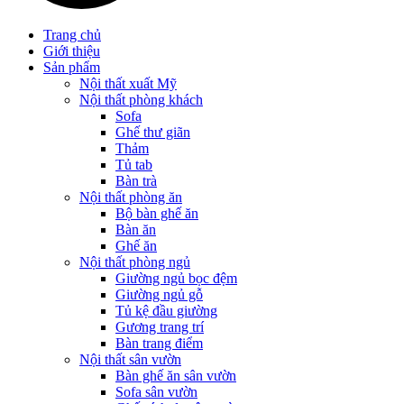
Trang chủ
Giới thiệu
Sản phẩm
Nội thất xuất Mỹ
Nội thất phòng khách
Sofa
Ghế thư giãn
Thảm
Tủ tab
Bàn trà
Nội thất phòng ăn
Bộ bàn ghế ăn
Bàn ăn
Ghế ăn
Nội thất phòng ngủ
Giường ngủ bọc đệm
Giường ngủ gỗ
Tủ kệ đầu giường
Gương trang trí
Bàn trang điểm
Nội thất sân vườn
Bàn ghế ăn sân vườn
Sofa sân vườn