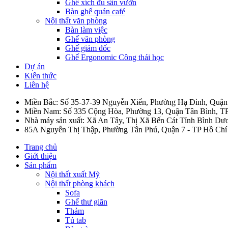
Ghế xích đu sân vườn
Bàn ghế quán café
Nội thất văn phòng
Bàn làm việc
Ghế văn phòng
Ghế giám đốc
Ghế Ergonomic Công thái học
Dự án
Kiến thức
Liên hệ
Miền Bắc: Số 35-37-39 Nguyễn Xiển, Phường Hạ Đình, Quậ
Miền Nam: Số 335 Cộng Hòa, Phường 13, Quận Tân Bình, T
Nhà máy sản xuất: Xã An Tây, Thị Xã Bến Cát Tỉnh Bình Dư
85A Nguyễn Thị Thập, Phường Tân Phú, Quận 7 - TP Hồ Chí
Trang chủ
Giới thiệu
Sản phẩm
Nội thất xuất Mỹ
Nội thất phòng khách
Sofa
Ghế thư giãn
Thảm
Tủ tab