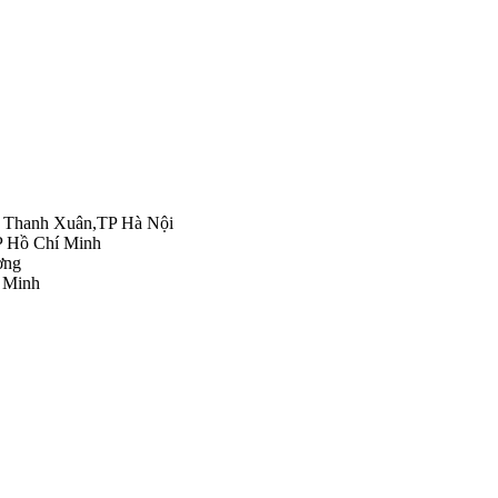
n Thanh Xuân,TP Hà Nội
P Hồ Chí Minh
ơng
 Minh