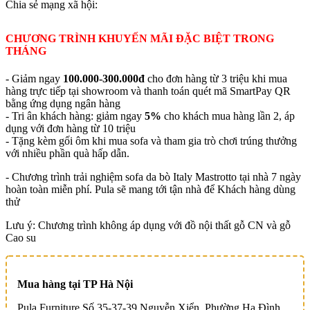
Chia sẻ mạng xã hội:
CHƯƠNG TRÌNH KHUYẾN MÃI ĐẶC BIỆT TRONG
THÁNG
- Giảm ngay
100.000-300.000đ
cho đơn hàng từ 3 triệu khi mua
hàng trực tiếp tại showroom và thanh toán quét mã SmartPay QR
bằng ứng dụng ngân hàng
- Tri ân khách hàng: giảm ngay
5%
cho khách mua hàng lần 2, áp
dụng với đơn hàng từ 10 triệu
- Tặng kèm gối ôm khi mua sofa và tham gia trò chơi trúng thưởng
với nhiều phần quà hấp dẫn.
- Chương trình trải nghiệm sofa da bò Italy Mastrotto tại nhà 7 ngày
hoàn toàn miễn phí. Pula sẽ mang tới tận nhà để Khách hàng dùng
thử
Lưu ý: Chương trình không áp dụng với đồ nội thất gỗ CN và gỗ
Cao su
Mua hàng tại TP Hà Nội
Pula Furniture Số 35-37-39 Nguyễn Xiển, Phường Hạ Đình,