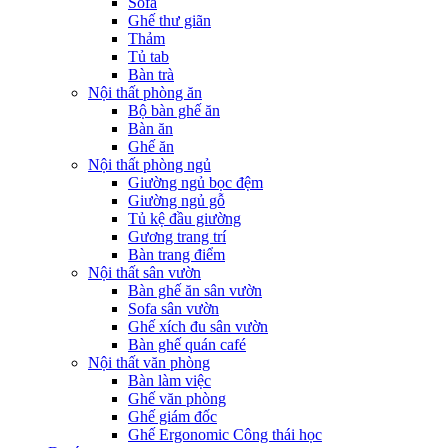
Sofa
Ghế thư giãn
Thảm
Tủ tab
Bàn trà
Nội thất phòng ăn
Bộ bàn ghế ăn
Bàn ăn
Ghế ăn
Nội thất phòng ngủ
Giường ngủ bọc đệm
Giường ngủ gỗ
Tủ kệ đầu giường
Gương trang trí
Bàn trang điểm
Nội thất sân vườn
Bàn ghế ăn sân vườn
Sofa sân vườn
Ghế xích đu sân vườn
Bàn ghế quán café
Nội thất văn phòng
Bàn làm việc
Ghế văn phòng
Ghế giám đốc
Ghế Ergonomic Công thái học