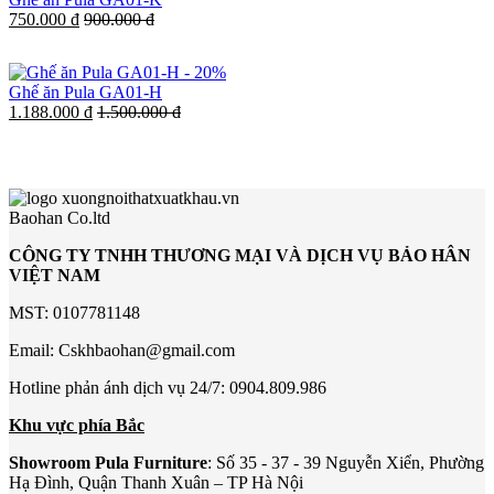
750.000 đ
900.000 đ
-
20%
Ghế ăn Pula GA01-H
1.188.000 đ
1.500.000 đ
Baohan Co.ltd
CÔNG TY TNHH THƯƠNG MẠI VÀ DỊCH VỤ BẢO HÂN
VIỆT NAM
MST: 0107781148
Email: Cskhbaohan@gmail.com
Hotline phản ánh dịch vụ 24/7: 0904.809.986
Khu vực phía Bắc
Showroom Pula Furniture
: Số 35 - 37 - 39 Nguyễn Xiển, Phường
Hạ Đình, Quận Thanh Xuân – TP Hà Nội