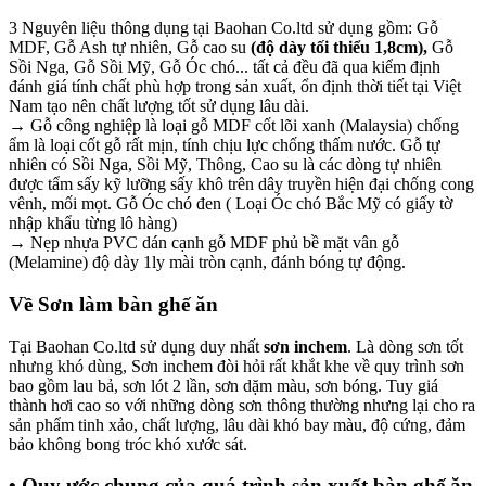
3 Nguyên liệu thông dụng tại Baohan Co.ltd sử dụng gồm: Gỗ
MDF, Gỗ Ash tự nhiên, Gỗ cao su
(độ dày tối thiểu 1,8cm),
Gỗ
Sồi Nga, Gỗ Sồi Mỹ, Gỗ Óc chó... tất cả đều đã qua kiểm định
đánh giá tính chất phù hợp trong sản xuất, ổn định thời tiết tại Việt
Nam tạo nên chất lượng tốt sử dụng lâu dài.
→ Gỗ công nghiệp là loại gỗ MDF cốt lõi xanh (Malaysia) chống
ẩm là loại cốt gỗ rất mịn, tính chịu lực chống thấm nước. Gỗ tự
nhiên có Sồi Nga, Sồi Mỹ, Thông, Cao su là các dòng tự nhiên
được tẩm sấy kỹ lưỡng sấy khô trên dây truyền hiện đại chống cong
vênh, mối mọt. Gỗ Óc chó đen ( Loại Óc chó Bắc Mỹ có giấy tờ
nhập khẩu từng lô hàng)
→ Nẹp nhựa PVC dán cạnh gỗ MDF phủ bề mặt vân gỗ
(Melamine) độ dày 1ly mài tròn cạnh, đánh bóng tự động.
Về Sơn làm bàn ghế ăn
Tại Baohan Co.ltd sử dụng duy nhất
sơn inchem
. Là dòng sơn tốt
nhưng khó dùng, Sơn inchem đòi hỏi rất khắt khe về quy trình sơn
bao gồm lau bả, sơn lót 2 lần, sơn dặm màu, sơn bóng. Tuy giá
thành hơi cao so với những dòng sơn thông thường nhưng lại cho ra
sản phẩm tinh xảo, chất lượng, lâu dài khó bay màu, độ cứng, đảm
bảo không bong tróc khó xước sát.
• Quy ước chung của quá trình sản xuất bàn ghế ăn