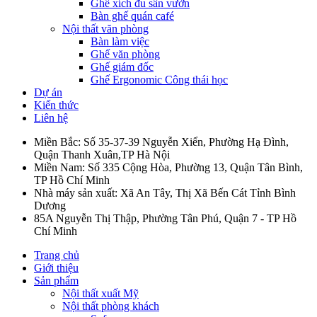
Ghế xích đu sân vườn
Bàn ghế quán café
Nội thất văn phòng
Bàn làm việc
Ghế văn phòng
Ghế giám đốc
Ghế Ergonomic Công thái học
Dự án
Kiến thức
Liên hệ
Miền Bắc: Số 35-37-39 Nguyễn Xiển, Phường Hạ Đình,
Quận Thanh Xuân,TP Hà Nội
Miền Nam: Số 335 Cộng Hòa, Phường 13, Quận Tân Bình,
TP Hồ Chí Minh
Nhà máy sản xuất: Xã An Tây, Thị Xã Bến Cát Tỉnh Bình
Dương
85A Nguyễn Thị Thập, Phường Tân Phú, Quận 7 - TP Hồ
Chí Minh
Trang chủ
Giới thiệu
Sản phẩm
Nội thất xuất Mỹ
Nội thất phòng khách