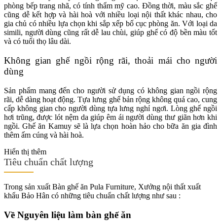
phòng bếp trang nhã, có tính thẩm mỹ cao. Đồng thời, màu sắc ghế
cũng dễ kết hợp và hài hoà với nhiều loại nội thất khác nhau, cho
gia chủ có nhiều lựa chọn khi sắp xếp bố cục phòng ăn.
Với loại da
simili, người dùng cũng rất dễ lau chùi, giúp ghế có độ bền màu tốt
và có tuổi thọ lâu dài.
Không gian ghế ngồi rộng rãi, thoải mái cho người
dùng
Sản phẩm mang đến cho người sử dụng có không gian ngồi rộng
rãi, dễ dàng hoạt động. Tựa lưng ghế bản rộng không quá cao, cung
cấp không gian cho người dùng tựa lưng nghỉ ngơi. Lòng ghế ngồi
hơi trũng, được lót nệm da giúp êm ái người dùng thư giãn hơn khi
ngồi. Ghế ăn Kamuy sẽ là lựa chọn hoàn hảo cho bữa ăn gia đình
thêm ấm cúng và hài hoà.
Hiển thị thêm
Tiêu chuẩn chất lượng
Trong sản xuất Bàn ghế ăn Pula Furniture, Xưởng nội thất xuất
khẩu Bảo Hân có những tiêu chuẩn chất lượng như sau :
Về Nguyên liệu làm bàn ghế ăn