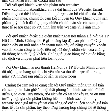
thất xuất khẩu Baohan Co.ltd như sau
+ Đối với quý khách xem sản phẩm trên website:
www.xuongnoithatxuatkhau.vn và đặt hàng qua Website, Email,
Điện thoại có thể không hình dung được toàn bộ chi tiết của sản
phẩm chọn mua, chúng tôi cam kết chuyển tới Quý khách đúng sản
phẩm quý khách đã chọn, tuy nhiên có thể màu sắc của sản phẩm
thực tế sẽ hơi khác so với hình ảnh trên Website vì là ảnh chụp.
+ Với quý khách ở các địa điểm khác ngoài nội thành Hà Nội và TP
Hồ Chí Minh. Chúng tôi sẽ giao hàng lắp đặt sản phẩm tới Quý
khách đầy đủ mới nhận tiền thanh toán đầy đủ bằng chuyển khoản
vào tài khoản công ty hoặc tiền mặt đã được nhân viên của chúng
tôi thông báo tới Quý khách. Chúng tôi giao hàng toàn quốc bằng
các dịch vụ chuyển phát trên toàn quốc.
+ Với Quý khách tại nội thành Hà Nội và TP Hồ Chí Minh chúng
tôi nhận giao hàng tại địa chỉ yêu cầu và thu tiền trực tiếp trong
ngày với những sản phẩm có sẵn tại showroom
+ Chúng tôi cam kết sẽ cung cấp tới Quý khách thông tin giá bán
của sản phẩm bàn ghế ăn, nội thất phòng ăn chính xác nhất ở thời
điểm giao dịch. Tuy nhiên, đôi lúc vẫn có sai sót xảy ra, ví dụ như
trường hợp giá sản phẩm không hiển thị chính xác trên trang
website hoặc giá niêm yết tại cửa hàng có chênh lệch so với giá bán
thực tế của sản phẩm, tùy theo từng trường hợp chúng tôi sẽ thông