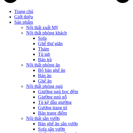
Trang chủ
Giới thiệu
Sản phẩm
Nội thất xuất Mỹ
Nội thất phòng khách
Sofa
Ghế thư giãn
Thảm
Tủ tab
Bàn trà
Nội thất phòng ăn
Bộ bàn ghế ăn
Bàn ăn
Ghế ăn
Nội thất phòng ngủ
Giường ngủ bọc đệm
Giường ngủ gỗ
Tủ kệ đầu giường
Gương trang trí
Bàn trang điểm
Nội thất sân vườn
Bàn ghế ăn sân vườn
Sofa sân vườn