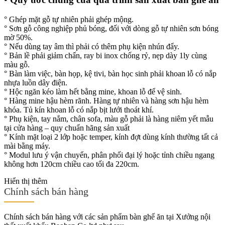
° Ghép mặt gỗ tự nhiên phải ghép mộng.
° Sơn gỗ công nghiệp phủ bóng, đối với dòng gỗ tự nhiên sơn bóng
mờ 50%.
° Nếu dùng tay âm thì phải có thêm phụ kiện nhún đẩy.
° Bản lề phải giảm chấn, ray bi inox chống rỷ, nẹp dày 1ly cùng
màu gỗ.
° Bàn làm việc, bàn họp, kệ tivi, bàn học sinh phải khoan lỗ có nắp
nhựa luồn dây điện.
° Hộc ngăn kéo làm hết bằng mine, khoan lỗ để vệ sinh.
° Hàng mine hậu hèm rãnh. Hàng tự nhiên và hàng sơn hậu hèm
khóa. Tủ kín khoan lỗ có nắp bịt lưới thoát khí.
° Phụ kiện, tay nắm, chân sofa, màu gỗ phải là hàng niêm yết mẫu
tại cửa hàng – quy chuẩn hãng sản xuất
° Kính mặt loại 2 lớp hoặc temper, kính đợt dùng kính thường tất cả
mài bằng máy.
° Modul lưu ý vận chuyển, phân phối đại lý hoặc tỉnh chiều ngang
không hơn 120cm chiều cao tối đa 220cm.
Hiển thị thêm
Chính sách bán hàng
Chính sách bán hàng với các sản phẩm bàn ghế ăn tại Xưởng nội