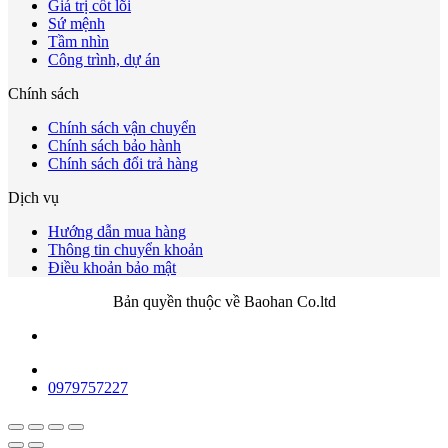
Giá trị cốt lõi
Sứ mệnh
Tầm nhìn
Công trình, dự án
Chính sách
Chính sách vận chuyển
Chính sách bảo hành
Chính sách đổi trả hàng
Dịch vụ
Hướng dẫn mua hàng
Thông tin chuyển khoản
Điều khoản bảo mật
Bản quyền thuộc về Baohan Co.ltd
0979757227