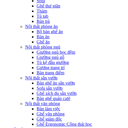
Sofa
Ghế thư giãn
Thảm
Tủ tab
Bàn trà
Nội thất phòng ăn
Bộ bàn ghế ăn
Bàn ăn
Ghế ăn
Nội thất phòng ngủ
Giường ngủ bọc đệm
Giường ngủ gỗ
Tủ kệ đầu giường
Gương trang trí
Bàn trang điểm
Nội thất sân vườn
Bàn ghế ăn sân vườn
Sofa sân vườn
Ghế xích đu sân vườn
Bàn ghế quán café
Nội thất văn phòng
Bàn làm việc
Ghế văn phòng
Ghế giám đốc
Ghế Ergonomic Công thái học