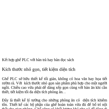
Kết hợp ghế PLC với bàn trà hay bàn đọc sách
Kích thước nhỏ gọn, tiết kiệm diện tích
Ghế PLC sở hữu thiết kế tối giản, không có hoa văn hay họa tiết
rườm rà. Với kích thước nhỏ gọn sản phẩm phù hợp cho một người
ngồi. Chiều cao vừa phải dễ dàng xếp gọn cùng với bàn ăn khi cần
thiết, tiết kiệm tối đa diện tích phòng ăn. .
Đây là thiết kế lý tưởng cho những phòng ăn có diện tích khiêm
tốn. Thiết kế các bộ phận của ghế hoàn toàn vừa đủ để bố trí nội
thất cho gian phòng. Ghế cũng có khối lượng khá nhẹ và dễ dàng di