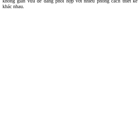
không gian vừa dễ dàng phối hợp với nhiều phong cách thiết kế
khác nhau.