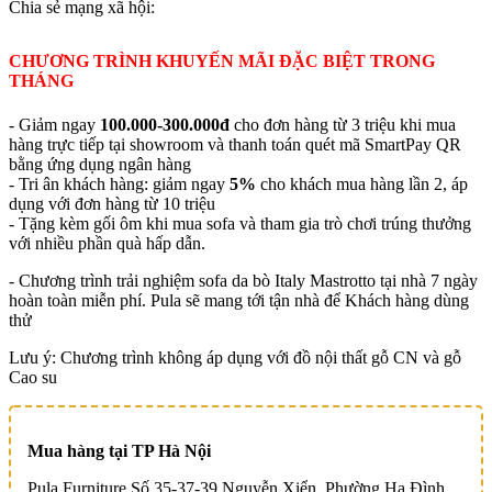
Chia sẻ mạng xã hội:
CHƯƠNG TRÌNH KHUYẾN MÃI ĐẶC BIỆT TRONG
THÁNG
- Giảm ngay
100.000-300.000đ
cho đơn hàng từ 3 triệu khi mua
hàng trực tiếp tại showroom và thanh toán quét mã SmartPay QR
bằng ứng dụng ngân hàng
- Tri ân khách hàng: giảm ngay
5%
cho khách mua hàng lần 2, áp
dụng với đơn hàng từ 10 triệu
- Tặng kèm gối ôm khi mua sofa và tham gia trò chơi trúng thưởng
với nhiều phần quà hấp dẫn.
- Chương trình trải nghiệm sofa da bò Italy Mastrotto tại nhà 7 ngày
hoàn toàn miễn phí. Pula sẽ mang tới tận nhà để Khách hàng dùng
thử
Lưu ý: Chương trình không áp dụng với đồ nội thất gỗ CN và gỗ
Cao su
Mua hàng tại TP Hà Nội
Pula Furniture Số 35-37-39 Nguyễn Xiển, Phường Hạ Đình,