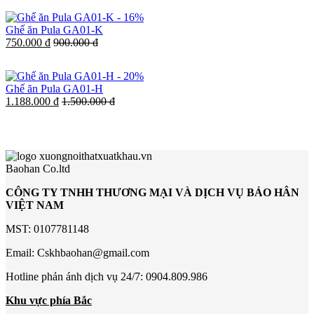
-
16%
Ghế ăn Pula GA01-K
750.000 đ
900.000 đ
-
20%
Ghế ăn Pula GA01-H
1.188.000 đ
1.500.000 đ
Baohan Co.ltd
CÔNG TY TNHH THƯƠNG MẠI VÀ DỊCH VỤ BẢO HÂN
VIỆT NAM
MST: 0107781148
Email: Cskhbaohan@gmail.com
Hotline phản ánh dịch vụ 24/7: 0904.809.986
Khu vực phía Bắc