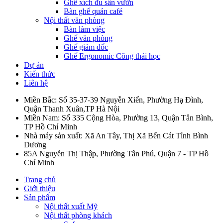
Ghế xích đu sân vườn
Bàn ghế quán café
Nội thất văn phòng
Bàn làm việc
Ghế văn phòng
Ghế giám đốc
Ghế Ergonomic Công thái học
Dự án
Kiến thức
Liên hệ
Miền Bắc: Số 35-37-39 Nguyễn Xiển, Phường Hạ Đình,
Quận Thanh Xuân,TP Hà Nội
Miền Nam: Số 335 Cộng Hòa, Phường 13, Quận Tân Bình,
TP Hồ Chí Minh
Nhà máy sản xuất: Xã An Tây, Thị Xã Bến Cát Tỉnh Bình
Dương
85A Nguyễn Thị Thập, Phường Tân Phú, Quận 7 - TP Hồ
Chí Minh
Trang chủ
Giới thiệu
Sản phẩm
Nội thất xuất Mỹ
Nội thất phòng khách