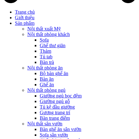
Trang chủ
Giới thiệu
Sản phẩm
Nội thất xuất Mỹ
Nội thất phòng khách
Sofa
Ghế thư giãn
Thảm
Tủ tab
Bàn trà
Nội thất phòng ăn
Bộ bàn ghế ăn
Bàn ăn
Ghế ăn
Nội thất phòng ngủ
Giường ngủ bọc đệm
Giường ngủ gỗ
Tủ kệ đầu giường
Gương trang trí
Bàn trang điểm
Nội thất sân vườn
Bàn ghế ăn sân vườn
Sofa sân vườn