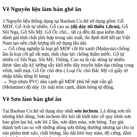
Về Nguyên liệu làm bàn ghế ăn
3 Nguyên liệu thông dụng tại Baohan Co.ltd sử dụng gồm: Gỗ
MDF, Gỗ Ash tự nhiên, Gỗ cao su
(độ dày tối thiểu 1,8cm),
Gỗ
Sồi Nga, Gỗ Sồi Mỹ, Gỗ Óc chó... tất cả đều đã qua kiểm định
đánh giá tính chất phù hợp trong sản xuất, ổn định thời tiết tại Việt
Nam tạo nên chất lượng tốt sử dụng lâu dài.
→ Gỗ công nghiệp là loại gỗ MDF cốt lõi xanh (Malaysia) chống
ẩm là loại cốt gỗ rất mịn, tính chịu lực chống thấm nước. Gỗ tự
nhiên có Sồi Nga, Sồi Mỹ, Thông, Cao su là các dòng tự nhiên
được tẩm sấy kỹ lưỡng sấy khô trên dây truyền hiện đại chống cong
vênh, mối mọt. Gỗ Óc chó đen ( Loại Óc chó Bắc Mỹ có giấy tờ
nhập khẩu từng lô hàng)
→ Nẹp nhựa PVC dán cạnh gỗ MDF phủ bề mặt vân gỗ
(Melamine) độ dày 1ly mài tròn cạnh, đánh bóng tự động.
Về Sơn làm bàn ghế ăn
Tại Baohan Co.ltd sử dụng duy nhất
sơn inchem
. Là dòng sơn tốt
nhưng khó dùng, Sơn inchem đòi hỏi rất khắt khe về quy trình sơn
bao gồm lau bả, sơn lót 2 lần, sơn dặm màu, sơn bóng. Tuy giá
thành hơi cao so với những dòng sơn thông thường nhưng lại cho ra
sản phẩm tinh xảo, chất lượng, lâu dài khó bay màu, độ cứng, đảm