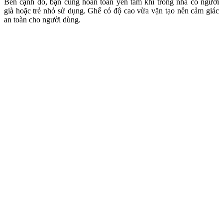
Bên cạnh đó, bạn cũng hoàn toàn yên tâm khi trong nhà có người
già hoặc trẻ nhỏ sử dụng. Ghế có độ cao vừa vặn tạo nên cảm giác
an toàn cho người dùng.