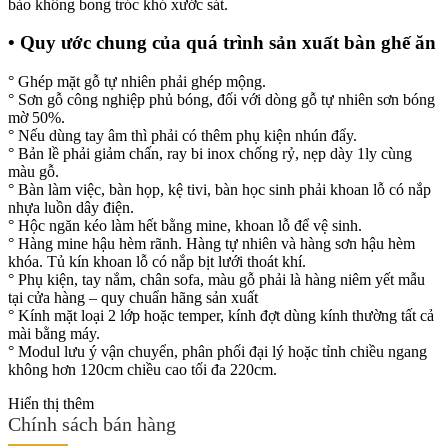
bảo không bong tróc khó xước sát.
• Quy ước chung của quá trình sản xuất bàn ghế ăn
° Ghép mặt gỗ tự nhiên phải ghép mộng.
° Sơn gỗ công nghiệp phủ bóng, đối với dòng gỗ tự nhiên sơn bóng
mờ 50%.
° Nếu dùng tay âm thì phải có thêm phụ kiện nhún đẩy.
° Bản lề phải giảm chấn, ray bi inox chống rỷ, nẹp dày 1ly cùng
màu gỗ.
° Bàn làm việc, bàn họp, kệ tivi, bàn học sinh phải khoan lỗ có nắp
nhựa luồn dây điện.
° Hộc ngăn kéo làm hết bằng mine, khoan lỗ để vệ sinh.
° Hàng mine hậu hèm rãnh. Hàng tự nhiên và hàng sơn hậu hèm
khóa. Tủ kín khoan lỗ có nắp bịt lưới thoát khí.
° Phụ kiện, tay nắm, chân sofa, màu gỗ phải là hàng niêm yết mẫu
tại cửa hàng – quy chuẩn hãng sản xuất
° Kính mặt loại 2 lớp hoặc temper, kính đợt dùng kính thường tất cả
mài bằng máy.
° Modul lưu ý vận chuyển, phân phối đại lý hoặc tỉnh chiều ngang
không hơn 120cm chiều cao tối đa 220cm.
Hiển thị thêm
Chính sách bán hàng