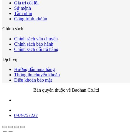
Giá trị cốt lõi
Sứ mệnh
Tầm nhìn
Công trình, dự án
Chính sách
Chính sách vận chuyển
Chính sách bảo hành
Chính sách đổi trả hàng
Dịch vụ
Hướng dẫn mua hàng
Thông tin chuyển khoản
Điều khoản bảo mật
Bản quyền thuộc về Baohan Co.ltd
0979757227