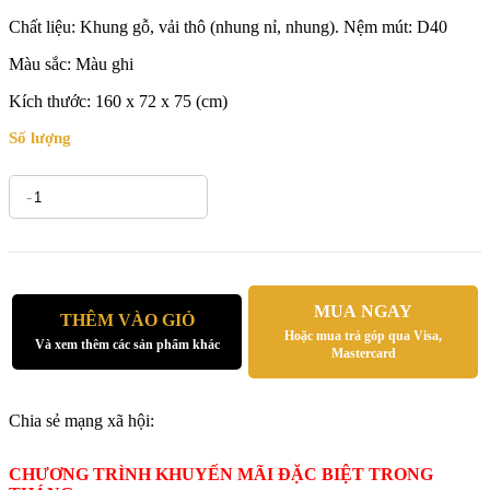
Chất liệu: Khung gỗ,
vải thô (nhung nỉ, nhung).
Nệm mút: D40
Màu sắc: Màu ghi
Kích thước:
160 x 72 x 75 (cm)
Số lượng
-
+
MUA NGAY
THÊM VÀO GIỎ
Hoặc mua trả góp qua Visa,
Và xem thêm các sản phẩm khác
Mastercard
Chia sẻ mạng xã hội:
CHƯƠNG TRÌNH KHUYẾN MÃI ĐẶC BIỆT TRONG