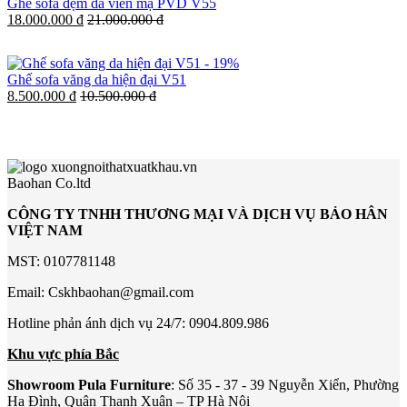
Ghế sofa đệm da viền mạ PVD V55
18.000.000 đ
21.000.000 đ
-
19%
Ghế sofa văng da hiện đại V51
8.500.000 đ
10.500.000 đ
Baohan Co.ltd
CÔNG TY TNHH THƯƠNG MẠI VÀ DỊCH VỤ BẢO HÂN
VIỆT NAM
MST: 0107781148
Email: Cskhbaohan@gmail.com
Hotline phản ánh dịch vụ 24/7: 0904.809.986
Khu vực phía Bắc
Showroom Pula Furniture
: Số 35 - 37 - 39 Nguyễn Xiển, Phường
Hạ Đình, Quận Thanh Xuân – TP Hà Nội