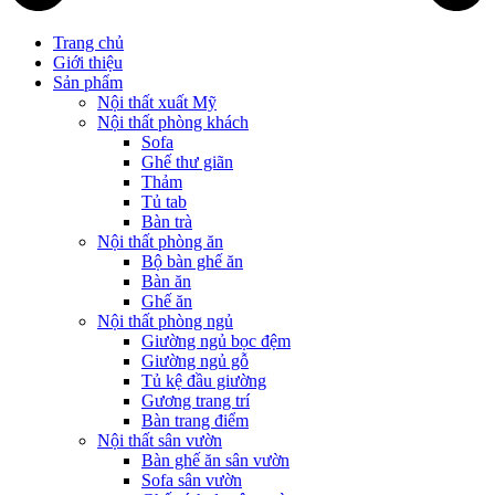
Trang chủ
Giới thiệu
Sản phẩm
Nội thất xuất Mỹ
Nội thất phòng khách
Sofa
Ghế thư giãn
Thảm
Tủ tab
Bàn trà
Nội thất phòng ăn
Bộ bàn ghế ăn
Bàn ăn
Ghế ăn
Nội thất phòng ngủ
Giường ngủ bọc đệm
Giường ngủ gỗ
Tủ kệ đầu giường
Gương trang trí
Bàn trang điểm
Nội thất sân vườn
Bàn ghế ăn sân vườn
Sofa sân vườn