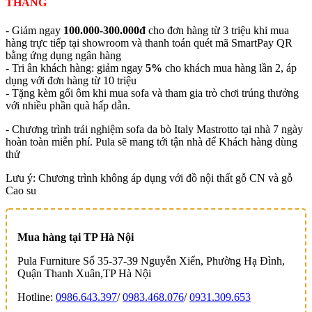
THÁNG
- Giảm ngay
100.000-300.000đ
cho đơn hàng từ 3 triệu khi mua
hàng trực tiếp tại showroom và thanh toán quét mã SmartPay QR
bằng ứng dụng ngân hàng
- Tri ân khách hàng: giảm ngay
5%
cho khách mua hàng lần 2, áp
dụng với đơn hàng từ 10 triệu
- Tặng kèm gối ôm khi mua sofa và tham gia trò chơi trúng thưởng
với nhiều phần quà hấp dẫn.
- Chương trình trải nghiệm sofa da bò Italy Mastrotto tại nhà 7 ngày
hoàn toàn miễn phí. Pula sẽ mang tới tận nhà để Khách hàng dùng
thử
Lưu ý: Chương trình không áp dụng với đồ nội thất gỗ CN và gỗ
Cao su
Mua hàng tại TP Hà Nội
Pula Furniture Số 35-37-39 Nguyễn Xiển, Phường Hạ Đình,
Quận Thanh Xuân,TP Hà Nội
Hotline:
0986.643.397
/
0983.468.076
/
0931.309.653