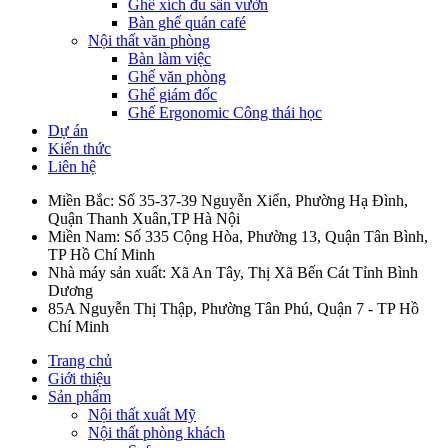
Ghế xích đu sân vườn
Bàn ghế quán café
Nội thất văn phòng
Bàn làm việc
Ghế văn phòng
Ghế giám đốc
Ghế Ergonomic Công thái học
Dự án
Kiến thức
Liên hệ
Miền Bắc: Số 35-37-39 Nguyễn Xiển, Phường Hạ Đình,
Quận Thanh Xuân,TP Hà Nội
Miền Nam: Số 335 Cộng Hòa, Phường 13, Quận Tân Bình,
TP Hồ Chí Minh
Nhà máy sản xuất: Xã An Tây, Thị Xã Bến Cát Tỉnh Bình
Dương
85A Nguyễn Thị Thập, Phường Tân Phú, Quận 7 - TP Hồ
Chí Minh
Trang chủ
Giới thiệu
Sản phẩm
Nội thất xuất Mỹ
Nội thất phòng khách