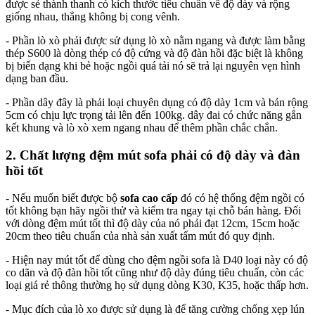
được sẻ thành thanh có kích thước tiêu chuẩn về độ dày và rộng
giống nhau, thẳng không bị cong vênh.
- Phần lò xò phải được sử dụng lò xò nằm ngang và được làm bằng
thép S600 là dòng thép có độ cứng và độ đàn hồi đặc biệt là không
bị biến dạng khi bẻ hoặc ngồi quá tải nó sẽ trả lại nguyên vẹn hình
dạng ban đầu.
- Phần dây đây là phải loại chuyên dụng có độ dày 1cm và bản rộng
5cm có chịu lực trọng tải lên đến 100kg. dây đai có chức năng gắn
kết khung và lò xò xem ngang nhau để thêm phần chắc chắn.
2. Chất lượng đệm mút sofa phải có độ dày và đàn
hồi tốt
- Nếu muốn biết được bộ
sofa cao cấp
đó có hệ thống đệm ngồi có
tốt không bạn hãy ngồi thử và kiểm tra ngay tại chỗ bán hàng. Đối
với dòng đệm mút tốt thì độ dày của nó phải đạt 12cm, 15cm hoặc
20cm theo tiêu chuẩn của nhà sản xuất tấm mút đó quy định.
- Hiện nay mút tốt để dùng cho đệm ngồi sofa là D40 loại này có độ
co dãn và độ đàn hồi tốt cũng như độ dày đúng tiêu chuẩn, còn các
loại giá rẻ thông thường họ sử dụng dòng K30, K35, hoặc thấp hơn.
- Mục đích của lò xo được sử dụng là để tăng cường chống xẹp lún