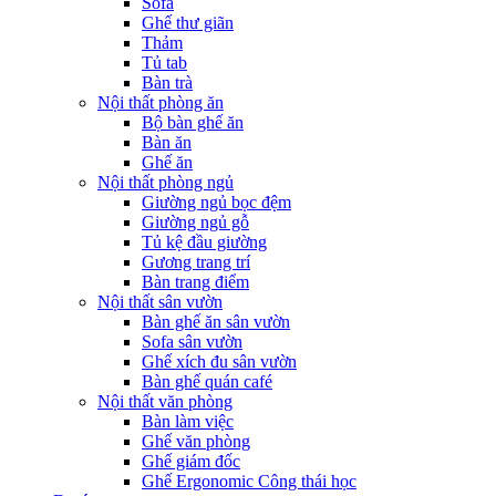
Sofa
Ghế thư giãn
Thảm
Tủ tab
Bàn trà
Nội thất phòng ăn
Bộ bàn ghế ăn
Bàn ăn
Ghế ăn
Nội thất phòng ngủ
Giường ngủ bọc đệm
Giường ngủ gỗ
Tủ kệ đầu giường
Gương trang trí
Bàn trang điểm
Nội thất sân vườn
Bàn ghế ăn sân vườn
Sofa sân vườn
Ghế xích đu sân vườn
Bàn ghế quán café
Nội thất văn phòng
Bàn làm việc
Ghế văn phòng
Ghế giám đốc
Ghế Ergonomic Công thái học