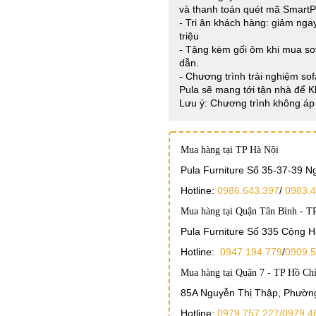
và thanh toán quét mã Smart
- Tri ân khách hàng: giảm ng
triệu
- Tặng kèm gối ôm khi mua sof
dẫn.
- Chương trình trải nghiệm sof
Pula sẽ mang tới tận nhà để 
Lưu ý: Chương trình không áp 
Mua hàng tại TP Hà Nội
Pula Furniture Số 35-37-39 
Hotline:
0986.643.397
/
0983.4
Mua hàng tại Quận Tân Bình - T
Pula Furniture Số 335 Cộng 
Hotline:
0947.194.779
/
0909.5
Mua hàng tại Quận 7 - TP Hồ Ch
85A Nguyễn Thị Thập, Phường
Hotline:
0979.757.227/
0979.4