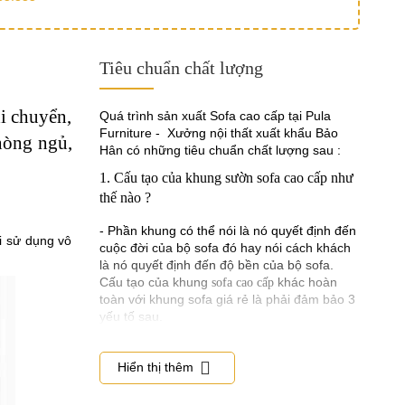
Tiêu chuẩn chất lượng
di chuyển,
Quá trình sản xuất Sofa cao cấp tại Pula
Furniture - Xưởng nội thất xuất khẩu Bảo
hòng ngủ,
Hân có những tiêu chuẩn chất lượng sau :
1. Cấu tạo của khung sườn sofa cao cấp như
thế nào ?
- Phần khung có thể nói là nó quyết định đến
i sử dụng vô
cuộc đời của bộ sofa đó hay nói cách khách
là nó quyết định đến độ bền của bộ sofa.
Cấu tạo của khung
khác hoàn
sofa cao cấp
toàn với khung sofa giá rẻ là phải đảm bảo 3
yếu tố sau.
- Phần gỗ làm khung phải được chọn lọc rất
kỹ lưỡng từ những loại gỗ tốt như gỗ sồi, gỗ
Hiển thị thêm
tần bì, xoan đào, và gỗ lim, các thanh gỗ đều
được sẻ thành thanh có kích thước tiêu