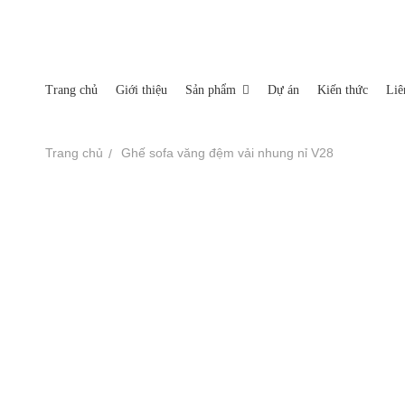
Miền Bắc: Số 35-37-39 Nguyễn Xiển, Phường Hạ Đình, Q
Nhà máy sản xuất: Xã An Tây, Thị Xã Bến Cát Tỉnh Bình 
Trang chủ
Giới thiệu
Sản phẩm
Dự án
Kiến thức
Liê
TRANG CHỦ
Trang chủ
Ghế sofa văng đệm vải nhung nỉ V28
GIỚI THIỆU
Sofa
SẢN PHẨM
Ghế thư giãn
DỰ ÁN
Thảm
KIẾN THỨC
Tủ tab
LIÊN HỆ
Bàn trà