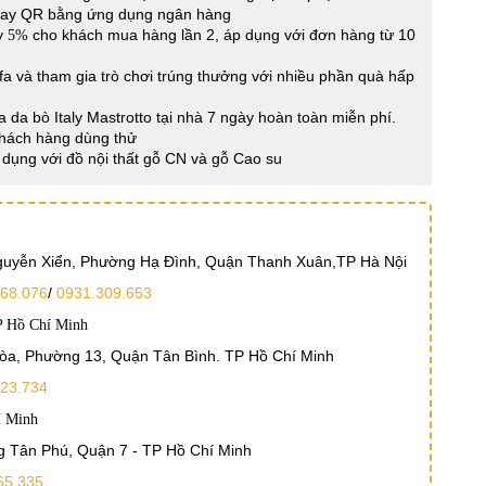
Pay QR bằng ứng dụng ngân hàng
ay
cho khách mua hàng lần 2, áp dụng với đơn hàng từ 10
5%
a và tham gia trò chơi trúng thưởng với nhiều phần quà hấp
a da bò Italy Mastrotto tại nhà 7 ngày hoàn toàn miễn phí.
Khách hàng dùng thử
dụng với đồ nội thất gỗ CN và gỗ Cao su
Nguyễn Xiển, Phường Hạ Đình, Quận Thanh Xuân,TP Hà Nội
68.076
/
0931.309.653
P Hồ Chí Minh
Hòa, Phường 13, Quận Tân Bình. TP Hồ Chí Minh
23.734
í Minh
 Tân Phú, Quận 7 - TP Hồ Chí Minh
65.335