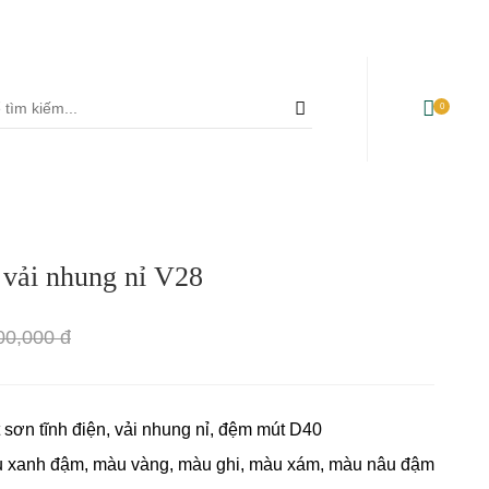
35 Cộng Hòa, Phường 13, Quận Tân Bình, TP Hồ Chí Minh
uyễn Thị Thập, Phường Tân Phú, Quận 7 - TP Hồ Chí Minh
0
Bàn ghế ăn sân vườn
Bàn làm việc
+
 vải nhung nỉ V28
Sofa sân vườn
Ghế văn phòng
Ghế xích đu sân vườn
Ghế giám đốc
00,000 đ
Bàn ghế quán café
Ghế Ergonomic Công thái
học
 sơn tĩnh điện, vải nhung nỉ, đệm mút D40
u xanh đậm, màu vàng, màu ghi, màu xám, màu nâu đậm