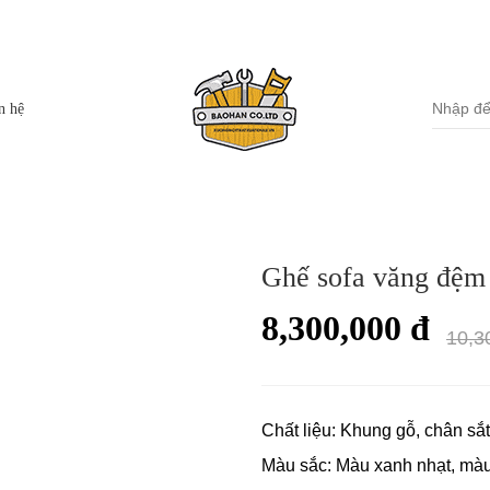
Miền Nam: Số 3
uận Thanh Xuân,TP Hà Nội
85A Ng
Dương
n hệ
Bộ bàn ghế ăn
Giường ngủ bọc đệm
Ghế sofa văng đệm
Bàn ăn
Giường ngủ gỗ
8,300,000 đ
Ghế ăn
Tủ kệ đầu giường
10,3
Gương trang trí
Bàn trang điểm
Chất liệu: Khung gỗ, chân sắt
Màu sắc: Màu xanh nhạt, mà