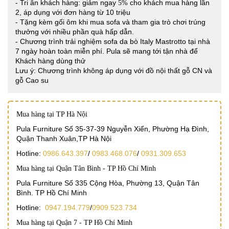
- Tri ân khách hàng: giảm ngay
cho khách mua hàng lần
5%
2, áp dụng với đơn hàng từ 10 triệu
- Tặng kèm gối ôm khi mua sofa và tham gia trò chơi trúng
thưởng với nhiều phần quà hấp dẫn.
- Chương trình trải nghiệm sofa da bò Italy Mastrotto tại nhà
7 ngày hoàn toàn miễn phí. Pula sẽ mang tới tận nhà để
Khách hàng dùng thử
Lưu ý: Chương trình không áp dụng với đồ nội thất gỗ CN và
gỗ Cao su
Mua hàng tại TP Hà Nội
Pula Furniture Số 35-37-39 Nguyễn Xiển, Phường Hạ Đình,
Quận Thanh Xuân,TP Hà Nội
Hotline:
0986.643.397
/
0983.468.076
/
0931.309.653
Mua hàng tại Quận Tân Bình - TP Hồ Chí Minh
Pula Furniture Số 335 Cộng Hòa, Phường 13, Quận Tân
Bình. TP Hồ Chí Minh
Hotline:
0947.194.779
/
0909.523.734
Mua hàng tại Quận 7 - TP Hồ Chí Minh