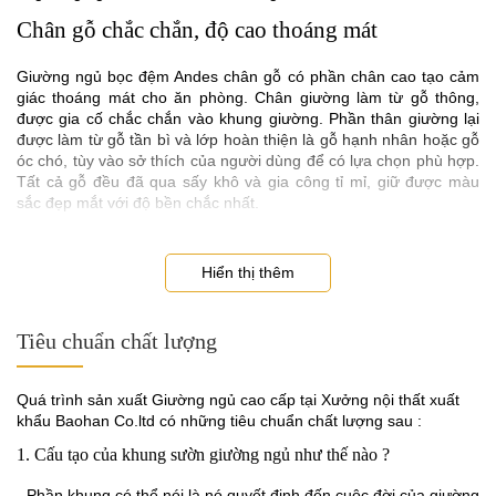
Chân gỗ chắc chắn, độ cao thoáng mát
Giường ngủ bọc đệm Andes chân gỗ có phần chân cao tạo cảm
giác thoáng mát cho ăn phòng. Chân giường làm từ gỗ thông,
được gia cố chắc chắn vào khung giường. Phần thân giường lại
được làm từ gỗ tần bì và lớp hoàn thiện là gỗ hạnh nhân hoặc gỗ
óc chó, tùy vào sở thích của người dùng để có lựa chọn phù hợp.
Tất cả gỗ đều đã qua sấy khô và gia công tỉ mỉ, giữ được màu
sắc đẹp mắt với độ bền chắc nhất.
Hiển thị thêm
Tiêu chuẩn chất lượng
Quá trình sản xuất Giường ngủ cao cấp tại Xưởng nội thất xuất
khẩu Baohan Co.ltd có những tiêu chuẩn chất lượng sau :
1. Cấu tạo của khung sườn giường ngủ như thế nào ?
- Phần khung có thể nói là nó quyết định đến cuộc đời của giường