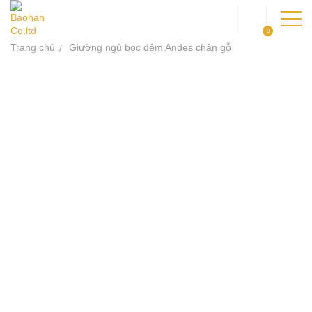
0
Trang chủ
Giường ngủ bọc đệm Andes chân gỗ
TRANG CHỦ
GIỚI THIỆU
SẢN PHẨM
DỰ ÁN
KIẾN THỨC
LIÊN HỆ