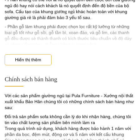
ngủ đó hay nói cách khách là nó quyết định đến độ bền của bộ
sofa. Cấu tạo của khung
khác hoàn toàn với khung
giường ngủ
giường giá rẻ là phải đảm bảo 3 yếu tố sau.
- Phần gỗ làm khung phải được chọn lọc rất kỹ lưỡng từ những
loại gỗ tốt như gỗ sồi, gỗ tần bì, xoan đào, và gỗ lim, các thanh
gỗ đều được sẻ thành thanh có kích thước tiêu chuẩn về độ dày
và rộng giống nhau, thẳng không bị cong vênh.
- Phần giát giường là gỗ sồi dày bản, không cong vênh mối mọt
Hiển thị thêm
Bọc đệm dày êm ái
2. Chất lượng đệm mút giường ngủ phải có độ dày và đàn hồi tốt
Giường ngủ Andes chân gỗ bọc đệm ở tất cả các mặt mang lại
- Nếu muốn biết được giường ngủ
đó có hệ thống đệm ngồi có tốt
Chính sách bán hàng
cảm giác thoải mái và êm ái nhất cho người dùng. Phần đệm làm
không bạn hãy kiểm tra ngay tại chỗ bán hàng. Đối với dòng đệm
từ sợi cao cấp, không bị xù vải hay dễ bung, đứt chỉ. Đây là mẫu
mút tốt thì độ dày của nó phải đạt 5cm tối thiểu theo tiêu chuẩn
giường hoàn hảo cho những người yêu thích sự đơn giản trong
của nhà sản xuất tấm mút đó quy định.
Với các sản phẩm giường ngủ tại Pula Furniture - Xưởng nội thất
một không gian phòng ngủ hiện đại.
- Hiện nay mút tốt để dùng cho giường ngủ bọc đệm là D40 loại
xuất khẩu Bảo Hân chúng tôi có những chính sách bán hàng như
này có độ co dãn và độ đàn hồi tốt cũng như độ dày đúng tiêu
sau:
chuẩn, còn các loại giá rẻ thông thường họ sử dụng dòng K30,
Đổi trả sản phẩm sofa không cần lý do khi nhận hàng, chúng tôi
K35, hoặc thấp hơn.
tin vào chất lượng sản phẩm bên mình làm ra
3. Chất liệu bọc giường ngủ cao cấp phải được nhập khẩu
Trong quá trình sử dụng, khách hàng được bảo hành 1 năm với
phần da bọc, đệm mút, động cơ và 5 năm với kết cấu khung