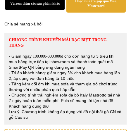
Hoặc mua trả góp qua Visa,
Và xem thêm các sản phẩm khác
Mastercard
Chia sẻ mạng xã hội:
CHƯƠNG TRÌNH KHUYẾN MÃI ĐẶC BIỆT TRONG
THÁNG
- Giảm ngay
cho đơn hàng từ 3 triệu khi
100.000-300.000đ
mua hàng trực tiếp tại showroom và thanh toán quét mã
SmartPay QR bằng ứng dụng ngân hàng
- Tri ân khách hàng: giảm ngay
cho khách mua hàng lần
5%
2, áp dụng với đơn hàng từ 10 triệu
- Tặng kèm gối ôm khi mua sofa và tham gia trò chơi trúng
thưởng với nhiều phần quà hấp dẫn.
- Chương trình trải nghiệm sofa da bò Italy Mastrotto tại nhà
7 ngày hoàn toàn miễn phí. Pula sẽ mang tới tận nhà để
Khách hàng dùng thử
Lưu ý: Chương trình không áp dụng với đồ nội thất gỗ CN và
gỗ Cao su