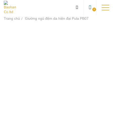
0
Trang chủ
Giường ngủ đệm da hiện đại Pula PB07
TRANG CHỦ
GIỚI THIỆU
SẢN PHẨM
DỰ ÁN
KIẾN THỨC
LIÊN HỆ