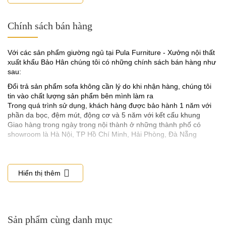
- Nếu muốn biết được giường ngủ
đó có hệ thống đệm ngồi có tốt
Chính sách bán hàng
không bạn hãy kiểm tra ngay tại chỗ bán hàng. Đối với dòng đệm
mút tốt thì độ dày của nó phải đạt 5cm tối thiểu theo tiêu chuẩn
của nhà sản xuất tấm mút đó quy định.
Với các sản phẩm giường ngủ tại Pula Furniture - Xưởng nội thất
- Hiện nay mút tốt để dùng cho giường ngủ bọc đệm là D40 loại
xuất khẩu Bảo Hân chúng tôi có những chính sách bán hàng như
này có độ co dãn và độ đàn hồi tốt cũng như độ dày đúng tiêu
sau:
chuẩn, còn các loại giá rẻ thông thường họ sử dụng dòng K30,
Đổi trả sản phẩm sofa không cần lý do khi nhận hàng, chúng tôi
K35, hoặc thấp hơn.
tin vào chất lượng sản phẩm bên mình làm ra
3. Chất liệu bọc giường ngủ cao cấp phải được nhập khẩu
Trong quá trình sử dụng, khách hàng được bảo hành 1 năm với
phần da bọc, đệm mút, động cơ và 5 năm với kết cấu khung
- Chất liệu tốt để bọc đối với giường ngủ cao cấp khi sử dụng chất
Giao hàng trong ngày trong nội thành ở những thành phố có
liệu da để bọc là phải dòng da thật, da Microfiber, Carola dung
showroom là Hà Nội, TP Hồ Chí Minh, Hải Phòng, Đà Nẵng
tiêu chuẩn chất lượng.
- Đối với chất liệu nỉ vải để bọc sofa cũng cần phải chọn loại tốt
dòng nhập khẩu của các nước tiên tiến như Anh, Pháp, Bỉ, Hàn
Hiển thị thêm
Quốc.
Giường ngủ đệm da hiện đại Pula PB07 viền vàng
Trong phong thủy, màu vàng mang ý nghĩa tốt đẹp. Đây là màu
của mặt trời, là màu của hạnh phúc, năng lượng sôi động và đầy
Sản phẩm cùng danh mục
tích cực.