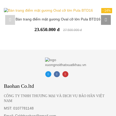
Pula Furniture là đơn vị phân phối giường ngủ đệm da hiện đại
Pula PB07 toàn quốc. Quý khách hàng có nhu cầu về sản phẩm,
-
14%
vui lòng liên hệ Pula Furniture để nhận được hỗ trợ sớm nhất.
Bàn trang điểm mặt gương Oval cỡ lớn Pula BTD16
23.650.000 đ
27.500.000 đ
Baohan Co.ltd
CÔNG TY TNHH THƯƠNG MẠI VÀ DỊCH VỤ BẢO HÂN VIỆT
NAM
MST: 0107781148
Email: Cskhbaohan@gmail.com