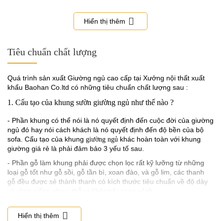
những sản phẩm nội thất như sofa, đệm trên thị trường hiện nay.
Những đặc tính nổi bật của đệm mút mang thương hiệu Việt
Hiển thị thêm
Nhật:
Công nghệ sản xuất mút hiện đại để cho ra những sản phẩm
Tiêu chuẩn chất lượng
chất lượng, có độ chính xác cao về kích thường dài, rộng, cao
vật mật độ vật chất. Các khối mút tạo thành có phom dáng ổn
định và vẫn đảm bảo độ êm ái.
Quá trình sản xuất Giường ngủ cao cấp tại Xưởng nội thất xuất
Nguyên liệu sản xuất đệm mút được tuyển chọn kỹ càng để
khẩu Baohan Co.ltd có những tiêu chuẩn chất lượng sau :
cho ra sản phẩm có tuổi thọ sử dụng lên tới trên 10 năm.
Mức giá của đệm mút ở mức trung bình, phù hợp với ngân
1. Cấu tạo của khung sườn giường ngủ như thế nào ?
sách của người dùng Việt.
Viền vàng mang ý nghĩa tốt đẹp
- Phần khung có thể nói là nó quyết định đến cuộc đời của giường
ngủ đó hay nói cách khách là nó quyết định đến độ bền của bộ
Giường ngủ đệm da hiện đại Pula PB07 phiên bản tiêu chuẩn sử
sofa. Cấu tạo của khung
khác hoàn toàn với khung
giường ngủ
dụng viền vàng ánh kim. Màu vàng mang nhiều ý nghĩa tốt đẹp
giường giá rẻ là phải đảm bảo 3 yếu tố sau.
trong cuộc sống, tình yêu và cả phong thủy. Trong cuộc sống,
- Phần gỗ làm khung phải được chọn lọc rất kỹ lưỡng từ những
vàng ánh kim là màu của tình yêu rực rỡ kiêu sa và không thiếu
loại gỗ tốt như gỗ sồi, gỗ tần bì, xoan đào, và gỗ lim, các thanh
sự chân thành, tin tưởng.
gỗ đều được sẻ thành thanh có kích thước tiêu chuẩn về độ dày
và rộng giống nhau, thẳng không bị cong vênh.
- Phần giát giường là gỗ sồi dày bản, không cong vênh mối mọt
Hiển thị thêm
2. Chất lượng đệm mút giường ngủ phải có độ dày và đàn hồi tốt