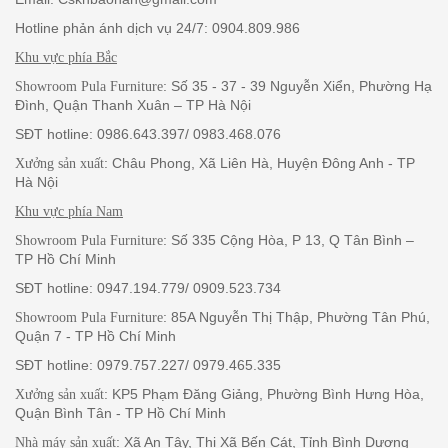
Hotline phản ánh dịch vụ 24/7: 0904.809.986
Khu vực phía Bắc
: Số 35 - 37 - 39 Nguyễn Xiển, Phường Hạ
Showroom Pula Furniture
Đình, Quận Thanh Xuân – TP Hà Nội
SĐT hotline: 0986.643.397/ 0983.468.076
: Châu Phong, Xã Liên Hà, Huyện Đông Anh - TP
Xưởng sản xuất
Hà Nội
Khu vực phía Nam
: Số 335 Cộng Hòa, P 13, Q Tân Bình –
Showroom Pula Furniture
TP Hồ Chí Minh
SĐT hotline: 0947.194.779/ 0909.523.734
: 85A Nguyễn Thị Thập, Phường Tân Phú,
Showroom Pula Furniture
Quận 7 - TP Hồ Chí Minh
SĐT hotline: 0979.757.227/ 0979.465.335
: KP5 Phạm Đăng Giảng, Phường Bình Hưng Hòa,
Xưởng sản xuất
Quận Bình Tân - TP Hồ Chí Minh
: Xã An Tây, Thị Xã Bến Cát, Tỉnh Bình Dương
Nhà máy sản xuất