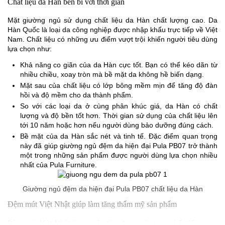
Chất liệu da Hàn bền bỉ với thời gian
Mặt giường ngủ sử dụng chất liệu da Hàn chất lượng cao. Da
Hàn Quốc là loại da công nghiệp được nhập khẩu trực tiếp về Việt
Nam. Chất liệu có những ưu điểm vượt trội khiến người tiêu dùng
lựa chọn như:
Khả năng co giãn của da Hàn cực tốt. Bạn có thể kéo dãn từ
nhiều chiều, xoay tròn mà bề mặt da không hề biến dạng.
Mặt sau của chất liệu có lớp bông mềm mịn để tăng độ đàn
hồi và độ mềm cho da thành phẩm.
So với các loại da ở cùng phân khúc giá, da Hàn có chất
lượng và độ bền tốt hơn. Thời gian sử dụng của chất liệu lên
tới 10 năm hoặc hơn nếu người dùng bảo dưỡng đúng cách.
Bề mặt của da Hàn sắc nét và tinh tế. Đặc điểm quan trọng
này đã giúp giường ngủ đệm da hiện đại Pula PB07 trở thành
một trong những sản phẩm được người dùng lựa chọn nhiều
nhất của Pula Furniture.
Giường ngủ đệm da hiện đại Pula PB07 chất liệu da Hàn
Đệm mút Việt Nhật giúp làm tăng thẩm mỹ sản phẩm
Đệm mút Việt Nhật là nguyên liệu được sử dụng phổ biến trong