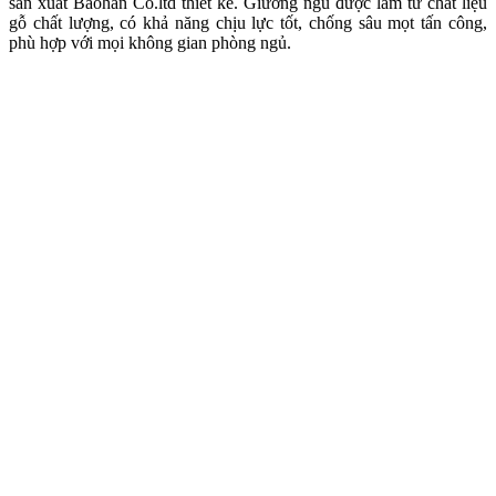
sản xuất Baohan Co.ltd thiết kế. Giường ngủ được làm từ chất liệu
gỗ chất lượng, có khả năng chịu lực tốt, chống sâu mọt tấn công,
phù hợp với mọi không gian phòng ngủ.