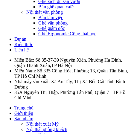
Ghế xích đu sân vườn
Bàn ghế quán café
Nội thất văn phòng
Bàn làm việc
Ghế văn phòng
Ghế giám đốc
Ghế Ergonomic Công thái học
Dự án
Kiến thức
Liên hệ
Miền Bắc: Số 35-37-39 Nguyễn Xiển, Phường Hạ Đình,
Quận Thanh Xuân,TP Hà Nội
Miền Nam: Số 335 Cộng Hòa, Phường 13, Quận Tân Bình,
TP Hồ Chí Minh
Nhà máy sản xuất: Xã An Tây, Thị Xã Bến Cát Tỉnh Bình
Dương
85A Nguyễn Thị Thập, Phường Tân Phú, Quận 7 - TP Hồ
Chí Minh
Trang chủ
Giới thiệu
Sản phẩm
Nội thất xuất Mỹ
Nội thất phòng khách