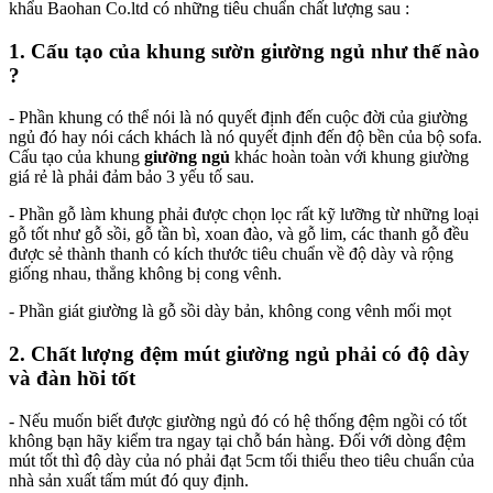
khẩu Baohan Co.ltd có những tiêu chuẩn chất lượng sau :
1. Cấu tạo của khung sườn giường ngủ như thế nào
?
- Phần khung có thể nói là nó quyết định đến cuộc đời của giường
ngủ đó hay nói cách khách là nó quyết định đến độ bền của bộ sofa.
Cấu tạo của khung
giường ngủ
khác hoàn toàn với khung giường
giá rẻ là phải đảm bảo 3 yếu tố sau.
- Phần gỗ làm khung phải được chọn lọc rất kỹ lưỡng từ những loại
gỗ tốt như gỗ sồi, gỗ tần bì, xoan đào, và gỗ lim, các thanh gỗ đều
được sẻ thành thanh có kích thước tiêu chuẩn về độ dày và rộng
giống nhau, thẳng không bị cong vênh.
- Phần giát giường là gỗ sồi dày bản, không cong vênh mối mọt
2. Chất lượng đệm mút giường ngủ phải có độ dày
và đàn hồi tốt
- Nếu muốn biết được giường ngủ
đó có hệ thống đệm ngồi có tốt
không bạn hãy kiểm tra ngay tại chỗ bán hàng. Đối với dòng đệm
mút tốt thì độ dày của nó phải đạt 5cm tối thiểu theo tiêu chuẩn của
nhà sản xuất tấm mút đó quy định.