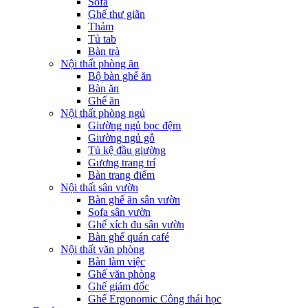
Sofa
Ghế thư giãn
Thảm
Tủ tab
Bàn trà
Nội thất phòng ăn
Bộ bàn ghế ăn
Bàn ăn
Ghế ăn
Nội thất phòng ngủ
Giường ngủ bọc đệm
Giường ngủ gỗ
Tủ kệ đầu giường
Gương trang trí
Bàn trang điểm
Nội thất sân vườn
Bàn ghế ăn sân vườn
Sofa sân vườn
Ghế xích đu sân vườn
Bàn ghế quán café
Nội thất văn phòng
Bàn làm việc
Ghế văn phòng
Ghế giám đốc
Ghế Ergonomic Công thái học