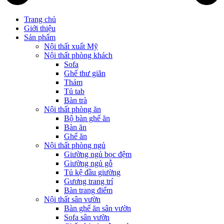
Trang chủ
Giới thiệu
Sản phẩm
Nội thất xuất Mỹ
Nội thất phòng khách
Sofa
Ghế thư giãn
Thảm
Tủ tab
Bàn trà
Nội thất phòng ăn
Bộ bàn ghế ăn
Bàn ăn
Ghế ăn
Nội thất phòng ngủ
Giường ngủ bọc đệm
Giường ngủ gỗ
Tủ kệ đầu giường
Gương trang trí
Bàn trang điểm
Nội thất sân vườn
Bàn ghế ăn sân vườn
Sofa sân vườn