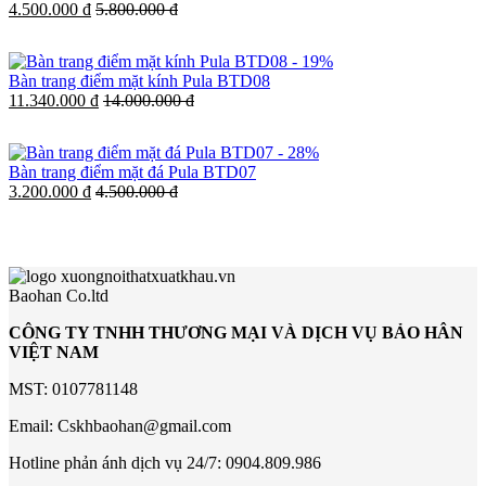
4.500.000 đ
5.800.000 đ
-
19%
Bàn trang điểm mặt kính Pula BTD08
11.340.000 đ
14.000.000 đ
-
28%
Bàn trang điểm mặt đá Pula BTD07
3.200.000 đ
4.500.000 đ
Baohan Co.ltd
CÔNG TY TNHH THƯƠNG MẠI VÀ DỊCH VỤ BẢO HÂN
VIỆT NAM
MST: 0107781148
Email: Cskhbaohan@gmail.com
Hotline phản ánh dịch vụ 24/7: 0904.809.986