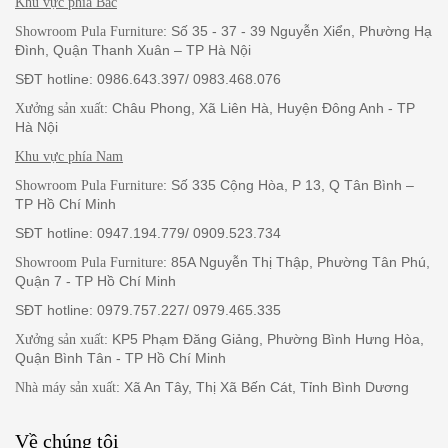
Khu vực phía Bắc
: Số 35 - 37 - 39 Nguyễn Xiển, Phường Hạ
Showroom Pula Furniture
Đình, Quận Thanh Xuân – TP Hà Nội
SĐT hotline: 0986.643.397/ 0983.468.076
: Châu Phong, Xã Liên Hà, Huyện Đông Anh - TP
Xưởng sản xuất
Hà Nội
Khu vực phía Nam
: Số 335 Cộng Hòa, P 13, Q Tân Bình –
Showroom Pula Furniture
TP Hồ Chí Minh
SĐT hotline: 0947.194.779/ 0909.523.734
: 85A Nguyễn Thị Thập, Phường Tân Phú,
Showroom Pula Furniture
Quận 7 - TP Hồ Chí Minh
SĐT hotline: 0979.757.227/ 0979.465.335
: KP5 Phạm Đăng Giảng, Phường Bình Hưng Hòa,
Xưởng sản xuất
Quận Bình Tân - TP Hồ Chí Minh
: Xã An Tây, Thị Xã Bến Cát, Tỉnh Bình Dương
Nhà máy sản xuất
Về chúng tôi