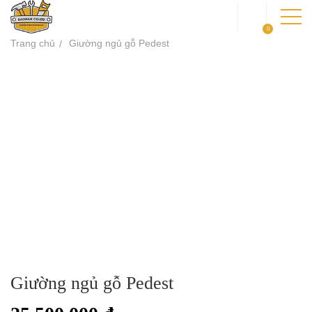
0
Trang chủ
Giường ngủ gỗ Pedest
TRANG CHỦ
GIỚI THIỆU
SẢN PHẨM
DỰ ÁN
KIẾN THỨC
LIÊN HỆ
Giường ngủ gỗ Pedest