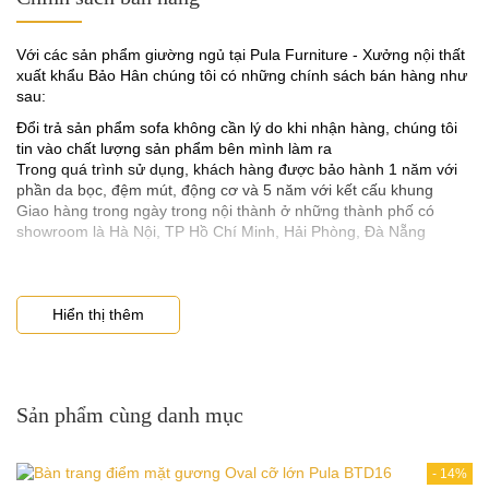
không bạn hãy kiểm tra ngay tại chỗ bán hàng. Đối với dòng đệm
mút tốt thì độ dày của nó phải đạt 5cm tối thiểu theo tiêu chuẩn
của nhà sản xuất tấm mút đó quy định.
Với các sản phẩm giường ngủ tại Pula Furniture - Xưởng nội thất
- Hiện nay mút tốt để dùng cho giường ngủ bọc đệm là D40 loại
xuất khẩu Bảo Hân chúng tôi có những chính sách bán hàng như
này có độ co dãn và độ đàn hồi tốt cũng như độ dày đúng tiêu
sau:
chuẩn, còn các loại giá rẻ thông thường họ sử dụng dòng K30,
Đổi trả sản phẩm sofa không cần lý do khi nhận hàng, chúng tôi
K35, hoặc thấp hơn.
tin vào chất lượng sản phẩm bên mình làm ra
3. Chất liệu bọc giường ngủ cao cấp phải được nhập khẩu
Trong quá trình sử dụng, khách hàng được bảo hành 1 năm với
phần da bọc, đệm mút, động cơ và 5 năm với kết cấu khung
Giao hàng trong ngày trong nội thành ở những thành phố có
- Chất liệu tốt để bọc đối với giường ngủ cao cấp khi sử dụng chất
showroom là Hà Nội, TP Hồ Chí Minh, Hải Phòng, Đà Nẵng
liệu da để bọc là phải dòng da thật, da Microfiber, Carola dung
tiêu chuẩn chất lượng.
- Đối với chất liệu nỉ vải để bọc sofa cũng cần phải chọn loại tốt
dòng nhập khẩu của các nước tiên tiến như Anh, Pháp, Bỉ, Hàn
Hiển thị thêm
Quốc.
Sản phẩm cùng danh mục
-
14%