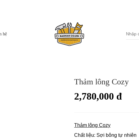
Miền Nam: S
Thanh Xuân,TP Hà Nội
85A
g
n hệ
Bộ bàn ghế ăn
Giường ngủ bọc đệm
Thảm lông Cozy
Bàn ăn
Giường ngủ gỗ
2,780,000 đ
Ghế ăn
Tủ kệ đầu giường
Gương trang trí
Bàn trang điểm
Thảm lông Cozy
Chất liệu: Sợi bông tự nhiên