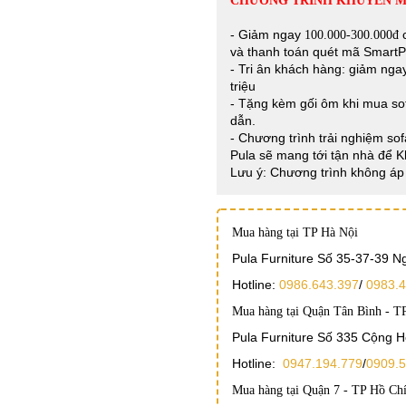
CHƯƠNG TRÌNH KHUYẾN M
- Giảm ngay
c
100.000-300.000đ
và thanh toán quét mã Smart
- Tri ân khách hàng: giảm ng
triệu
- Tặng kèm gối ôm khi mua sof
dẫn.
- Chương trình trải nghiệm sof
Pula sẽ mang tới tận nhà để 
Lưu ý: Chương trình không áp 
Mua hàng tại TP Hà Nội
Pula Furniture Số 35-37-39 
Hotline:
0986.643.397
/
0983.4
Mua hàng tại Quận Tân Bình - T
Pula Furniture Số 335 Cộng 
Hotline:
0947.194.779
/
0909.5
Mua hàng tại Quận 7 - TP Hồ Ch