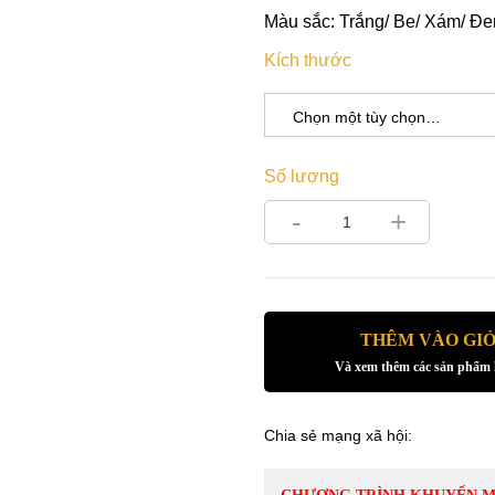
Màu sắc: Trắng/ Be/ Xám/ Đe
Kích thước
Số lượng
-
+
THÊM VÀO GI
Và xem thêm các sản phẩm
Chia sẻ mạng xã hội: