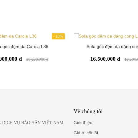
-
10%
a góc đệm da Carola L36
Sofa góc đệm da dáng co
000.000 đ
16.500.000 đ
30.000.000 đ
19.500.
Về chúng tôi
Giới thiệu
 DỊCH VỤ BẢO HÂN VIỆT NAM
Giá trị cốt lõi