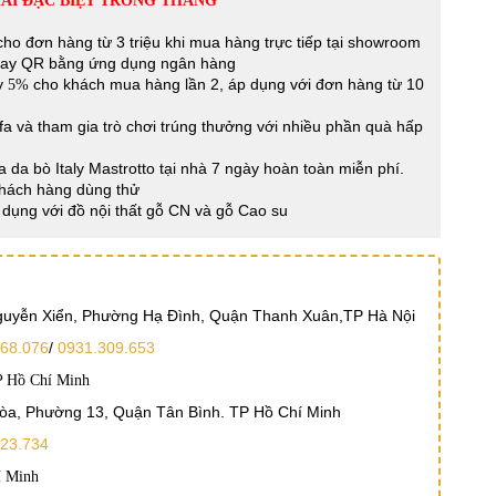
ÃI ĐẶC BIỆT TRONG THÁNG
ho đơn hàng từ 3 triệu khi mua hàng trực tiếp tại showroom
Pay QR bằng ứng dụng ngân hàng
ay
cho khách mua hàng lần 2, áp dụng với đơn hàng từ 10
5%
a và tham gia trò chơi trúng thưởng với nhiều phần quà hấp
a da bò Italy Mastrotto tại nhà 7 ngày hoàn toàn miễn phí.
Khách hàng dùng thử
dụng với đồ nội thất gỗ CN và gỗ Cao su
Nguyễn Xiển, Phường Hạ Đình, Quận Thanh Xuân,TP Hà Nội
68.076
/
0931.309.653
P Hồ Chí Minh
Hòa, Phường 13, Quận Tân Bình. TP Hồ Chí Minh
23.734
í Minh