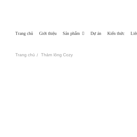
Miền Bắc: Số 35-37-39 Nguyễn Xiển, Phường Hạ Đình, Quận 
Nhà máy sản xuất: Xã An Tây, Thị Xã Bến Cát Tỉnh Bình Dươn
Trang chủ
Giới thiệu
Sản phẩm
Dự án
Kiến thức
Liê
TRANG CHỦ
Trang chủ
Thảm lông Cozy
GIỚI THIỆU
SẢN PHẨM
Sofa
Ghế thư giãn
DỰ ÁN
Thảm
KIẾN THỨC
Tủ tab
LIÊN HỆ
Bàn trà