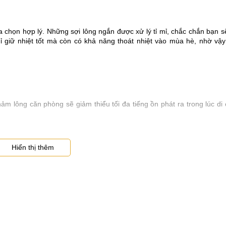
 lựa chọn hợp lý. Những sợi lông ngắn được xử lý tỉ mỉ, chắc chắn bạn
ỉ giữ nhiệt tốt mà còn có khả năng thoát nhiệt vào mùa hè, nhờ vậ
hảm lông căn phòng sẽ giảm thiểu tối đa tiếng ồn phát ra trong lúc di
Hiển thị thêm