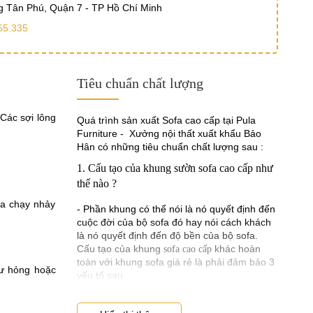
 Tân Phú, Quận 7 - TP Hồ Chí Minh
65.335
Tiêu chuẩn chất lượng
 Các sợi lông
Quá trình sản xuất Sofa cao cấp tại Pula
Furniture - Xưởng nội thất xuất khẩu Bảo
Hân có những tiêu chuẩn chất lượng sau :
1. Cấu tạo của khung sườn sofa cao cấp như
thế nào ?
ha chạy nhảy
- Phần khung có thể nói là nó quyết định đến
cuộc đời của bộ sofa đó hay nói cách khách
là nó quyết định đến độ bền của bộ sofa.
Cấu tạo của khung
khác hoàn
sofa cao cấp
toàn với khung sofa giá rẻ là phải đảm bảo 3
hư hỏng hoặc
yếu tố sau.
- Phần gỗ làm khung phải được chọn lọc rất
kỹ lưỡng từ những loại gỗ tốt như gỗ sồi, gỗ