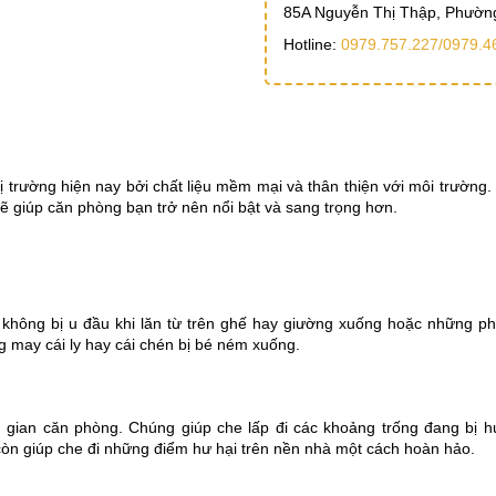
85A Nguyễn Thị Thập, Phường
Hotline:
0979.757.227/
0979.4
trường hiện nay bởi chất liệu mềm mại và thân thiện với môi trường.
ẽ giúp căn phòng bạn trở nên nổi bật và sang trọng hơn.
n không bị u đầu khi lăn từ trên ghế hay giường xuống hoặc những p
 may cái ly hay cái chén bị bé ném xuống.
 gian căn phòng. Chúng giúp che lấp đi các khoảng trống đang bị 
m còn giúp che đi những điểm hư hại trên nền nhà một cách hoàn hảo.