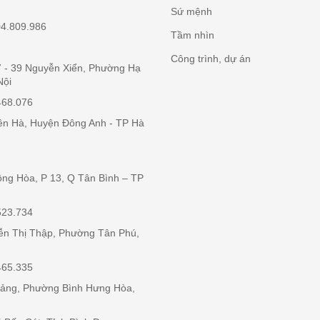
Sứ mệnh
04.809.986
Tầm nhìn
Công trình, dự án
37 - 39 Nguyễn Xiển, Phường Hạ
Nội
468.076
iên Hà, Huyện Đông Anh - TP Hà
ộng Hòa, P 13, Q Tân Bình – TP
523.734
ễn Thị Thập, Phường Tân Phú,
465.335
iảng, Phường Bình Hưng Hòa,