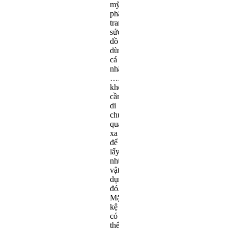
mỹ
phẩm,
trang
sức,
đồ
dùng
cá
nhân,
….mà
không
cần
di
chuyển
quá
xa
để
lấy
những
vật
dụng
đó.
Mặt
kệ
có
thể