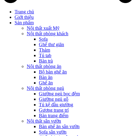
Trang chủ
Giới thiệu
Sản phẩm
Nội thất xuất Mỹ
Nội thất phòng khách
Sofa
Ghế thư giãn
Thảm
Tủ tab
Bàn trà
Nội thất phòng ăn
Bộ bàn ghế ăn
Bàn ăn
Ghế ăn
Nội thất phòng ngủ
Giường ngủ bọc đệm
Giường ngủ gỗ
Tủ kệ đầu giường
Gương trang trí
Bàn trang điểm
Nội thất sân vườn
Bàn ghế ăn sân vườn
Sofa sân vườn