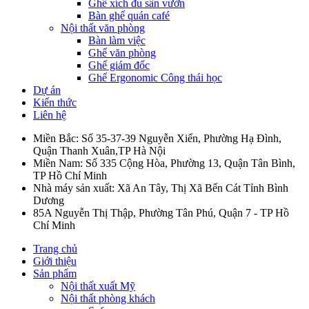
Ghế xích đu sân vườn
Bàn ghế quán café
Nội thất văn phòng
Bàn làm việc
Ghế văn phòng
Ghế giám đốc
Ghế Ergonomic Công thái học
Dự án
Kiến thức
Liên hệ
Miền Bắc: Số 35-37-39 Nguyễn Xiển, Phường Hạ Đình,
Quận Thanh Xuân,TP Hà Nội
Miền Nam: Số 335 Cộng Hòa, Phường 13, Quận Tân Bình,
TP Hồ Chí Minh
Nhà máy sản xuất: Xã An Tây, Thị Xã Bến Cát Tỉnh Bình
Dương
85A Nguyễn Thị Thập, Phường Tân Phú, Quận 7 - TP Hồ
Chí Minh
Trang chủ
Giới thiệu
Sản phẩm
Nội thất xuất Mỹ
Nội thất phòng khách