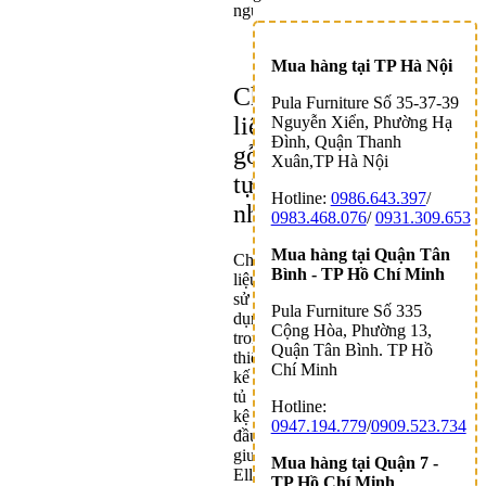
ngủ.
Mua hàng tại TP Hà Nội
Chất
Pula Furniture Số 35-37-39
liệu
Nguyễn Xiển, Phường Hạ
Đình, Quận Thanh
gỗ
Xuân,TP Hà Nội
tự
Hotline:
0986.643.397
/
nhiên
0983.468.076
/
0931.309.653
Mua hàng tại Quận Tân
Chất
Bình - TP Hồ Chí Minh
liệu
sử
Pula Furniture Số 335
dụng
Cộng Hòa, Phường 13,
trong
Quận Tân Bình. TP Hồ
thiết
Chí Minh
kế
tủ
Hotline:
kệ
0947.194.779
/
0909.523.734
đầu
giường
Mua hàng tại Quận 7 -
Ellington
TP Hồ Chí Minh