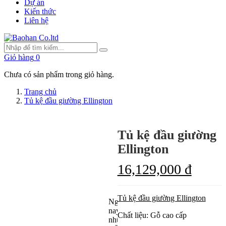
Dự án
Kiến thức
Liên hệ
Giỏ hàng
0
Chưa có sản phẩm trong giỏ hàng.
Trang chủ
Tủ kệ đầu giường Ellington
Tủ kệ đầu giường
Thông
Ellington
tin
sản
16,129,000 đ
phẩm
Tủ kệ đầu giường Ellington
Ngày
nay
Chất liệu: Gỗ cao cấp
những