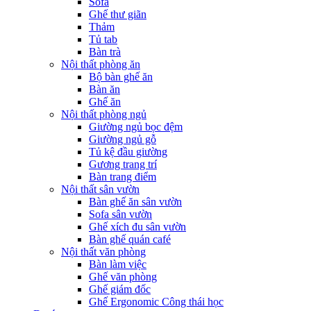
Sofa
Ghế thư giãn
Thảm
Tủ tab
Bàn trà
Nội thất phòng ăn
Bộ bàn ghế ăn
Bàn ăn
Ghế ăn
Nội thất phòng ngủ
Giường ngủ bọc đệm
Giường ngủ gỗ
Tủ kệ đầu giường
Gương trang trí
Bàn trang điểm
Nội thất sân vườn
Bàn ghế ăn sân vườn
Sofa sân vườn
Ghế xích đu sân vườn
Bàn ghế quán café
Nội thất văn phòng
Bàn làm việc
Ghế văn phòng
Ghế giám đốc
Ghế Ergonomic Công thái học