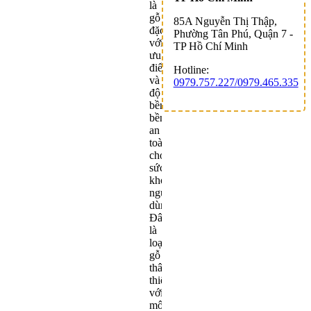
là
gỗ
85A Nguyễn Thị Thập,
đặc
Phường Tân Phú, Quận 7 -
với
TP Hồ Chí Minh
ưu
điểm
Hotline:
và
0979.757.227/
0979.465.335
độ
bền
bền
an
toàn
cho
sức
khỏe
người
dùng.
Đây
là
loại
gỗ
thân
thiện
với
môi