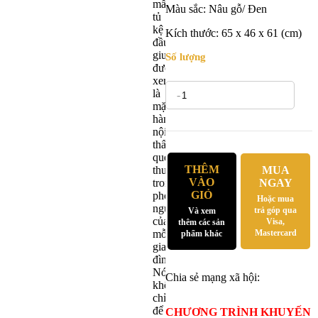
mẫu
Màu sắc: Nâu gỗ/ Đen
tủ
kệ
Kích thước: 65 x 46 x 61 (cm)
đầu
giường
Số lượng
được
xem
là
-
+
mặt
hàng
nội
thất
quen
THÊM
thuộc
MUA
VÀO
trong
NGAY
GIỎ
phòng
Hoặc mua
ngủ
trả góp qua
Và xem
của
Visa,
thêm các sản
mỗi
Mastercard
phẩm khác
gia
đình.
Nó
Chia sẻ mạng xã hội:
không
chỉ
để
CHƯƠNG TRÌNH KHUYẾN