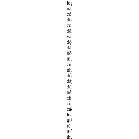
loại
này
có
độ
co
dãn
và
độ
đàn
hồi
tốt
cũng
như
độ
dày
đúng
tiêu
chuẩn,
còn
các
loại
giá
rẻ
thông
thường