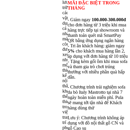
lưu
MÃI ĐẶC BIỆT TRONG
trữ
THÁNG
các
vật
- Giảm ngay
100.000-300.000đ
dụng
cho đơn hàng từ 3 triệu khi mua
cá
hàng trực tiếp tại showroom và
nhân
thanh toán quét mã SmartPay
mà
QR bằng ứng dụng ngân hàng
còn
- Tri ân khách hàng: giảm ngay
được
5%
cho khách mua hàng lần 2,
xem
áp dụng với đơn hàng từ 10 triệu
như
- Tặng kèm gối ôm khi mua sofa
một
và tham gia trò chơi trúng
thiết
thưởng với nhiều phần quà hấp
kế
dẫn.
nội
thất
- Chương trình trải nghiệm sofa
không
da bò Italy Mastrotto tại nhà 7
thể
ngày hoàn toàn miễn phí. Pula
thiếu
sẽ mang tới tận nhà để Khách
trong
hàng dùng thử
việc
trang
Lưu ý: Chương trình không áp
trí
dụng với đồ nội thất gỗ CN và
phòng
gỗ Cao su